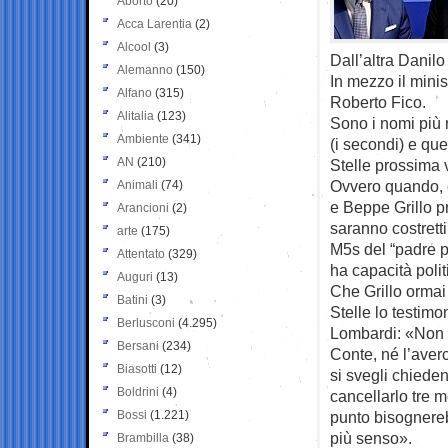
Aborto
(20)
Acca Larentia
(2)
Alcool
(3)
Dall’altra Danil
Alemanno
(150)
In mezzo il minis
Alfano
(315)
Roberto Fico.
Alitalia
(123)
Sono i nomi più n
Ambiente
(341)
(i secondi) e qu
AN
(210)
Stelle prossima 
Ovvero quando, c
Animali
(74)
e Beppe Grillo pr
Arancioni
(2)
saranno costretti
arte
(175)
M5s del “padre p
Attentato
(329)
ha capacità polit
Auguri
(13)
Che Grillo ormai 
Batini
(3)
Stelle lo testim
Berlusconi
(4.295)
Lombardi: «Non c
Bersani
(234)
Conte, né l’averc
Biasotti
(12)
si svegli chieden
Boldrini
(4)
cancellarlo tre m
Bossi
(1.221)
punto bisognerebb
più senso».
Brambilla
(38)