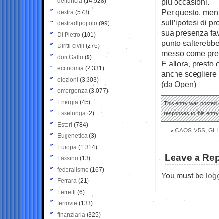
denuncia
(14.528)
più occasioni.
Per questo, ment
destra
(573)
sull’ipotesi di p
destradipopolo
(99)
sua presenza fav
Di Pietro
(101)
punto salterebbe
Diritti civili
(276)
messo come preco
don Gallo
(9)
E allora, presto 
economia
(2.331)
anche scegliere t
elezioni
(3.303)
(da Open)
emergenza
(3.077)
Energia
(45)
This entry was posted 
Esselunga
(2)
responses to this entr
Esteri
(784)
«
CAOS M5S, GLI
Eugenetica
(3)
Europa
(1.314)
Leave a Rep
Fassino
(13)
federalismo
(167)
You must be
log
Ferrara
(21)
Ferretti
(6)
ferrovie
(133)
finanziaria
(325)