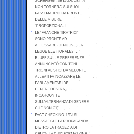
SCHENGEN. SE LA DUCETTA
NON TORNERA’ SUI SUOI
PASSI MADRID HA PRONTE
DELLE MISURE
“PROPORZIONALI
LE “FRANCHE TIRATRICI”
SONO PRONTE AD
AFFOSSARE (DI NUOVO) LA
LEGGE ELETTORALE? IL
BLUFF SULLE PREFERENZE
ANNUNCIATO CON TONI
TRIONFALISTICI DA MELONI E
ALLEATI FA INCAZZARE LE
PARLAMENTARI DEL
CENTRODESTRA,
INCAROGNITE
SULL’ALTERNANZA DI GENERE
CHE NON C’E’
FACT-CHECKING: I FALSI
MESSAGGI E LA PROPAGANDA
DIETRO LA TRAGEDIA DI
CEUTA: LA DISINFORMAZIONE