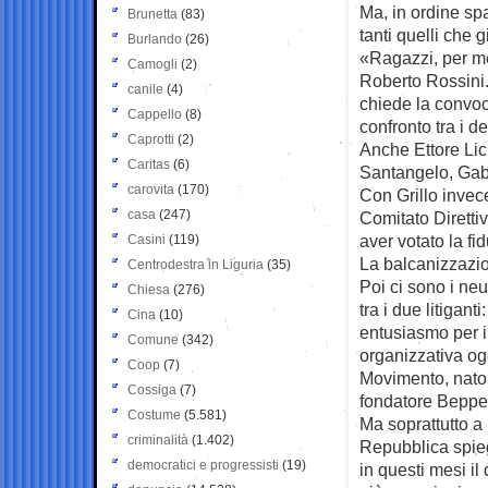
Ma, in ordine sp
Brunetta
(83)
tanti quelli che 
Burlando
(26)
«Ragazzi, per me 
Camogli
(2)
Roberto Rossini.
canile
(4)
chiede la convoc
Cappello
(8)
confronto tra i de
Caprotti
(2)
Anche Ettore Lic
Caritas
(6)
Santangelo, Gabr
carovita
(170)
Con Grillo invece
casa
(247)
Comitato Diretti
aver votato la fi
Casini
(119)
La balcanizzazio
Centrodestra in Liguria
(35)
Poi ci sono i neu
Chiesa
(276)
tra i due litiga
Cina
(10)
entusiasmo per il
Comune
(342)
organizzativa og
Coop
(7)
Movimento, nato d
Cossiga
(7)
fondatore Beppe 
Costume
(5.581)
Ma soprattutto a 
criminalità
(1.402)
Repubblica spieg
democratici e progressisti
(19)
in questi mesi il