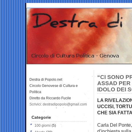
“CI SONO P
Destra di Popolo.net
ASSAD PER 
Circolo Genovese di Cultura e
IDOLO DEI 
Politica
Diretto da Riccardo Fucile
LA RIVELAZIO
Scrivici: destradipopolo@gmail.com
UCCISI, TORTU
CHE SIA FATTA
Categorie
Carla Del Ponte
100 giorni
(5)
d’inchiesta sulla