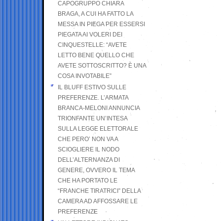
CAPOGRUPPO CHIARA
BRAGA, A CUI HA FATTO LA
MESSA IN PIEGA PER ESSERSI
PIEGATA AI VOLERI DEI
CINQUESTELLE: “AVETE
LETTO BENE QUELLO CHE
AVETE SOTTOSCRITTO? È UNA
COSA INVOTABILE”
IL BLUFF ESTIVO SULLE
PREFERENZE. L’ARMATA
BRANCA-MELONI ANNUNCIA
TRIONFANTE UN’INTESA
SULLA LEGGE ELETTORALE
CHE PERO’ NON VA A
SCIOGLIERE IL NODO
DELL’ALTERNANZA DI
GENERE, OVVERO IL TEMA
CHE HA PORTATO LE
“FRANCHE TIRATRICI” DELLA
CAMERA AD AFFOSSARE LE
PREFERENZE