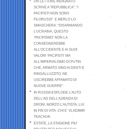
UN LETTORE INDIGNATO
SCRIVE A “REPUBBLICA”: “I
PACIFISTI NON SONO
FILORUSSI”. E MERLO LO
SMASCHERA: “DISARMANDO
L’UCRAINA, QUESTO
‘PACIFISMO’ NON LA
CONSEGNEREBBE
ALL’OCCIDENTE E AI SUOI
VALORI ‘PACIFISTI’ MA
ALL’IMPERIALISMO DI PUTIN
CHE, ARMATO SINO AI DENTI E
RINGALLUZZITO, NE
USCIREBBE AFFAMATO DI
NUOVE GUERRE”
IN RUSSIA ESPLODE L’AUTO
DELL’AD DELL’AZIENDA DI
DRONI: MORTO L’AUTISTA, LUI
IN FIN DI VITA. CHI E’ VLADIMIR
TKACHUK
ESTATE, LA STAGIONE PIU’