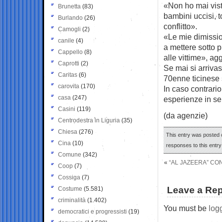
«Non ho mai visto
Brunetta
(83)
bambini uccisi, t
Burlando
(26)
conflitto».
Camogli
(2)
«Le mie dimissi
canile
(4)
a mettere sotto p
Cappello
(8)
alle vittime», a
Caprotti
(2)
Se mai si arrivass
Caritas
(6)
70enne ticinese 
carovita
(170)
In caso contrario
casa
(247)
esperienze in se
Casini
(119)
(da agenzie)
Centrodestra in Liguria
(35)
Chiesa
(276)
This entry was posted o
Cina
(10)
responses to this entr
Comune
(342)
«
“AL JAZEERA” CONF
Coop
(7)
Cossiga
(7)
Leave a Rep
Costume
(5.581)
criminalità
(1.402)
You must be
log
democratici e progressisti
(19)