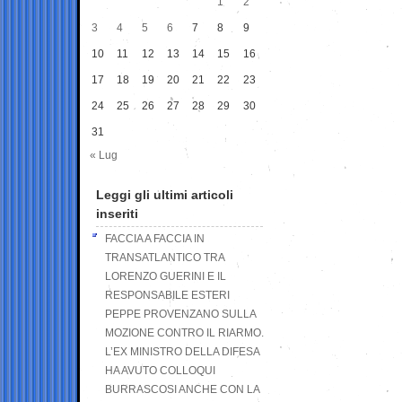
1
2
3
4
5
6
7
8
9
10
11
12
13
14
15
16
17
18
19
20
21
22
23
24
25
26
27
28
29
30
31
« Lug
Leggi gli ultimi articoli
inseriti
FACCIA A FACCIA IN
TRANSATLANTICO TRA
LORENZO GUERINI E IL
RESPONSABILE ESTERI
PEPPE PROVENZANO SULLA
MOZIONE CONTRO IL RIARMO.
L’EX MINISTRO DELLA DIFESA
HA AVUTO COLLOQUI
BURRASCOSI ANCHE CON LA