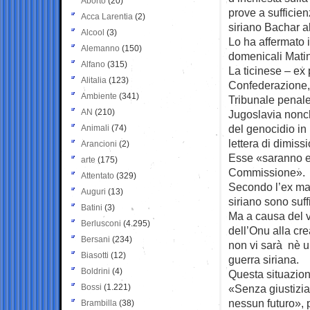
Aborto
(20)
prove a sufficie
Acca Larentia
(2)
siriano Bachar al
Alcool
(3)
Lo ha affermato i
Alemanno
(150)
domenicali Mati
Alfano
(315)
La ticinese – ex 
Alitalia
(123)
Confederazione, 
Ambiente
(341)
Tribunale penale 
AN
(210)
Jugoslavia nonch
del genocidio in
Animali
(74)
lettera di dimiss
Arancioni
(2)
Esse «saranno ef
arte
(175)
Commissione».
Attentato
(329)
Secondo l’ex magi
Auguri
(13)
siriano sono suff
Batini
(3)
Ma a causa del v
Berlusconi
(4.295)
dell’Onu alla cr
Bersani
(234)
non vi sarà nè un
Biasotti
(12)
guerra siriana.
Boldrini
(4)
Questa situazion
Bossi
(1.221)
«Senza giustizia
nessun futuro», p
Brambilla
(38)