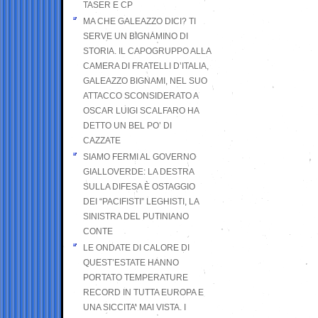
TASER E CP
MA CHE GALEAZZO DICI? TI
SERVE UN BIGNAMINO DI
STORIA. IL CAPOGRUPPO ALLA
CAMERA DI FRATELLI D’ITALIA,
GALEAZZO BIGNAMI, NEL SUO
ATTACCO SCONSIDERATO A
OSCAR LUIGI SCALFARO HA
DETTO UN BEL PO’ DI
CAZZATE
SIAMO FERMI AL GOVERNO
GIALLOVERDE: LA DESTRA
SULLA DIFESA È OSTAGGIO
DEI “PACIFISTI” LEGHISTI, LA
SINISTRA DEL PUTINIANO
CONTE
LE ONDATE DI CALORE DI
QUEST’ESTATE HANNO
PORTATO TEMPERATURE
RECORD IN TUTTA EUROPA E
UNA SICCITA’ MAI VISTA. I