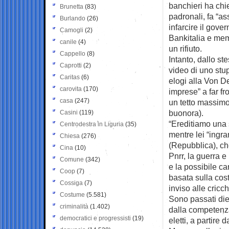
banchieri ha chie
Brunetta
(83)
padronali, fa “as
Burlando
(26)
infarcire il gove
Camogli
(2)
Bankitalia e mem
canile
(4)
un rifiuto.
Cappello
(8)
Intanto, dallo ste
Caprotti
(2)
video di uno stup
Caritas
(6)
elogi alla Von De
carovita
(170)
imprese” a far fr
casa
(247)
un tetto massimo 
buonora).
Casini
(119)
“Ereditiamo una s
Centrodestra in Liguria
(35)
mentre lei “ingr
Chiesa
(276)
(Repubblica), che
Cina
(10)
Pnrr, la guerra e
Comune
(342)
e la possibile ca
Coop
(7)
basata sulla cos
Cossiga
(7)
inviso alle cricc
Costume
(5.581)
Sono passati die
criminalità
(1.402)
dalla competenza
democratici e progressisti
(19)
eletti, a partire 