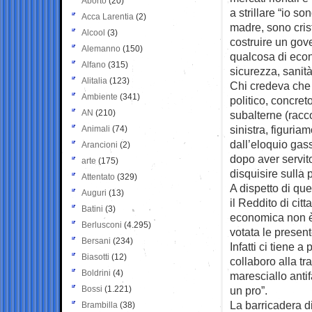
Aborto
(20)
a strillare “io 
Acca Larentia
(2)
madre, sono cris
Alcool
(3)
costruire un gov
Alemanno
(150)
qualcosa di econo
Alfano
(315)
sicurezza, sanità
Alitalia
(123)
Chi credeva che
Ambiente
(341)
politico, concret
AN
(210)
subalterne (racc
sinistra, figuriam
Animali
(74)
dall’eloquio gas
Arancioni
(2)
dopo aver servito
arte
(175)
disquisire sulla 
Attentato
(329)
A dispetto di qu
Auguri
(13)
il Reddito di citta
Batini
(3)
economica non è s
Berlusconi
(4.295)
votata le present
Bersani
(234)
Infatti ci tiene
Biasotti
(12)
collaboro alla tr
Boldrini
(4)
maresciallo antif
Bossi
(1.221)
un pro”.
La barricadera d
Brambilla
(38)