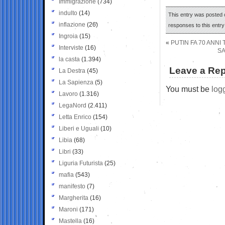
Immigrazione
(734)
indulto
(14)
This entry was posted o
inflazione
(26)
responses to this entr
Ingroia
(15)
«
PUTIN FA 70 ANNI
Interviste
(16)
SA
la casta
(1.394)
Leave a Rep
La Destra
(45)
La Sapienza
(5)
You must be
log
Lavoro
(1.316)
LegaNord
(2.411)
Letta Enrico
(154)
Liberi e Uguali
(10)
Libia
(68)
Libri
(33)
Liguria Futurista
(25)
mafia
(543)
manifesto
(7)
Margherita
(16)
Maroni
(171)
Mastella
(16)