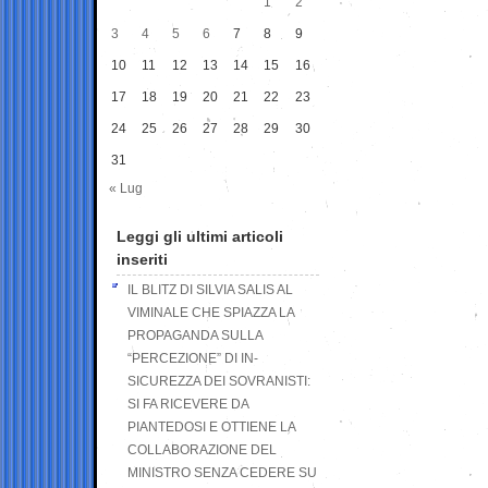
1
2
3
4
5
6
7
8
9
10
11
12
13
14
15
16
17
18
19
20
21
22
23
24
25
26
27
28
29
30
31
« Lug
Leggi gli ultimi articoli
inseriti
IL BLITZ DI SILVIA SALIS AL
VIMINALE CHE SPIAZZA LA
PROPAGANDA SULLA
“PERCEZIONE” DI IN-
SICUREZZA DEI SOVRANISTI:
SI FA RICEVERE DA
PIANTEDOSI E OTTIENE LA
COLLABORAZIONE DEL
MINISTRO SENZA CEDERE SU