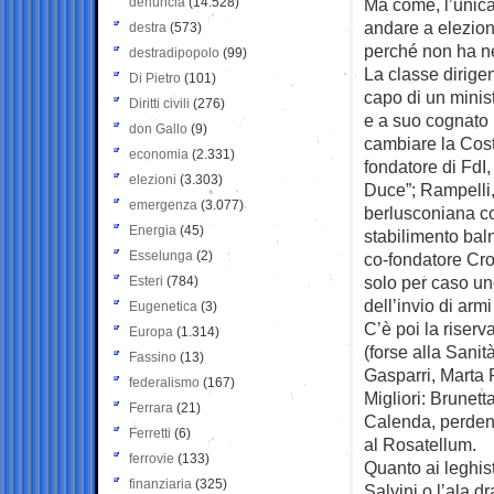
denuncia
(14.528)
Ma come, l’unica
andare a elezioni
destra
(573)
perché non ha nes
destradipopolo
(99)
La classe dirigen
Di Pietro
(101)
capo di un minis
Diritti civili
(276)
e a suo cognato L
don Gallo
(9)
cambiare la Costi
economia
(2.331)
fondatore di FdI,
elezioni
(3.303)
Duce”; Rampelli,
emergenza
(3.077)
berlusconiana co
Energia
(45)
stabilimento baln
Esselunga
(2)
co-fondatore Cros
solo per caso uno
Esteri
(784)
dell’invio di arm
Eugenetica
(3)
C’è poi la riserv
Europa
(1.314)
(forse alla Sanità
Fassino
(13)
Gasparri, Marta F
federalismo
(167)
Migliori: Brunett
Ferrara
(21)
Calenda, perdent
Ferretti
(6)
al Rosatellum.
ferrovie
(133)
Quanto ai leghist
finanziaria
(325)
Salvini o l’ala d