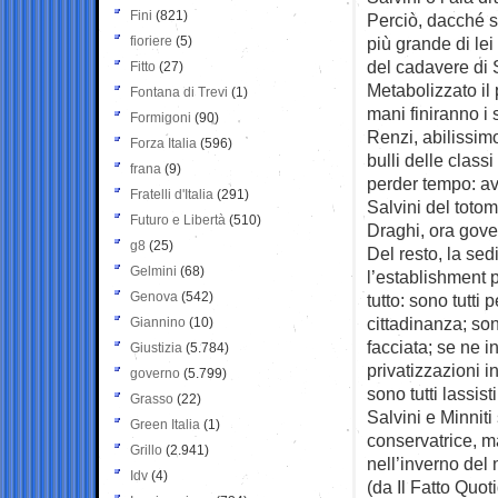
Fini
(821)
Perciò, dacché s
fioriere
(5)
più grande di lei
del cadavere di S
Fitto
(27)
Metabolizzato il 
Fontana di Trevi
(1)
mani finiranno i 
Formigoni
(90)
Renzi, abilissimo
Forza Italia
(596)
bulli delle class
frana
(9)
perder tempo: av
Fratelli d'Italia
(291)
Salvini del totom
Futuro e Libertà
(510)
Draghi, ora gover
g8
(25)
Del resto, la sed
Gelmini
(68)
l’establishment 
Genova
(542)
tutto: sono tutti 
cittadinanza; son
Giannino
(10)
facciata; se ne i
Giustizia
(5.784)
privatizzazioni i
governo
(5.799)
sono tutti lassist
Grasso
(22)
Salvini e Minniti
Green Italia
(1)
conservatrice, m
Grillo
(2.941)
nell’inverno del 
Idv
(4)
(da Il Fatto Quot