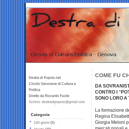
COME FU CH
Destra di Popolo.net
Circolo Genovese di Cultura e
DA SOVRANIST
Politica
CONTRO I “PO
Diretto da Riccardo Fucile
SONO LORO A 
Scrivici: destradipopolo@gmail.com
La formazione de
Categorie
Regina Elisabetta
Giorgia Meloni p
100 giorni
(5)
mercati rionali e