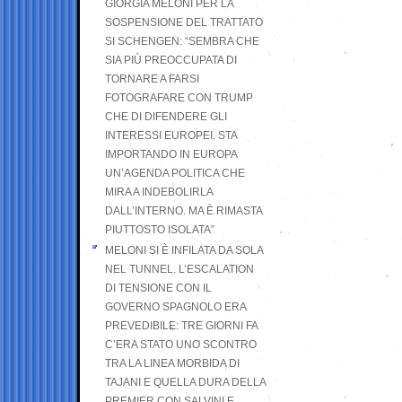
GIORGIA MELONI PER LA
SOSPENSIONE DEL TRATTATO
SI SCHENGEN: “SEMBRA CHE
SIA PIÙ PREOCCUPATA DI
TORNARE A FARSI
FOTOGRAFARE CON TRUMP
CHE DI DIFENDERE GLI
INTERESSI EUROPEI. STA
IMPORTANDO IN EUROPA
UN’AGENDA POLITICA CHE
MIRA A INDEBOLIRLA
DALL’INTERNO. MA È RIMASTA
PIUTTOSTO ISOLATA”
MELONI SI È INFILATA DA SOLA
NEL TUNNEL. L’ESCALATION
DI TENSIONE CON IL
GOVERNO SPAGNOLO ERA
PREVEDIBILE: TRE GIORNI FA
C’ERA STATO UNO SCONTRO
TRA LA LINEA MORBIDA DI
TAJANI E QUELLA DURA DELLA
PREMIER CON SALVINI E