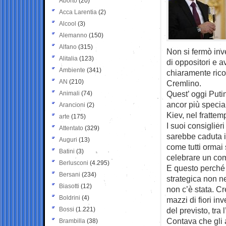
Aborto
(20)
Acca Larentia
(2)
Alcool
(3)
Alemanno
(150)
Alfano
(315)
Non si fermò inv
Alitalia
(123)
di oppositori e a
Ambiente
(341)
chiaramente rico
AN
(210)
Cremlino.
Quest’ oggi Putin
Animali
(74)
ancor più special
Arancioni
(2)
Kiev, nel frattem
arte
(175)
I suoi consiglier
Attentato
(329)
sarebbe caduta i
Auguri
(13)
come tutti ormai
Batini
(3)
celebrare un co
Berlusconi
(4.295)
E questo perché 
Bersani
(234)
strategica non n
Biasotti
(12)
non c’è stata. Cr
Boldrini
(4)
mazzi di fiori in
Bossi
(1.221)
del previsto, tra l
Contava che gli 
Brambilla
(38)