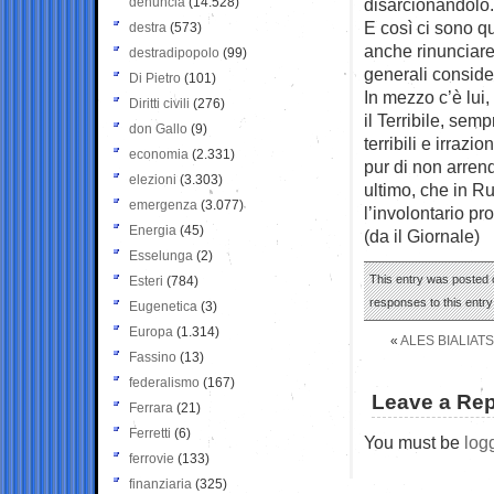
denuncia
(14.528)
disarcionandolo.
E così ci sono q
destra
(573)
anche rinunciare,
destradipopolo
(99)
generali consider
Di Pietro
(101)
In mezzo c’è lui
Diritti civili
(276)
il Terribile, semp
don Gallo
(9)
terribili e irraz
economia
(2.331)
pur di non arrend
elezioni
(3.303)
ultimo, che in R
emergenza
(3.077)
l’involontario pr
Energia
(45)
(da il Giornale)
Esselunga
(2)
This entry was posted o
Esteri
(784)
responses to this entr
Eugenetica
(3)
Europa
(1.314)
«
ALES BIALIATS
Fassino
(13)
federalismo
(167)
Leave a Rep
Ferrara
(21)
Ferretti
(6)
You must be
log
ferrovie
(133)
finanziaria
(325)