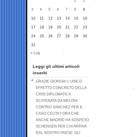
1
2
3
4
5
6
7
8
9
10
11
12
13
14
15
16
17
18
19
20
21
22
23
24
25
26
27
28
29
30
31
« Lug
Leggi gli ultimi articoli
inseriti
GRAZIE GIORGIA! L’UNICO
EFFETTO CONCRETO DELLA
CRISI DIPLOMATICA
SCATENATA DA MELONI
CONTRO SANCHEZ PER IL
CASO CEUTA? ORA CHE
ANCHE MADRID HA SOSPESO
SCHENGEN PER CHI ARRIVA
DAL NOSTRO PAESE, GLI