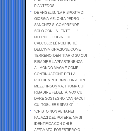
PIANTEDOSI
DE ANGELIS: “LA RISPOSTA DI
GIORGIA MELONI A PEDRO
SANCHEZ SI COMPRENDE
SOLO CON LA LENTE
DELL’IDEOLOGIA E DEL
CALCOLO: LE POLITICHE
DELL’IMMIGRAZIONE COME
TERRENO IDENTITARIO SU CUI
RIBADIRE L’APPARTENENZA
AL MONDO MAGA E COME
CONTINUAZIONE DELLA
POLITICA INTERNA CON ALTRI
MEZZI. INSOMMA, TRUMP CUI
RIBADIRE FEDELTÀ, VOX CUI
DARE SOSTEGNO, VANNACCI
CUI TOGLIERE SPAZIO”
“CRISTO NON ABITA NEI
PALAZZI DEL POTERE, MA SI
IDENTIFICA CON CHI È
AFFAMATO, FORESTIERO O