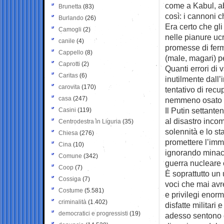
come a Kabul, a
Brunetta
(83)
così: i cannoni c
Burlando
(26)
Era certo che gli
Camogli
(2)
nelle pianure ucr
canile
(4)
promesse di ferm
Cappello
(8)
(male, magari) pe
Caprotti
(2)
Quanti errori di 
Caritas
(6)
inutilmente dall’
carovita
(170)
tentativo di recu
casa
(247)
nemmeno osato de
Il Putin settante
Casini
(119)
al disastro incom
Centrodestra in Liguria
(35)
solennità e lo st
Chiesa
(276)
promettere l’immi
Cina
(10)
ignorando minacc
Comune
(342)
guerra nucleare 
Coop
(7)
È soprattutto un
Cossiga
(7)
voci che mai avr
Costume
(5.581)
e privilegi enorm
criminalità
(1.402)
disfatte militari
democratici e progressisti
(19)
adesso sentono c