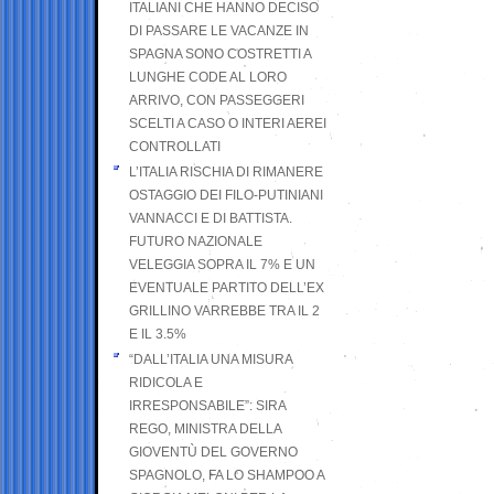
ITALIANI CHE HANNO DECISO
DI PASSARE LE VACANZE IN
SPAGNA SONO COSTRETTI A
LUNGHE CODE AL LORO
ARRIVO, CON PASSEGGERI
SCELTI A CASO O INTERI AEREI
CONTROLLATI
L’ITALIA RISCHIA DI RIMANERE
OSTAGGIO DEI FILO-PUTINIANI
VANNACCI E DI BATTISTA.
FUTURO NAZIONALE
VELEGGIA SOPRA IL 7% E UN
EVENTUALE PARTITO DELL’EX
GRILLINO VARREBBE TRA IL 2
E IL 3.5%
“DALL’ITALIA UNA MISURA
RIDICOLA E
IRRESPONSABILE”: SIRA
REGO, MINISTRA DELLA
GIOVENTÙ DEL GOVERNO
SPAGNOLO, FA LO SHAMPOO A