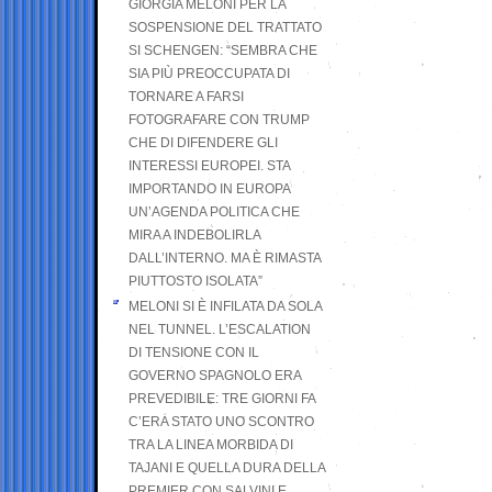
GIORGIA MELONI PER LA
SOSPENSIONE DEL TRATTATO
SI SCHENGEN: “SEMBRA CHE
SIA PIÙ PREOCCUPATA DI
TORNARE A FARSI
FOTOGRAFARE CON TRUMP
CHE DI DIFENDERE GLI
INTERESSI EUROPEI. STA
IMPORTANDO IN EUROPA
UN’AGENDA POLITICA CHE
MIRA A INDEBOLIRLA
DALL’INTERNO. MA È RIMASTA
PIUTTOSTO ISOLATA”
MELONI SI È INFILATA DA SOLA
NEL TUNNEL. L’ESCALATION
DI TENSIONE CON IL
GOVERNO SPAGNOLO ERA
PREVEDIBILE: TRE GIORNI FA
C’ERA STATO UNO SCONTRO
TRA LA LINEA MORBIDA DI
TAJANI E QUELLA DURA DELLA
PREMIER CON SALVINI E