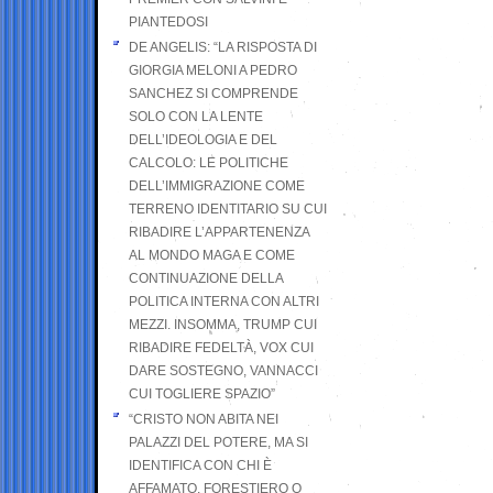
PIANTEDOSI
DE ANGELIS: “LA RISPOSTA DI
GIORGIA MELONI A PEDRO
SANCHEZ SI COMPRENDE
SOLO CON LA LENTE
DELL’IDEOLOGIA E DEL
CALCOLO: LE POLITICHE
DELL’IMMIGRAZIONE COME
TERRENO IDENTITARIO SU CUI
RIBADIRE L’APPARTENENZA
AL MONDO MAGA E COME
CONTINUAZIONE DELLA
POLITICA INTERNA CON ALTRI
MEZZI. INSOMMA, TRUMP CUI
RIBADIRE FEDELTÀ, VOX CUI
DARE SOSTEGNO, VANNACCI
CUI TOGLIERE SPAZIO”
“CRISTO NON ABITA NEI
PALAZZI DEL POTERE, MA SI
IDENTIFICA CON CHI È
AFFAMATO, FORESTIERO O