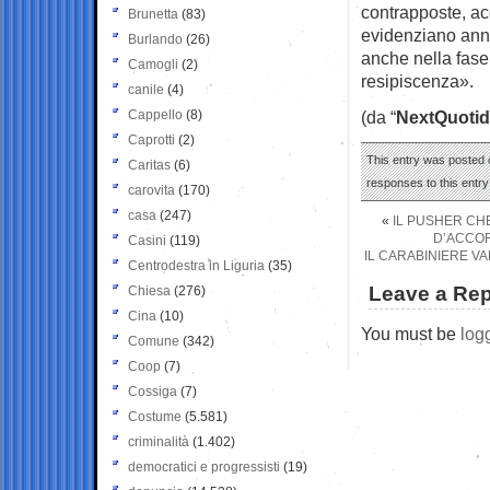
contrapposte, ac
Brunetta
(83)
evidenziano anno
Burlando
(26)
anche nella fase
Camogli
(2)
resipiscenza».
canile
(4)
Cappello
(8)
(da “
NextQuotid
Caprotti
(2)
This entry was posted o
Caritas
(6)
responses to this entr
carovita
(170)
casa
(247)
«
IL PUSHER CHE
D’ACCOR
Casini
(119)
IL CARABINIERE VA
Centrodestra in Liguria
(35)
Leave a Rep
Chiesa
(276)
Cina
(10)
You must be
log
Comune
(342)
Coop
(7)
Cossiga
(7)
Costume
(5.581)
criminalità
(1.402)
democratici e progressisti
(19)