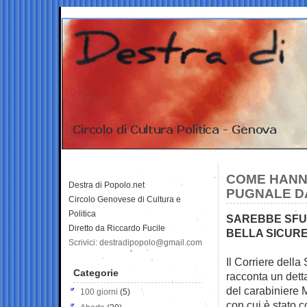
COME HANNO
Destra di Popolo.net
PUGNALE D
Circolo Genovese di Cultura e
Politica
SAREBBE SFUG
Diretto da Riccardo Fucile
BELLA SICURE
Scrivici: destradipopolo@gmail.com
Il Corriere della
Categorie
racconta un dett
del carabiniere 
100 giorni
(5)
con cui è stato c