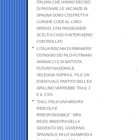
ITALIANI CHE HANNO DECISO
DI PASSARE LE VACANZE IN
SPAGNA SONO COSTRETTI A
LUNGHE CODE AL LORO
ARRIVO, CON PASSEGGERI
SCELTI A CASO O INTERI AEREI
CONTROLLATI
L’ITALIA RISCHIA DI RIMANERE
OSTAGGIO DEI FILO-PUTINIANI
VANNACCI E DI BATTISTA.
FUTURO NAZIONALE
VELEGGIA SOPRA IL 7% E UN
EVENTUALE PARTITO DELL’EX
GRILLINO VARREBBE TRA IL 2
E IL 3.5%
“DALL’ITALIA UNA MISURA
RIDICOLA E
IRRESPONSABILE”: SIRA
REGO, MINISTRA DELLA
GIOVENTÙ DEL GOVERNO
SPAGNOLO, FA LO SHAMPOO A