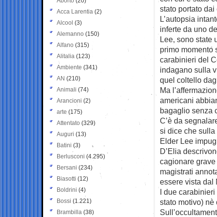
Aborto
(20)
stato portato da
Acca Larentia
(2)
L’autopsia intant
Alcool
(3)
inferte da uno d
Alemanno
(150)
Lee, sono state 
Alfano
(315)
primo momento si
Alitalia
(123)
carabinieri del 
Ambiente
(341)
indagano sulla 
AN
(210)
quel coltello dagl
Ma l’affermazion
Animali
(74)
americani abbian
Arancioni
(2)
bagaglio senza c
arte
(175)
C’è da segnalare
Attentato
(329)
si dice che sull
Auguri
(13)
Elder Lee impugn
Batini
(3)
D’Elia descrivon
Berlusconi
(4.295)
cagionare grave 
Bersani
(234)
magistrati annot
Biasotti
(12)
essere vista dal
Boldrini
(4)
I due carabinier
Bossi
(1.221)
stato motivo) nè 
Sull’occultament
Brambilla
(38)