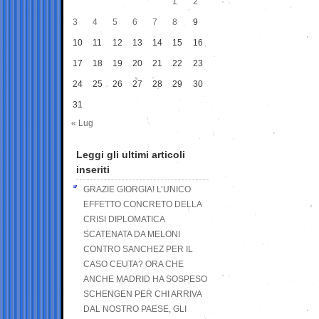
1
2
3
4
5
6
7
8
9
10
11
12
13
14
15
16
17
18
19
20
21
22
23
24
25
26
27
28
29
30
31
« Lug
Leggi gli ultimi articoli
inseriti
GRAZIE GIORGIA! L’UNICO
EFFETTO CONCRETO DELLA
CRISI DIPLOMATICA
SCATENATA DA MELONI
CONTRO SANCHEZ PER IL
CASO CEUTA? ORA CHE
ANCHE MADRID HA SOSPESO
SCHENGEN PER CHI ARRIVA
DAL NOSTRO PAESE, GLI