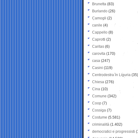
Brunetta
(83)
Burlando
(26)
Camogli
(2)
canile
(4)
Cappello
(8)
Caprotti
(2)
Caritas
(6)
carovita
(170)
casa
(247)
Casini
(119)
Centrodestra in Liguria
(35
Chiesa
(276)
Cina
(10)
Comune
(342)
Coop
(7)
Cossiga
(7)
Costume
(5.581)
criminalità
(1.402)
democratici e progressisti
(