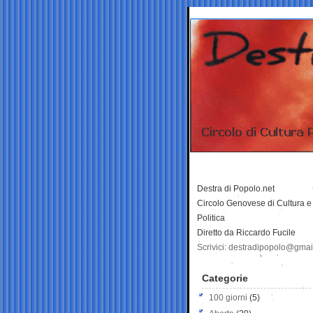
Destra di Popolo.net
Circolo Genovese di Cultura e
Politica
Diretto da Riccardo Fucile
Scrivici: destradipopolo@gma
Categorie
100 giorni
(5)