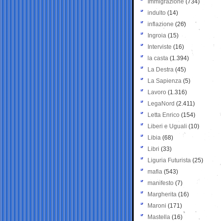
Immigrazione
(734)
indulto
(14)
inflazione
(26)
Ingroia
(15)
Interviste
(16)
la casta
(1.394)
La Destra
(45)
La Sapienza
(5)
Lavoro
(1.316)
LegaNord
(2.411)
Letta Enrico
(154)
Liberi e Uguali
(10)
Libia
(68)
Libri
(33)
Liguria Futurista
(25)
mafia
(543)
manifesto
(7)
Margherita
(16)
Maroni
(171)
Mastella
(16)