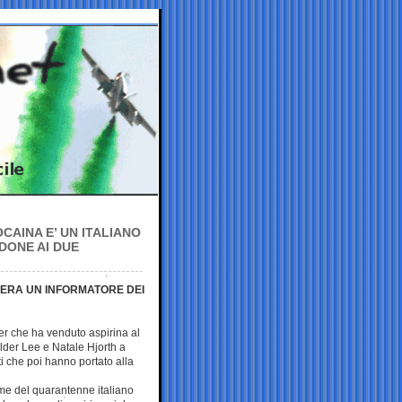
CAINA E’ UN ITALIANO
DONE AI DUE
 ERA UN INFORMATORE DEI
her che ha venduto aspirina al
lder Lee e Natale Hjorth a
i che poi hanno portato alla
me del quarantenne italiano