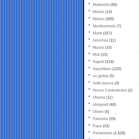
Mattarella
(60)
Meloni
(14)
Milano
(300)
Montezemolo
(7)
Monti
(357)
moschea
(11)
Musso
(10)
Muti
(10)
Napoli
(319)
Napolitano
(220)
no global
(5)
notte bianca
(3)
Nuovo Centrodestra
(2)
Obama
(11)
olimpiadi
(40)
Oliveri
(4)
Pannella
(29)
Papa
(33)
Parlamento
(1.428)