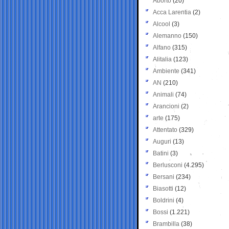
Aborto
(20)
Acca Larentia
(2)
Alcool
(3)
Alemanno
(150)
Alfano
(315)
Alitalia
(123)
Ambiente
(341)
AN
(210)
Animali
(74)
Arancioni
(2)
arte
(175)
Attentato
(329)
Auguri
(13)
Batini
(3)
Berlusconi
(4.295)
Bersani
(234)
Biasotti
(12)
Boldrini
(4)
Bossi
(1.221)
Brambilla
(38)