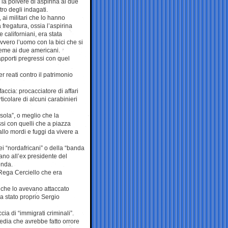
 la polvere di aspirina ai due
tro degli indagati.
ai militari che lo hanno
 fregatura, ossia l’aspirina
 californiani, era stata
vvero l’uomo con la bici che si
ieme ai due americani.
apporti pregressi con quel
r reati contro il patrimonio
ccia: procacciatore di affari
rticolare di alcuni carabinieri
“sola”, o meglio che la
ssi con quelli che a piazza
allo mordi e fuggi da vivere a
i “nordafricani” o della “banda
ano all’ex presidente del
enda.
o Rega Cerciello che era
 che lo avevano attaccato
a stato proprio Sergio
cia di “immigrati criminali”.
gedia che avrebbe fatto orrore