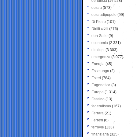
denuncia
(14.528)
destra
(573)
destradipopolo
(99)
Di Pietro
(101)
Diritti civili
(276)
don Gallo
(9)
economia
(2.331)
elezioni
(3.303)
emergenza
(3.077)
Energia
(45)
Esselunga
(2)
Esteri
(784)
Eugenetica
(3)
Europa
(1.314)
Fassino
(13)
federalismo
(167)
Ferrara
(21)
Ferretti
(6)
ferrovie
(133)
finanziaria
(325)