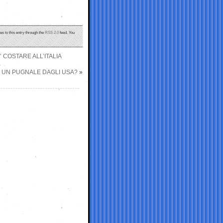
es to this entry through the
RSS 2.0
feed. You
COSTARE ALL’ITALIA
E UN PUGNALE DAGLI USA?
»