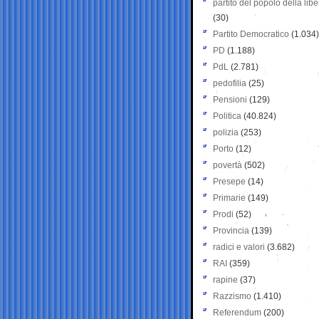
partito del popolo della libe
(30)
Partito Democratico
(1.034)
PD
(1.188)
PdL
(2.781)
pedofilia
(25)
Pensioni
(129)
Politica
(40.824)
polizia
(253)
Porto
(12)
povertà
(502)
Presepe
(14)
Primarie
(149)
Prodi
(52)
Provincia
(139)
radici e valori
(3.682)
RAI
(359)
rapine
(37)
Razzismo
(1.410)
Referendum
(200)