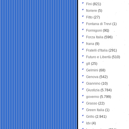
Fini
(821)
fioriere
(5)
Fitto
(27)
Fontana di Trevi
(1)
Formigoni
(90)
Forza Italia
(596)
frana
(9)
Fratelli d'Italia
(291)
Futuro e Libertà
(510)
g8
(25)
Gelmini
(68)
Genova
(542)
Giannino
(10)
Giustizia
(5.784)
governo
(5.799)
Grasso
(22)
Green Italia
(1)
Grillo
(2.941)
Idv
(4)