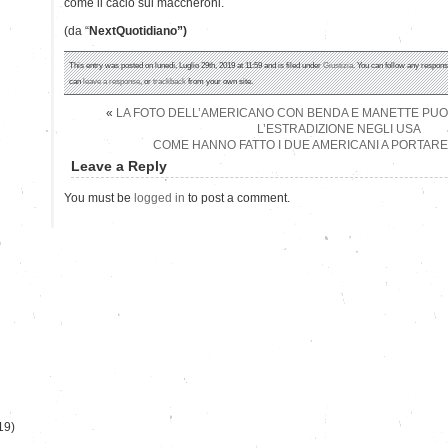
come il cacio sui maccheroni.
(da “
NextQuotidiano”)
This entry was posted on lunedì, Luglio 29th, 2019 at 11:59 and is filed under
Giustizia
. You can follow any respons
can
leave a response
, or
trackback
from your own site.
«
LA FOTO DELL’AMERICANO CON BENDA E MANETTE PUO’ 
L’ESTRADIZIONE NEGLI USA
COME HANNO FATTO I DUE AMERICANI A PORTAR
Leave a Reply
You must be
logged in
to post a comment.
)
19)