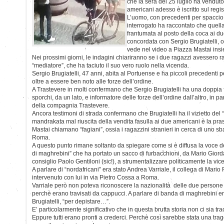
che la sera del 25 luglio ha venduto
americani adesso è iscritto sul regis
L’uomo, con precedenti per spaccio, 
interrogato ha raccontato che quella
frantumata al posto della coca ai due
concordata con Sergio Brugiatelli, o
vede nel video a Piazza Mastai ins
Nei prossimi giorni, le indagini chiariranno se i due ragazzi avessero r
“mediatore”, che ha taciuto il suo vero ruolo nella vicenda.
Sergio Brugiatelli, 47 anni, abita al Portuense e ha piccoli precedenti pe
oltre a essere ben noto alle forze dell’ordine.
A Trastevere in molti confermano che Sergio Brugiatelli ha una doppia fa
sporchi, da un lato, e informatore delle forze dell’ordine dall’altro, in pa
della compagnia Trastevere.
Ancora testimoni di strada confermano che Brugiatelli ha il vizietto del 
mandrakata mal riuscita della vendita fasulla ai due americani è la pra
Mastai chiamano “fagiani”, ossia i ragazzini stranieri in cerca di uno sb
Roma.
A questo punto rimane soltanto da spiegare come si è diffusa la voce de
di maghrebini” che ha portato un sacco di furbacchioni, da Mario Giord
consiglio Paolo Gentiloni (sic!), a strumentalizzare politicamente la vic
A parlare di “nordafricani” era stato Andrea Varriale, il collega di Mari
intervenuto con lui in via Pietro Cossa a Roma.
Varriale però non poteva riconoscere la nazionalità delle due persone
perchè erano travisati da cappucci. A parlare di banda di maghrebini er
Brugiatelli, “per depistare…”.
E’ particolarmente significativo che in questa brutta storia non ci sia trac
Eppure tutti erano pronti a crederci. Perchè così sarebbe stata una tra