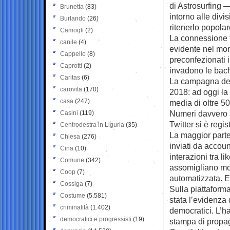
di Astrosurfing 
Brunetta
(83)
intorno alle div
Burlando
(26)
ritenerlo popolar
Camogli
(2)
La connessione t
canile
(4)
evidente nel mom
Cappello
(8)
preconfezionati i
Caprotti
(2)
invadono le bach
Caritas
(6)
La campagna del
carovita
(170)
2018: ad oggi la
casa
(247)
media di oltre 50
Numeri davvero s
Casini
(119)
Twitter si è regis
Centrodestra in Liguria
(35)
La maggior part
Chiesa
(276)
inviati da accou
Cina
(10)
interazioni tra l
Comune
(342)
assomigliano mol
Coop
(7)
automatizzata. E 
Cossiga
(7)
Sulla piattaforma
Costume
(5.581)
stata l’evidenza 
criminalità
(1.402)
democratici. L’
democratici e progressisti
(19)
stampa di propa