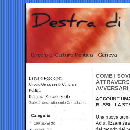
COME I SOV
Destra di Popolo.net
ATTRAVERSO
Circolo Genovese di Cultura e
AVVERSARI
Politica
Diretto da Riccardo Fucile
ACCOUNT UMAN
Scrivici: destradipopolo@gmail.com
RUSSI…LA ST
Categorie
Una nuova tecnic
Ad utilizzare stra
100 giorni
(5)
dal mondo del ma