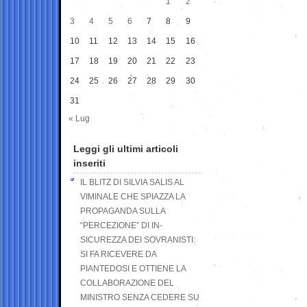
1
2
3
4
5
6
7
8
9
10
11
12
13
14
15
16
17
18
19
20
21
22
23
24
25
26
27
28
29
30
31
« Lug
Leggi gli ultimi articoli
inseriti
IL BLITZ DI SILVIA SALIS AL
VIMINALE CHE SPIAZZA LA
PROPAGANDA SULLA
“PERCEZIONE” DI IN-
SICUREZZA DEI SOVRANISTI:
SI FA RICEVERE DA
PIANTEDOSI E OTTIENE LA
COLLABORAZIONE DEL
MINISTRO SENZA CEDERE SU