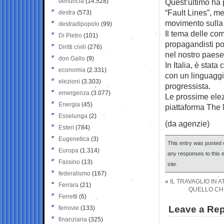
denuncia
(14.528)
Quest’ultimo ha 
“Fault Lines”, m
destra
(573)
movimento sulla
destradipopolo
(99)
Il tema delle co
Di Pietro
(101)
propagandisti po
Diritti civili
(276)
nel nostro paese
don Gallo
(9)
In Italia, è stata
economia
(2.331)
con un linguaggi
elezioni
(3.303)
progressista.
emergenza
(3.077)
Le prossime elez
Energia
(45)
piattaforma Th
Esselunga
(2)
(da agenzie)
Esteri
(784)
Eugenetica
(3)
This entry was posted 
Europa
(1.314)
any responses to this 
Fassino
(13)
site.
federalismo
(167)
«
IL TRAVAGLIO IN 
Ferrara
(21)
QUELLO CHE
Ferretti
(6)
Leave a Rep
ferrovie
(133)
finanziaria
(325)