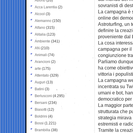
Aborto
(20)
sovranisti di dest
Acca Larentia
(2)
La campagna è s
Alcool
(3)
online dei democr
Alemanno
(150)
Astroturfing, un 
Alfano
(315)
definire la crea
Alitalia
(123)
proveniente dal 
Ambiente
(341)
La cosa interess
AN
(210)
campagna per il 
congiunzione tra 
Animali
(74)
Parliamo dunque
Arancioni
(2)
ha come obiettivo
arte
(175)
vittoria i populist
Attentato
(329)
La campagna web 
Auguri
(13)
incentrata su Tw
Batini
(3)
umani e bot, han
Berlusconi
(4.295)
democratico per
Bersani
(234)
La maggior parte
Biasotti
(12)
strutturata che p
Boldrini
(4)
strategia mirava 
Bossi
(1.221)
estremisti e radi
Tramite la creaz
Brambilla
(38)