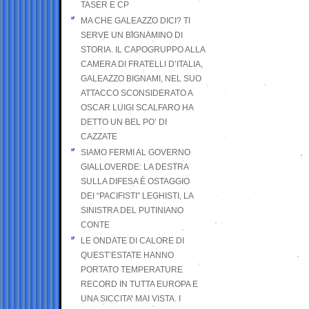
TASER E CP
MA CHE GALEAZZO DICI? TI
SERVE UN BIGNAMINO DI
STORIA. IL CAPOGRUPPO ALLA
CAMERA DI FRATELLI D’ITALIA,
GALEAZZO BIGNAMI, NEL SUO
ATTACCO SCONSIDERATO A
OSCAR LUIGI SCALFARO HA
DETTO UN BEL PO’ DI
CAZZATE
SIAMO FERMI AL GOVERNO
GIALLOVERDE: LA DESTRA
SULLA DIFESA È OSTAGGIO
DEI “PACIFISTI” LEGHISTI, LA
SINISTRA DEL PUTINIANO
CONTE
LE ONDATE DI CALORE DI
QUEST’ESTATE HANNO
PORTATO TEMPERATURE
RECORD IN TUTTA EUROPA E
UNA SICCITA’ MAI VISTA. I