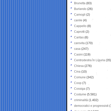
Brunetta
(83)
Burlando
(26)
Camogli
(2)
canile
(4)
Cappello
(8)
Caprotti
(2)
Caritas
(6)
carovita
(170)
casa
(247)
Casini
(119)
Centrodestra in Liguria
(35
Chiesa
(276)
Cina
(10)
Comune
(342)
Coop
(7)
Cossiga
(7)
Costume
(5.581)
criminalità
(1.402)
democratici e progressisti
(