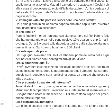
Sì, ha anche pulito il tavolo e le sedie, e si è contagiato. Poi il cuoco, fors
subito nella lavastoviglie. Magari il cameriere ha attaccato il Covid a ch
alla cassa al cuoco, questo è più difficile da capire. L’unica certezza ch
della sala. E il ragazzo dell’altro tavolo, il nuotatore Credo lo abbia p
pagava il conto.
Vi immaginavate che potesse succedere una cosa simile?
Dal primo giorno in cui abbiamo riaperto abbiamo capito tutto, ovvero
puoi usare tutto può succedere.
In che senso?
Perchè finchè il mondo non guarisce siamo sempre sul filo. Hanno fatto
che hanno mangiato da noi e sono positive 10 o qualcuno di più, ma il
ovunque. Qui a Savona è tutto riaperto a partire dalle spiagge, da me
due settimane. Ogni giorno ho almeno 250 clienti.
Eravate aperti da poco.
Dal 5 giugno. Avevamo chiuso il 23 febbario, prima del resto della Ligur
)
dell’hotel di Alassio con i contagiati arrivati da Milano.
Ora la situazione qual è?
Dovrà avvenire la sanificazione del locale da parte della Asl, nel frattem
siamo in isolamento, dopo la quarantena faremo i tamponi. Se saremo 
agosto sarà peggio, ci sarà tantissima gente. La paura è che possa su
tutto daccapo.
Che precauzioni usavate nel ristorante?
Tavoli distanti 1 metro, guanti, mascherine cambiate tre volte al giorno pe
Misuriamo la temperatura, l’avevamo misurata anche all’infermiera e n
Bisognerebbe usare le mascherine FFP3 ma costano troppo per poterle
anche difficile reperirle.
Lei è dispiaciuto, immagino
.
19)
Certo, ma è capitato anche a un altro ristorante qui. Per fortuna stiamo