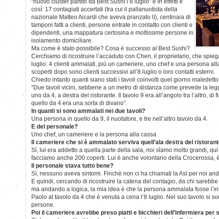
“nuovo cluster partito da Best Sushi l’8 luglio” e in effetti è
così: 17 contagiati accertati (tra cui il pallanuotista della
nazionale Matteo Aicardi che aveva pranzato lì), centinaia di
tamponi fatti a clienti, persone entrate in contatto con clienti e
dipendenti, una mappatura certosina e moltissime persone in
isolamento domiciliare.
Ma come è stato possibile? Cosa è successo al Best Sushi?
Cerchiamo di ricostruire l’accaduto con Chen, il proprietario, che spiega 
luglio: 4 clienti ammalati, più un cameriere, uno chef e una persona alla
scoperti dopo sono clienti successivi all’8 luglio o loro contatti esterni.
Chiedo intanto quanti siano stati i tavoli coinvolti quel giorno maledetto
“Due tavoli vicini, sebbene a un metro di distanza come prevede la le
uno da 4, a destra del ristorante. Il tavolo 9 era all’angolo tra l’altro, d
quello da 4 era una sorta di divano”.
In quanti si sono ammalati nei due tavoli?
Una persona in quello da 9, il nuotatore, e tre nell’altro tavolo da 4.
E del personale?
Uno chef, un cameriere e la persona alla cassa
Il cameriere che si è ammalato serviva quell’ala destra del ristoran
Sì, lui era addetto a quella parte della sala, noi siamo molto grandi, q
facciamo anche 200 coperti. Lui è anche volontario della Crocerossa, 
Il personale stava tutto bene?
Sì, nessuno aveva sintomi. Finchè non ci ha chiamati la Asl per noi and
E quindi, cercando di ricostruire la catena del contagio, da chi sarebbe pa
ma andando a logica, la mia idea è che la persona ammalata fosse l’i
Paolo al tavolo da 4 che è venuta a cena l’8 luglio. Nel suo tavolo si 
persone.
Poi il cameriere avrebbe preso piatti e bicchieri dell’infermiera pe