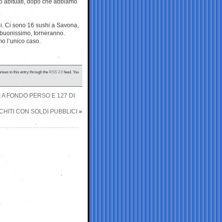
o abituati, dopo che abbiamo
ni. Ci sono 16 sushi a Savona,
 buonissimo, torneranno.
o l’unico caso.
nses to this entry through the
RSS 2.0
feed. You
I A FONDO PERSO E 127 DI
CHITI CON SOLDI PUBBLICI
»