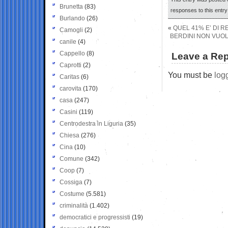
Brunetta
(83)
responses to this entr
Burlando
(26)
«
QUEL 41% E’ DI R
Camogli
(2)
BERDINI NON VUOL
canile
(4)
Cappello
(8)
Leave a Rep
Caprotti
(2)
You must be
log
Caritas
(6)
carovita
(170)
casa
(247)
Casini
(119)
Centrodestra in Liguria
(35)
Chiesa
(276)
Cina
(10)
Comune
(342)
Coop
(7)
Cossiga
(7)
Costume
(5.581)
criminalità
(1.402)
democratici e progressisti
(19)