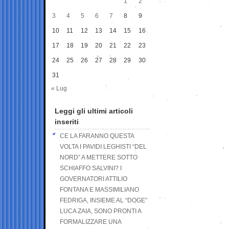
1
2
3
4
5
6
7
8
9
10
11
12
13
14
15
16
17
18
19
20
21
22
23
24
25
26
27
28
29
30
31
« Lug
Leggi gli ultimi articoli
inseriti
CE LA FARANNO QUESTA
VOLTA I PAVIDI LEGHISTI “DEL
NORD” A METTERE SOTTO
SCHIAFFO SALVINI? I
GOVERNATORI ATTILIO
FONTANA E MASSIMILIANO
FEDRIGA, INSIEME AL “DOGE”
LUCA ZAIA, SONO PRONTI A
FORMALIZZARE UNA