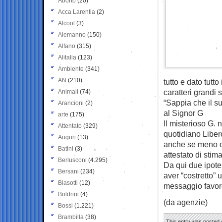
Aborto
(20)
Acca Larentia
(2)
Alcool
(3)
Alemanno
(150)
Alfano
(315)
Alitalia
(123)
Ambiente
(341)
AN
(210)
tutto e dato tutto
caratteri grandi 
Animali
(74)
“Sappia che il su
Arancioni
(2)
al Signor G
arte
(175)
Il misterioso G. n
Attentato
(329)
quotidiano Liber
Auguri
(13)
anche se meno os
Batini
(3)
attestato di stima
Berlusconi
(4.295)
Da qui due ipote
Bersani
(234)
aver “costretto”
Biasotti
(12)
messaggio favore
Boldrini
(4)
(da agenzie)
Bossi
(1.221)
Brambilla
(38)
This entry was posted o