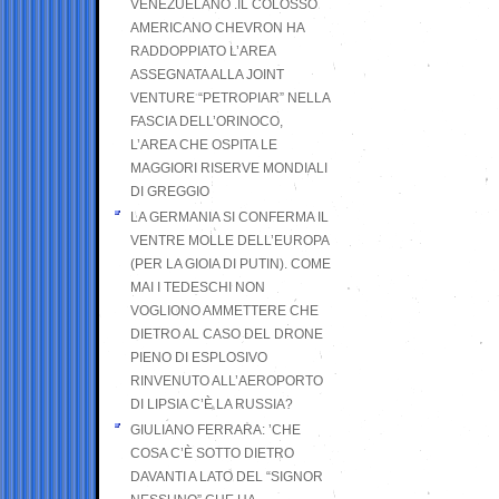
VENEZUELANO .IL COLOSSO
AMERICANO CHEVRON HA
RADDOPPIATO L’AREA
ASSEGNATA ALLA JOINT
VENTURE “PETROPIAR” NELLA
FASCIA DELL’ORINOCO,
L’AREA CHE OSPITA LE
MAGGIORI RISERVE MONDIALI
DI GREGGIO
LA GERMANIA SI CONFERMA IL
VENTRE MOLLE DELL’EUROPA
(PER LA GIOIA DI PUTIN). COME
MAI I TEDESCHI NON
VOGLIONO AMMETTERE CHE
DIETRO AL CASO DEL DRONE
PIENO DI ESPLOSIVO
RINVENUTO ALL’AEROPORTO
DI LIPSIA C’È LA RUSSIA?
GIULIANO FERRARA: ’CHE
COSA C’È SOTTO DIETRO
DAVANTI A LATO DEL “SIGNOR