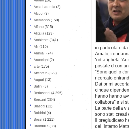
Aborto
(20)
Acca Larentia
(2)
Alcool
(3)
Alemanno
(150)
Alfano
(315)
Alitalia
(123)
Ambiente
(341)
AN
(210)
in particolare da 
Amato, condannat
Animali
(74)
‘ndrangheta ‘Aemil
Arancioni
(2)
postale d con un 
arte
(175)
“Sono quello con
Attentato
(329)
ricercato entrand
Auguri
(13)
Dai primi accerta
Batini
(3)
cinque dipendenti,
Berlusconi
(4.295)
hanno hanno avvi
Bersani
(234)
collabora” e si s
Biasotti
(12)
La parte della vi
Boldrini
(4)
sono stati creati
Bossi
(1.221)
Il pregiudicato ha
dell’Interno Matt
Brambilla
(38)