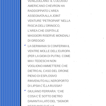
VENEZUELANO .IL COLOSSO
AMERICANO CHEVRON HA
RADDOPPIATO L’AREA
ASSEGNATA ALLA JOINT
VENTURE “PETROPIAR” NELLA
FASCIA DELL’ORINOCO,
L’AREA CHE OSPITA LE
MAGGIORI RISERVE MONDIALI
DI GREGGIO
LA GERMANIA SI CONFERMA IL
VENTRE MOLLE DELL’EUROPA
(PER LA GIOIA DI PUTIN). COME
MAI I TEDESCHI NON
VOGLIONO AMMETTERE CHE
DIETRO AL CASO DEL DRONE
PIENO DI ESPLOSIVO
RINVENUTO ALL’AEROPORTO
DI LIPSIA C’È LA RUSSIA?
GIULIANO FERRARA: ’CHE
COSA C’È SOTTO DIETRO
DAVANTI A LATO DEL “SIGNOR