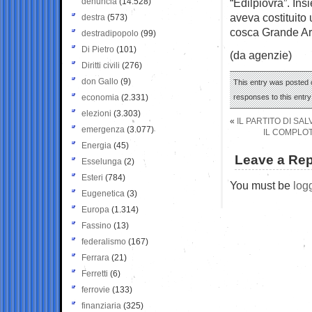
denuncia
(14.528)
“Edilpiovra”. Ins
aveva costituito
destra
(573)
cosca Grande Ar
destradipopolo
(99)
Di Pietro
(101)
(da agenzie)
Diritti civili
(276)
don Gallo
(9)
This entry was posted 
economia
(2.331)
responses to this entr
elezioni
(3.303)
«
IL PARTITO DI SAL
emergenza
(3.077)
IL COMPLO
Energia
(45)
Leave a Rep
Esselunga
(2)
Esteri
(784)
You must be
log
Eugenetica
(3)
Europa
(1.314)
Fassino
(13)
federalismo
(167)
Ferrara
(21)
Ferretti
(6)
ferrovie
(133)
finanziaria
(325)