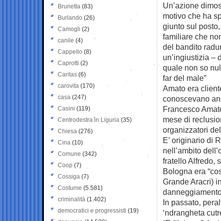
Un’azione dimost
Brunetta
(83)
motivo che ha sp
Burlando
(26)
giunto sul posto, 
Camogli
(2)
familiare che non
canile
(4)
del bandito radu
Cappello
(8)
un’ingiustizia – 
Caprotti
(2)
quale non so nul
Caritas
(6)
far del male”
carovita
(170)
Amato era cliente
casa
(247)
conoscevano anc
Francesco Amato,
Casini
(119)
mese di reclusio
Centrodestra in Liguria
(35)
organizzatori de
Chiesa
(276)
E’ originario di 
Cina
(10)
nell’ambito dell
Comune
(342)
fratello Alfredo,
Coop
(7)
Bologna era “cost
Cossiga
(7)
Grande Aracri) in
Costume
(5.581)
danneggiamento o
criminalità
(1.402)
In passato, peral
democratici e progressisti
(19)
‘ndrangheta cut