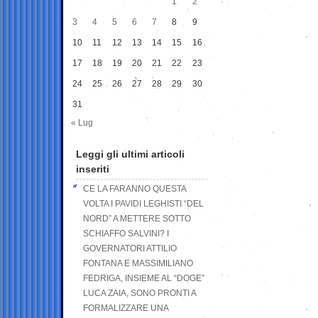
1
2
3
4
5
6
7
8
9
10
11
12
13
14
15
16
17
18
19
20
21
22
23
24
25
26
27
28
29
30
31
« Lug
Leggi gli ultimi articoli
inseriti
CE LA FARANNO QUESTA
VOLTA I PAVIDI LEGHISTI “DEL
NORD” A METTERE SOTTO
SCHIAFFO SALVINI? I
GOVERNATORI ATTILIO
FONTANA E MASSIMILIANO
FEDRIGA, INSIEME AL “DOGE”
LUCA ZAIA, SONO PRONTI A
FORMALIZZARE UNA