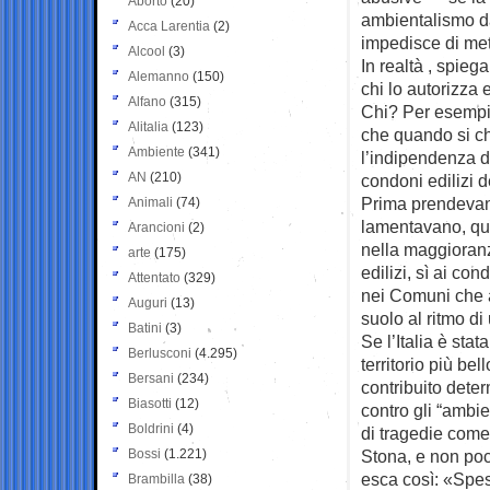
Aborto
(20)
ambientalismo da
Acca Larentia
(2)
impedisce di mette
Alcool
(3)
In realtà , spiega
Alemanno
(150)
chi lo autorizza 
Alfano
(315)
Chi? Per esempio 
Alitalia
(123)
che quando si c
Ambiente
(341)
l’indipendenza de
AN
(210)
condoni edilizi d
Prima prendevano
Animali
(74)
lamentavano, qui
Arancioni
(2)
nella maggioranz
arte
(175)
edilizi, sì ai con
Attentato
(329)
nei Comuni che a
Auguri
(13)
suolo al ritmo di
Batini
(3)
Se l’Italia è sta
Berlusconi
(4.295)
territorio più be
Bersani
(234)
contribuito determ
Biasotti
(12)
contro gli “ambie
Boldrini
(4)
di tragedie come
Bossi
(1.221)
Stona, e non poc
esca così: «Spes
Brambilla
(38)