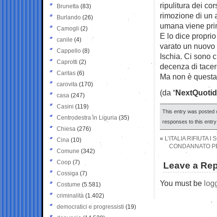
ripulitura dei co
Brunetta
(83)
rimozione di un a
Burlando
(26)
umana viene prim
Camogli
(2)
E lo dice propri
canile
(4)
varato un nuovo i
Cappello
(8)
Ischia. Ci sono c
Caprotti
(2)
decenza di tacer
Caritas
(6)
Ma non è questa, 
carovita
(170)
(da “
NextQuotid
casa
(247)
Casini
(119)
This entry was posted 
Centrodestra in Liguria
(35)
responses to this entr
Chiesa
(276)
«
L’ITALIA RIFIUTA
Cina
(10)
CONDANNATO PE
Comune
(342)
Coop
(7)
Leave a Rep
Cossiga
(7)
You must be
log
Costume
(5.581)
criminalità
(1.402)
democratici e progressisti
(19)