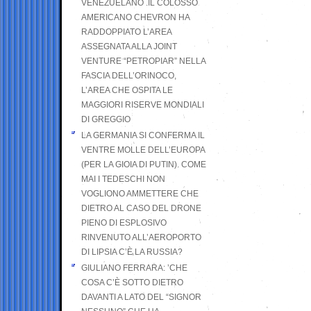
VENEZUELANO .IL COLOSSO
AMERICANO CHEVRON HA
RADDOPPIATO L’AREA
ASSEGNATA ALLA JOINT
VENTURE “PETROPIAR” NELLA
FASCIA DELL’ORINOCO,
L’AREA CHE OSPITA LE
MAGGIORI RISERVE MONDIALI
DI GREGGIO
LA GERMANIA SI CONFERMA IL
VENTRE MOLLE DELL’EUROPA
(PER LA GIOIA DI PUTIN). COME
MAI I TEDESCHI NON
VOGLIONO AMMETTERE CHE
DIETRO AL CASO DEL DRONE
PIENO DI ESPLOSIVO
RINVENUTO ALL’AEROPORTO
DI LIPSIA C’È LA RUSSIA?
GIULIANO FERRARA: ’CHE
COSA C’È SOTTO DIETRO
DAVANTI A LATO DEL “SIGNOR