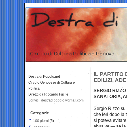
IL PARTITO 
Destra di Popolo.net
EDILIZI, A
Circolo Genovese di Cultura e
Politica
SERGIO RIZZO
Diretto da Riccardo Fucile
SANATORIA, A
Scrivici: destradipopolo@gmail.com
Sergio Rizzo su 
Categorie
che ieri dopo la
si poteva evitare
100 giorni
(5)
abusive — se la 