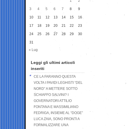
1
2
3
4
5
6
7
8
9
10
11
12
13
14
15
16
17
18
19
20
21
22
23
24
25
26
27
28
29
30
31
« Lug
Leggi gli ultimi articoli
inseriti
CE LA FARANNO QUESTA
VOLTA I PAVIDI LEGHISTI “DEL
NORD” A METTERE SOTTO
SCHIAFFO SALVINI? I
GOVERNATORI ATTILIO
FONTANA E MASSIMILIANO
FEDRIGA, INSIEME AL “DOGE”
LUCA ZAIA, SONO PRONTI A
FORMALIZZARE UNA