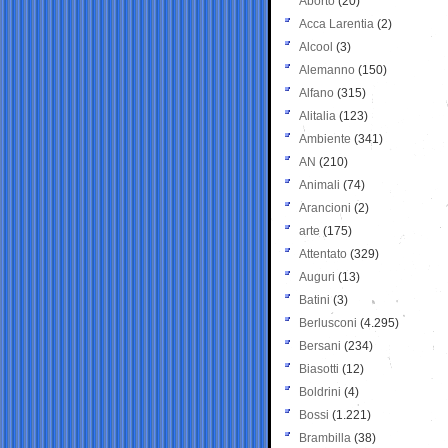
Aborto
(20)
Acca Larentia
(2)
Alcool
(3)
Alemanno
(150)
Alfano
(315)
Alitalia
(123)
Ambiente
(341)
AN
(210)
Animali
(74)
Arancioni
(2)
arte
(175)
Attentato
(329)
Auguri
(13)
Batini
(3)
Berlusconi
(4.295)
Bersani
(234)
Biasotti
(12)
Boldrini
(4)
Bossi
(1.221)
Brambilla
(38)