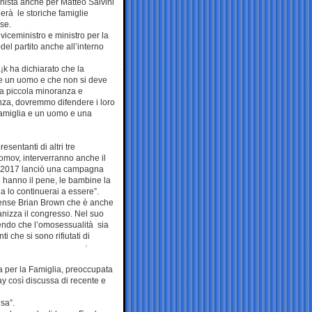
nista anche per Matteo Salvini
erà le storiche famiglie
se.
 viceministro e ministro per la
 del partito anche all’interno
¡k ha dichiarato che la
 e un uomo e che non si deve
una piccola minoranza e
za, dovremmo difendere i loro
famiglia e un uomo e una
esentanti di altri tre
Komov, interverranno anche il
el 2017 lanciò una campagna
i hanno il pene, le bambine la
 lo continuerai a essere”.
itense Brian Brown che è anche
anizza il congresso. Nel suo
enendo che l’omosessualità sia
 che si sono rifiutati di
a per la Famiglia, preoccupata
gay così discussa di recente e
esa”.