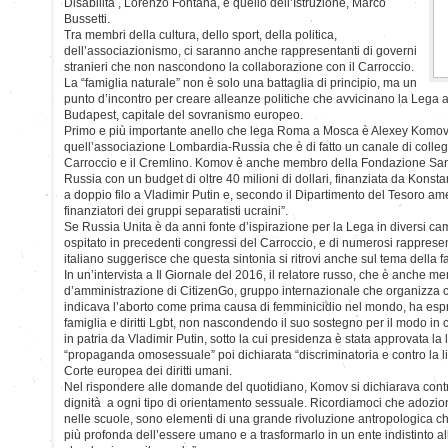
Disabilità , Lorenzo Fontana, e quello dell’Istruzione, Marco
Bussetti.
Tra membri della cultura, dello sport, della politica,
dell’associazionismo, ci saranno anche rappresentanti di governi
stranieri che non nascondono la collaborazione con il Carroccio.
La “famiglia naturale” non è solo una battaglia di principio, ma un
punto d’incontro per creare alleanze politiche che avvicinano la Lega a
Budapest, capitale del sovranismo europeo.
Primo e più importante anello che lega Roma a Mosca è Alexey Komov,
quell’associazione Lombardia-Russia che è di fatto un canale di colleg
Carroccio e il Cremlino. Komov è anche membro della Fondazione San B
Russia con un budget di oltre 40 milioni di dollari, finanziata da Konsta
a doppio filo a Vladimir Putin e, secondo il Dipartimento del Tesoro ame
finanziatori dei gruppi separatisti ucraini”.
Se Russia Unita è da anni fonte d’ispirazione per la Lega in diversi c
ospitato in precedenti congressi del Carroccio, e di numerosi rappresen
italiano suggerisce che questa sintonia si ritrovi anche sul tema della f
In un’intervista a Il Giornale del 2016, il relatore russo, che è anche m
d’amministrazione di CitizenGo, gruppo internazionale che organizz
indicava l’aborto come prima causa di femminicidio nel mondo, ha espre
famiglia e diritti Lgbt, non nascondendo il suo sostegno per il modo in c
in patria da Vladimir Putin, sotto la cui presidenza è stata approvata la 
“propaganda omosessuale” poi dichiarata “discriminatoria e contro la l
Corte europea dei diritti umani.
Nel rispondere alle domande del quotidiano, Komov si dichiarava contr
dignità a ogni tipo di orientamento sessuale. Ricordiamoci che adozioni 
nelle scuole, sono elementi di una grande rivoluzione antropologica che
più profonda dell’essere umano e a trasformarlo in un ente indistinto al