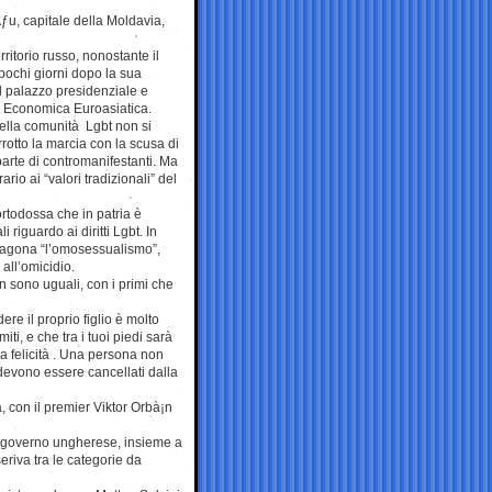
ƒu, capitale della Moldavia,
ritorio russo, nonostante il
pochi giorni dopo la sua
l palazzo presidenziale e
e Economica Euroasiatica.
 della comunità Lgbt non si
rrotto la marcia con la scusa di
parte di contromanifestanti. Ma
ario ai “valori tradizionali” del
rtodossa che in patria è
riguardo ai diritti Lgbt. In
aragona “l’omosessualismo”,
all’omicidio.
n sono uguali, con i primi che
re il proprio figlio è molto
ti, e che tra i tuoi piedi sarà
la felicità . Una persona non
i devono essere cancellati dalla
, con il premier Viktor Orbà¡n
l governo ungherese, insieme a
eriva tra le categorie da