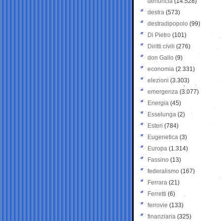
denuncia
(14.528)
destra
(573)
destradipopolo
(99)
Di Pietro
(101)
Diritti civili
(276)
don Gallo
(9)
economia
(2.331)
elezioni
(3.303)
emergenza
(3.077)
Energia
(45)
Esselunga
(2)
Esteri
(784)
Eugenetica
(3)
Europa
(1.314)
Fassino
(13)
federalismo
(167)
Ferrara
(21)
Ferretti
(6)
ferrovie
(133)
finanziaria
(325)