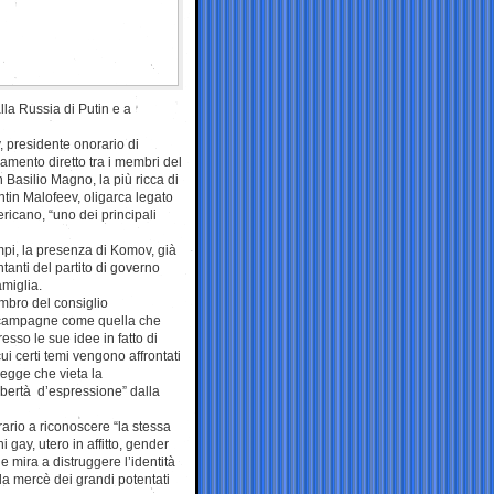
lla Russia di Putin e a
 presidente onorario di
amento diretto tra i membri del
asilio Magno, la più ricca di
ntin Malofeev, oligarca legato
ricano, “uno dei principali
ampi, la presenza di Komov, già
tanti del partito di governo
amiglia.
embro del consiglio
a campagne come quella che
sso le sue idee in fatto di
ui certi temi vengono affrontati
legge che vieta la
ibertà d’espressione” dalla
ario a riconoscere “la stessa
gay, utero in affitto, gender
 mira a distruggere l’identità
la mercè dei grandi potentati