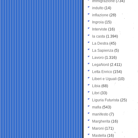
Immigrazione
(734)
indulto
(14)
inflazione
(26)
Ingroia
(15)
Interviste
(16)
la casta
(1.394)
La Destra
(45)
La Sapienza
(5)
Lavoro
(1.316)
LegaNord
(2.411)
Letta Enrico
(154)
Liberi e Uguali
(10)
Libia
(68)
Libri
(33)
Liguria Futurista
(25)
mafia
(543)
manifesto
(7)
Margherita
(16)
Maroni
(171)
Mastella
(16)