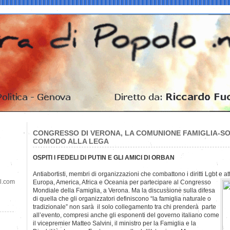
CONGRESSO DI VERONA, LA COMUNIONE FAMIGLIA-S
COMODO ALLA LEGA
OSPITI I FEDELI DI PUTIN E GLI AMICI DI ORBAN
Antiabortisti, membri di organizzazioni che combattono i diritti Lgbt e atti
il.com
Europa, America, Africa e Oceania per partecipare al Congresso
Mondiale della Famiglia, a Verona. Ma la discussione sulla difesa
di quella che gli organizzatori definiscono “la famiglia naturale o
tradizionale” non sarà il solo collegamento tra chi prenderà parte
all’evento, compresi anche gli esponenti del governo italiano come
il vicepremier Matteo Salvini, il ministro per la Famiglia e la