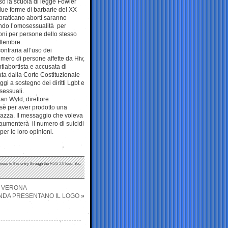
so la scuola di legge Fowler
due forme di barbarie del XX
 praticano aborti saranno
ando l’omosessualità per
oni per persone dello stesso
ettembre.
ontraria all’uso dei
umero di persone affette da Hiv,
tiabortista e accusata di
iata dalla Corte Costituzionale
i a sostegno dei diritti Lgbt e
osessuali.
ian Wyld, direttore
 sè per aver prodotto una
gazza. Il messaggio che voleva
 aumenterà il numero di suicidi
per le loro opinioni.
nses to this entry through the
RSS 2.0
feed. You
U VERONA
ENDA PRESENTANO IL LOGO
»