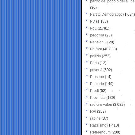
partito del popolo della libe
(30)
Partito Democratico
(1.034)
PD
(1.188)
PdL
(2.781)
pedofilia
(25)
Pensioni
(129)
Politica
(40.833)
polizia
(253)
Porto
(12)
povertà
(502)
Presepe
(14)
Primarie
(149)
Prodi
(52)
Provincia
(139)
radici e valori
(3.682)
RAI
(359)
rapine
(37)
Razzismo
(1.410)
Referendum
(200)