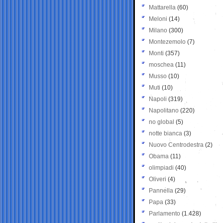
Mattarella
(60)
Meloni
(14)
Milano
(300)
Montezemolo
(7)
Monti
(357)
moschea
(11)
Musso
(10)
Muti
(10)
Napoli
(319)
Napolitano
(220)
no global
(5)
notte bianca
(3)
Nuovo Centrodestra
(2)
Obama
(11)
olimpiadi
(40)
Oliveri
(4)
Pannella
(29)
Papa
(33)
Parlamento
(1.428)