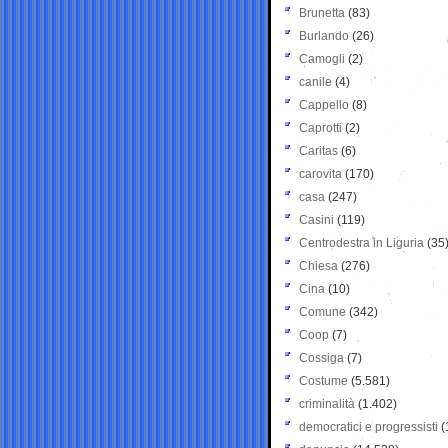
Brunetta
(83)
Burlando
(26)
Camogli
(2)
canile
(4)
Cappello
(8)
Caprotti
(2)
Caritas
(6)
carovita
(170)
casa
(247)
Casini
(119)
Centrodestra in Liguria
(35
Chiesa
(276)
Cina
(10)
Comune
(342)
Coop
(7)
Cossiga
(7)
Costume
(5.581)
criminalità
(1.402)
democratici e progressisti
(