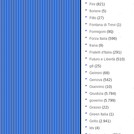
Fini
(821)
fioriere
(5)
Fitto
(27)
Fontana di Trevi
(1)
Formigoni
(90)
Forza Italia
(596)
frana
(9)
Fratelli d'Italia
(291)
Futuro e Libertà
(510)
g8
(25)
Gelmini
(68)
Genova
(542)
Giannino
(10)
Giustizia
(5.784)
governo
(5.799)
Grasso
(22)
Green Italia
(1)
Grillo
(2.941)
Idv
(4)