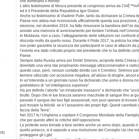
che dominano il mondo”.
L’altro fedelissimo di Mosca presente al congresso arriva da ChiÈ™inÄ
ed è il Presidente della Repubblica Igor Dodon.
Anche lui fedelissimo di Vladimir Putin, tanto da dichiarare la Crimea ter
Paese non abbia mai riconosciuto ufficialmente questa sua posizione, 
elezione, nel dicembre 2016, ha fatto rimuovere la bandiera dell’Ue da
avviato una manovra di avvicinamento per tentare l’entrata nell’Union
In Moldavia, non a caso, l’atteggiamento delle istituzioni nei confronti
discosta molto da quello russo. Durante il Pride 2017, la polizia ha inte
non poter garantire la sicurezza dei partecipanti in caso di attacchi da 
l’evento era stato criticato proprio dal presidente che lo ha definito contr
Paese.
Sempre dalla Russia arriva poi Dmitri Smirnov, arciprete della Chiesa o
diventato una vera star propinando messaggi ultraconservatori e radicali 
questo caso, però, nessun contatto diretto con il Cremlino. Smirnov p
)
termine utilizzato con accezione negativa, all’abuso di droghe, alcool e 
In un’intervista a un giornale russo ha dichiarato che uomo e donna no
godrebbero di “un’intelligenza superiore”.
Ha poi definito l’aborto “un innaturale massacro” e dichiarato che “uccide
brutto. Dopo che le tue braccia saranno macchiate di sangue fino ai gomi
passato il sangue dei tuoi figli assassinati, non puoi sperare di trovare 
può trovare la felicità se è l’assassino dei propri figli. Questi cannibal
faccia della Terra”.
Nel 2017 fu l’Ungheria a ospitare il Congresso Mondiale della Famiglia
che per questo attirò le critiche dell’opposizione.
Le proteste sono tornate a farsi sentire anche un anno dopo, quando i
quello polacco, si è opposto a una risoluzione del Consiglio Ue che ins
19)
proteggere gli Lgbt.