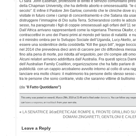
Ci sarà John Eastman, professore di diritto e servizio comunitario pres
della Chapman University, che ha definito aborto e omosessualità “le 
secolo”. E infine il Pastore Jim Garlow, convinto che le cliniche dove si
visitate in futuro come i campi di concentramento e che Satana sta us
distruggere l’immagine di Dio sulla Terra. Schierandosi contro le adozi
sesso, ha paragonato i figli di coppie omosessuali agli orfani dell’11 s
Dall’Africa arrivano rappresentanti come la nigeriana Theresa Okafor, c
contraccettivi in uno dei Paesi primi al mondo per tasso di natalità e n
e il ministro ombra per lo Sviluppo Sociale dell’Uganda, Lucy Akello, an
essere una sostenitrice della cosiddetta “Kill the gays bill”, legge bocc
nel 2014 che prevedeva dieci anni di carcere per chi diffondeva messagg
fino alla pena di morte, poi ridotta all’ergastolo, per chi compie atti om
Alcuni relatori arrivano addirittura dall’Australia. Fra questi spicca Dam
dell’Australian Family Coalition, organizzazione che ha fatto parlare di
pubblicità con un cappio arcobaleno avvolto intorno al collo di una ra
lanciare era molto chiaro: il matrimonio tra persone dello stesso sesso
tra le persone che sono contrarie, visto che saranno vittime di bullismo 
(da “
Il Fatto Quotidiano”)
This entry was posted on venerdì, Marzo 29th, 2019 at 21:49 and is filed under
denuncia
. You can follow any respo
can
leave a response
, or
trackback
from your own site.
«
LA SENATRICE â€œERETICAâ€ ROMPE IL FRONTE GRIILLINO S
DOMANI ZINGARETTI, GENTILONI E CAL
Leave a Reply