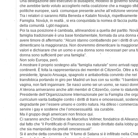
Una delegazione dell’esecutivo di Budapest, modello di governo sovra
che avrebbe tanto voluto accoglierlo nella coalizione che a maggio sfid
politiche europee, sarà comunque presente anche all’edizione verone
Tra i relatori ci saranno Atilla Beneda e Katalin Novà¡k, rispettivamente
Famiglia. Novà¡k, in realtà , si era conquistata la nomea di faccia pulita
della comunità Lgbt magiara.
Poi la sua posizione è cambiata, allineandosi a quella del partito. Novà
famiglia tradizionale è una base fondamentale, formata da una donna
avere timore di affermarlo: “Alcuni stanno combattendo per i diritti di 
dimenticano la maggioranza. Non dovremmo dimenticare la maggioran
valori e dichiarare che un uomo e una donna sono necessari per una 
donna sono sufficienti per una famiglia”.
Non solo Europa, però.
A mostrare il proprio sostegno alla “famiglia naturale” sono arrivati rappr
continenti. È folta la rappresentanza dei membri di CitizenGo. Oltre a 
presidente, Ignacio Arsuaga, spagnolo e antiabortista convinto che n
transfobica portando in giro per Madrid un bus con su scritto: “I bambin
vagina, non farti ingannare. Se nasci uomo sei un uomo, se nasci donna
A Verona arriveranno anche altri membri di CitizenGo, come lo statun
Presidente dell’Organizzazione Internazionale per la Famiglia che org
curriculum vanta battaglie contro i diritti di trans e omosessuali, sost
degradante per l’essere umano e contro natura. Ha difeso i commercianti
servire i gay e sostiene che l’omosessualità sia curabile.
Ma il gruppo degli americani non finisce qui.
Ci saranno anche Christine de Marcellus Vollmer, fondatrice di Alleanz
dal fatto che “il Pontificato di Francesco sia stato dirottato dalla lobby 
che sia manipolato da prelati omosessuali”.
Si è anche detta convinta che “il fumo di Satana si è infiltrato nella Chi