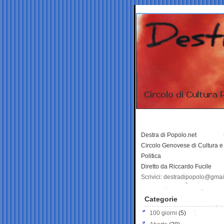
Destra di Popolo.net
Circolo Genovese di Cultura e
Politica
Diretto da Riccardo Fucile
Scrivici: destradipopolo@gma
Categorie
100 giorni
(5)