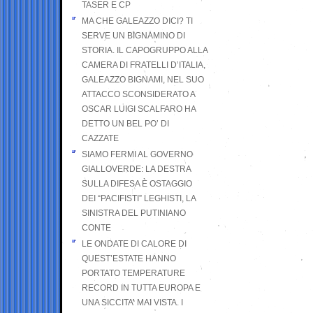
TASER E CP
MA CHE GALEAZZO DICI? TI
SERVE UN BIGNAMINO DI
STORIA. IL CAPOGRUPPO ALLA
CAMERA DI FRATELLI D’ITALIA,
GALEAZZO BIGNAMI, NEL SUO
ATTACCO SCONSIDERATO A
OSCAR LUIGI SCALFARO HA
DETTO UN BEL PO’ DI
CAZZATE
SIAMO FERMI AL GOVERNO
GIALLOVERDE: LA DESTRA
SULLA DIFESA È OSTAGGIO
DEI “PACIFISTI” LEGHISTI, LA
SINISTRA DEL PUTINIANO
CONTE
LE ONDATE DI CALORE DI
QUEST’ESTATE HANNO
PORTATO TEMPERATURE
RECORD IN TUTTA EUROPA E
UNA SICCITA’ MAI VISTA. I