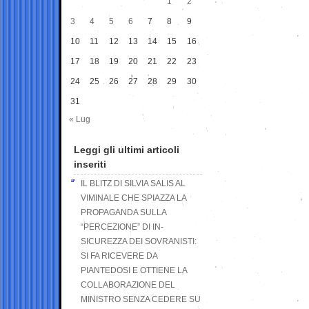
1
2
3
4
5
6
7
8
9
10
11
12
13
14
15
16
17
18
19
20
21
22
23
24
25
26
27
28
29
30
31
« Lug
Leggi gli ultimi articoli
inseriti
IL BLITZ DI SILVIA SALIS AL
VIMINALE CHE SPIAZZA LA
PROPAGANDA SULLA
“PERCEZIONE” DI IN-
SICUREZZA DEI SOVRANISTI:
SI FA RICEVERE DA
PIANTEDOSI E OTTIENE LA
COLLABORAZIONE DEL
MINISTRO SENZA CEDERE SU