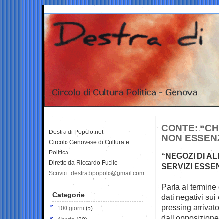
CONTE: “CH
Destra di Popolo.net
NON ESSENZ
Circolo Genovese di Cultura e
Politica
“NEGOZI DI A
Diretto da Riccardo Fucile
SERVIZI ESSE
Scrivici: destradipopolo@gmail.com
Parla al termine
Categorie
dati negativi sui
pressing arrivat
100 giorni
(5)
dall’opposizione 