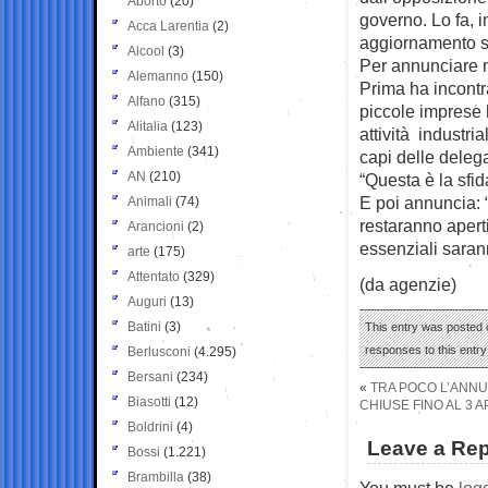
Aborto
(20)
governo. Lo fa, i
Acca Larentia
(2)
aggiornamento s
Alcool
(3)
Per annunciare n
Alemanno
(150)
Prima ha incontra
Alfano
(315)
piccole imprese h
Alitalia
(123)
attività industri
Ambiente
(341)
capi delle delega
AN
(210)
“Questa è la sfid
E poi annuncia: “
Animali
(74)
restaranno aperti
Arancioni
(2)
essenziali sarann
arte
(175)
Attentato
(329)
(da agenzie)
Auguri
(13)
Batini
(3)
This entry was posted 
responses to this entr
Berlusconi
(4.295)
Bersani
(234)
«
TRA POCO L’ANNU
Biasotti
(12)
CHIUSE FINO AL 3 
Boldrini
(4)
Leave a Rep
Bossi
(1.221)
Brambilla
(38)
You must be
log