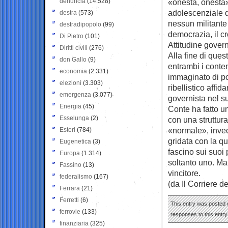
denuncia
(14.528)
«onestà, onestà»
adolescenziale d
destra
(573)
nessun militante
destradipopolo
(99)
democrazia, il c
Di Pietro
(101)
Attitudine govern
Diritti civili
(276)
Alla fine di que
don Gallo
(9)
entrambi i conten
economia
(2.331)
immaginato di po
elezioni
(3.303)
ribellistico affi
emergenza
(3.077)
governista nel s
Energia
(45)
Conte ha fatto u
Esselunga
(2)
con una struttura
«normale», inve
Esteri
(784)
gridata con la qu
Eugenetica
(3)
fascino sui suoi 
Europa
(1.314)
soltanto uno. Ma
Fassino
(13)
vincitore.
federalismo
(167)
(da Il Corriere d
Ferrara
(21)
Ferretti
(6)
This entry was posted o
ferrovie
(133)
responses to this entr
finanziaria
(325)