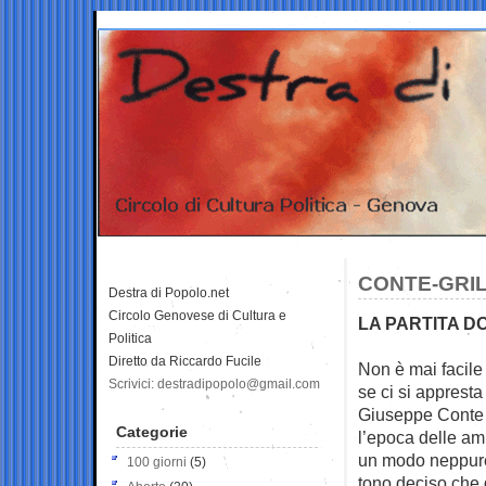
CONTE-GRIL
Destra di Popolo.net
Circolo Genovese di Cultura e
LA PARTITA D
Politica
Diretto da Riccardo Fucile
Non è mai facile
Scrivici: destradipopolo@gmail.com
se ci si
appresta 
Giuseppe Conte 
Categorie
l’epoca delle amb
un modo neppure 
100 giorni
(5)
tono deciso che 