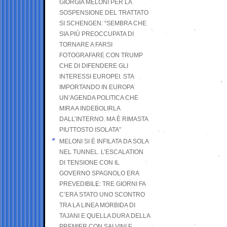
GIORGIA MELONI PER LA
SOSPENSIONE DEL TRATTATO
SI SCHENGEN: “SEMBRA CHE
SIA PIÙ PREOCCUPATA DI
TORNARE A FARSI
FOTOGRAFARE CON TRUMP
CHE DI DIFENDERE GLI
INTERESSI EUROPEI. STA
IMPORTANDO IN EUROPA
UN’AGENDA POLITICA CHE
MIRA A INDEBOLIRLA
DALL’INTERNO. MA È RIMASTA
PIUTTOSTO ISOLATA”
MELONI SI È INFILATA DA SOLA
NEL TUNNEL. L’ESCALATION
DI TENSIONE CON IL
GOVERNO SPAGNOLO ERA
PREVEDIBILE: TRE GIORNI FA
C’ERA STATO UNO SCONTRO
TRA LA LINEA MORBIDA DI
TAJANI E QUELLA DURA DELLA
PREMIER CON SALVINI E