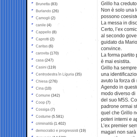
Grillo ha creduto
Brunetta
(83)
Non è solo una lo
Burlando
(26)
possono coesiste
Camogli
(2)
La messa in disc
canile
(4)
Certo, l’ex comic
Cappello
(8)
al secondo gover
Caprotti
(2)
guidato da Mario
Caritas
(6)
convince.
carovita
(170)
La forma partito
casa
(247)
è mai esistita.
Grillo ha sempre
Casini
(119)
una identificazi
Centrodestra in Liguria
(35)
avuto la forza di
Chiesa
(276)
Agendo in questo
Cina
(10)
modo diverso di 
Comune
(342)
del suo M5S. Con
Coop
(7)
padrone ormai sta
Cossiga
(7)
quel che Grillo 
Costume
(5.581)
poteri interni e a
criminalità
(1.402)
L’ex premier sem
democratici e progressisti
(19)
magari non sarà 