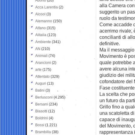
Aborto
(20)
alla Camera cont
Acca Larentia
(2)
suggerito un pas
Alcool
(3)
ruolo da testimo
Alemanno
(150)
Come accadde con
Alfano
(315)
acerrimo rivale, 
Alitalia
(123)
concilianti di al
Ambiente
(341)
definitive.
AN
(210)
Ma il messaggio 
Movimento è poss
Animali
(74)
quale potrebbe a
Arancioni
(2)
avere alcuna int
arte
(175)
giudizio dei milit
Attentato
(329)
cofondatore del
Auguri
(13)
Fase costituente
Batini
(3)
La scelta che pon
Berlusconi
(4.295)
un futuro da part
Bersani
(234)
Grillo fino a qu
Biasotti
(12)
una scatoletta di
Boldrini
(4)
capace di inaugu
Bossi
(1.221)
del Movimento, co
rappresentanza in
Brambilla
(38)