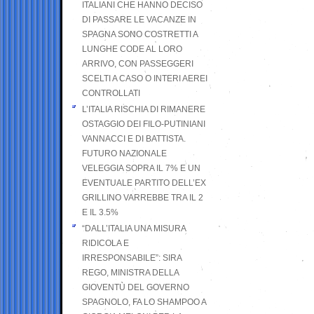
ITALIANI CHE HANNO DECISO
DI PASSARE LE VACANZE IN
SPAGNA SONO COSTRETTI A
LUNGHE CODE AL LORO
ARRIVO, CON PASSEGGERI
SCELTI A CASO O INTERI AEREI
CONTROLLATI
L’ITALIA RISCHIA DI RIMANERE
OSTAGGIO DEI FILO-PUTINIANI
VANNACCI E DI BATTISTA.
FUTURO NAZIONALE
VELEGGIA SOPRA IL 7% E UN
EVENTUALE PARTITO DELL’EX
GRILLINO VARREBBE TRA IL 2
E IL 3.5%
“DALL’ITALIA UNA MISURA
RIDICOLA E
IRRESPONSABILE”: SIRA
REGO, MINISTRA DELLA
GIOVENTÙ DEL GOVERNO
SPAGNOLO, FA LO SHAMPOO A