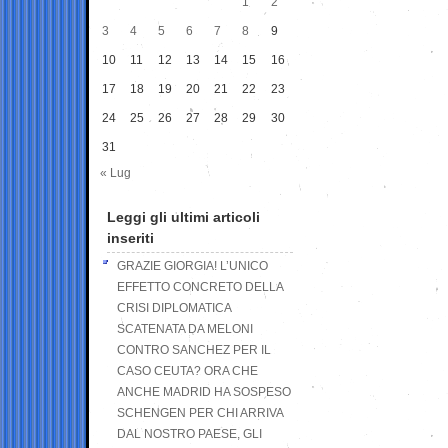
1
2
3
4
5
6
7
8
9
10
11
12
13
14
15
16
17
18
19
20
21
22
23
24
25
26
27
28
29
30
31
« Lug
Leggi gli ultimi articoli
inseriti
GRAZIE GIORGIA! L’UNICO
EFFETTO CONCRETO DELLA
CRISI DIPLOMATICA
SCATENATA DA MELONI
CONTRO SANCHEZ PER IL
CASO CEUTA? ORA CHE
ANCHE MADRID HA SOSPESO
SCHENGEN PER CHI ARRIVA
DAL NOSTRO PAESE, GLI