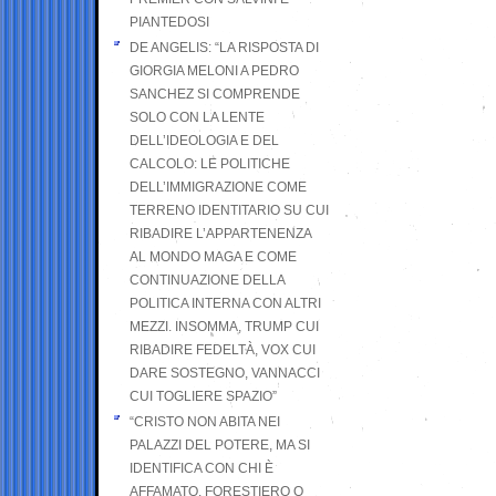
PIANTEDOSI
DE ANGELIS: “LA RISPOSTA DI
GIORGIA MELONI A PEDRO
SANCHEZ SI COMPRENDE
SOLO CON LA LENTE
DELL’IDEOLOGIA E DEL
CALCOLO: LE POLITICHE
DELL’IMMIGRAZIONE COME
TERRENO IDENTITARIO SU CUI
RIBADIRE L’APPARTENENZA
AL MONDO MAGA E COME
CONTINUAZIONE DELLA
POLITICA INTERNA CON ALTRI
MEZZI. INSOMMA, TRUMP CUI
RIBADIRE FEDELTÀ, VOX CUI
DARE SOSTEGNO, VANNACCI
CUI TOGLIERE SPAZIO”
“CRISTO NON ABITA NEI
PALAZZI DEL POTERE, MA SI
IDENTIFICA CON CHI È
AFFAMATO, FORESTIERO O