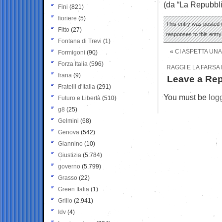
(da “La Repubbli
Fini
(821)
fioriere
(5)
This entry was posted 
Fitto
(27)
responses to this entr
Fontana di Trevi
(1)
«
CI ASPETTA UNA
Formigoni
(90)
Forza Italia
(596)
RAGGI E LA FARSA
frana
(9)
Leave a Rep
Fratelli d'Italia
(291)
You must be
log
Futuro e Libertà
(510)
g8
(25)
Gelmini
(68)
Genova
(542)
Giannino
(10)
Giustizia
(5.784)
governo
(5.799)
Grasso
(22)
Green Italia
(1)
Grillo
(2.941)
Idv
(4)