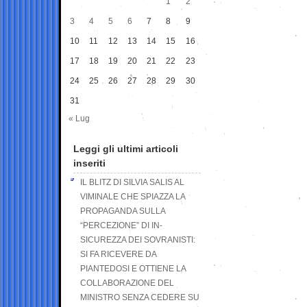
1
2
3
4
5
6
7
8
9
10
11
12
13
14
15
16
17
18
19
20
21
22
23
24
25
26
27
28
29
30
31
« Lug
Leggi gli ultimi articoli
inseriti
IL BLITZ DI SILVIA SALIS AL
VIMINALE CHE SPIAZZA LA
PROPAGANDA SULLA
“PERCEZIONE” DI IN-
SICUREZZA DEI SOVRANISTI:
SI FA RICEVERE DA
PIANTEDOSI E OTTIENE LA
COLLABORAZIONE DEL
MINISTRO SENZA CEDERE SU