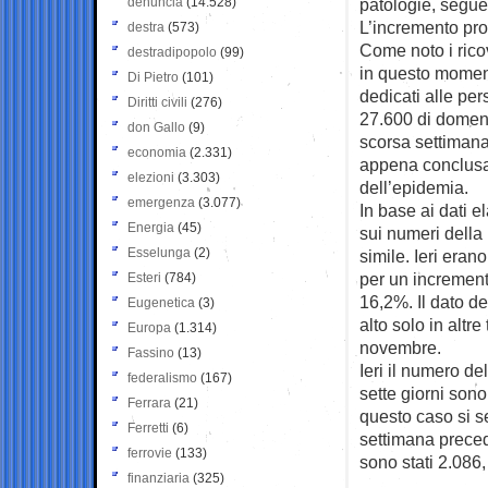
denuncia
(14.528)
patologie, segue
L’incremento pr
destra
(573)
Come noto i rico
destradipopolo
(99)
in questo moment
Di Pietro
(101)
dedicati alle per
Diritti civili
(276)
27.600 di domeni
don Gallo
(9)
scorsa settimana
economia
(2.331)
appena conclusa è
elezioni
(3.303)
dell’epidemia.
emergenza
(3.077)
In base ai dati 
Energia
(45)
sui numeri della
Esselunga
(2)
simile. Ieri eran
per un increment
Esteri
(784)
16,2%. Il dato d
Eugenetica
(3)
alto solo in altr
Europa
(1.314)
novembre.
Fassino
(13)
Ieri il numero de
federalismo
(167)
sette giorni sono
Ferrara
(21)
questo caso si s
Ferretti
(6)
settimana preced
ferrovie
(133)
sono stati 2.086,
finanziaria
(325)