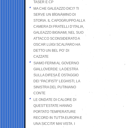
TASER E CP
MA CHE GALEAZZO DICI? TI
SERVE UN BIGNAMINO DI
STORIA. IL CAPOGRUPPO ALLA
CAMERA DI FRATELLI D’ITALIA,
GALEAZZO BIGNAMI, NEL SUO
ATTACCO SCONSIDERATO A
OSCAR LUIGI SCALFARO HA
DETTO UN BEL PO’ DI
CAZZATE
SIAMO FERMI AL GOVERNO
GIALLOVERDE: LA DESTRA
SULLA DIFESA È OSTAGGIO
DEI “PACIFISTI” LEGHISTI, LA
SINISTRA DEL PUTINIANO
CONTE
LE ONDATE DI CALORE DI
QUEST’ESTATE HANNO
PORTATO TEMPERATURE
RECORD IN TUTTA EUROPA E
UNA SICCITA’ MAI VISTA. I