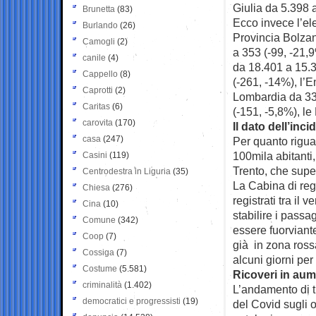
Giulia da 5.398 
Brunetta
(83)
Ecco invece l’el
Burlando
(26)
Provincia Bolzan
Camogli
(2)
a 353 (-99, -21,
canile
(4)
da 18.401 a 15.3
Cappello
(8)
(-261, -14%), l’
Caprotti
(2)
Lombardia da 33.
Caritas
(6)
(-151, -5,8%), l
carovita
(170)
Il dato dell’inc
casa
(247)
Per quanto riguar
100mila abitanti
Casini
(119)
Trento, che super
Centrodestra in Liguria
(35)
La Cabina di regi
Chiesa
(276)
registrati tra il 
Cina
(10)
stabilire i pass
Comune
(342)
essere fuorviant
Coop
(7)
già in zona ross
Cossiga
(7)
alcuni giorni per
Costume
(5.581)
Ricoveri in au
criminalità
(1.402)
L’andamento di tu
democratici e progressisti
(19)
del Covid sugli o