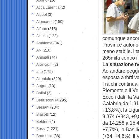
Aborto
(20)
Acca Larentia
(2)
Alcool
(3)
Alemanno
(150)
Alfano
(315)
Alitalia
(123)
comunque ancora 
Ambiente
(341)
Province autono
AN
(210)
meno stabile. I t
265mila contro i
Animali
(74)
La situazione ne
Arancioni
(2)
Ad andare peggio
arte
(175)
esposta a forti v
Attentato
(329)
Tra chi continua
Auguri
(13)
Piemonte e il Ve
Batini
(3)
Ecco i dati: la 
Berlusconi
(4.295)
Calabria da 1.81
Bersani
(234)
+13,8%), la Ligu
Biasotti
(12)
9.374 (+843, +9,
Boldrini
(4)
da 14.258 a 15.4
Bossi
(1.221)
+7,7%), la Basil
(+34, +4,6%), Il
Brambilla
(38)