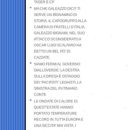
TASER E CP
MA CHE GALEAZZO DICI? TI
SERVE UN BIGNAMINO DI
STORIA. IL CAPOGRUPPO ALLA
CAMERA DI FRATELLI D’ITALIA,
GALEAZZO BIGNAMI, NEL SUO
ATTACCO SCONSIDERATO A
OSCAR LUIGI SCALFARO HA
DETTO UN BEL PO’ DI
CAZZATE
SIAMO FERMI AL GOVERNO
GIALLOVERDE: LA DESTRA
SULLA DIFESA È OSTAGGIO
DEI “PACIFISTI” LEGHISTI, LA
SINISTRA DEL PUTINIANO
CONTE
LE ONDATE DI CALORE DI
QUEST’ESTATE HANNO
PORTATO TEMPERATURE
RECORD IN TUTTA EUROPA E
UNA SICCITA’ MAI VISTA. I