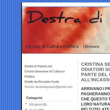
CRISTINA SE
Destra di Popolo.net
ODIATORI S
Circolo Genovese di Cultura e
PARTE DEL
Politica
ALL’INCASS
Diretto da Riccardo Fucile
Scrivici: destradipopolo@gmail.com
ARRIVANO I PR
PAGHERANNO F
Categorie
CHE QUESTO T
LORO NATURA 
100 giorni
(5)
PIÙ TUTELATE