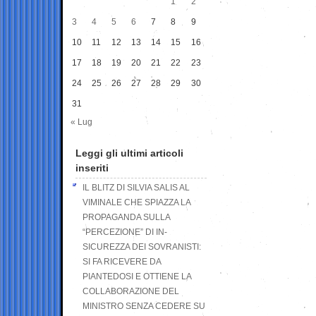
1
2
3
4
5
6
7
8
9
10
11
12
13
14
15
16
17
18
19
20
21
22
23
24
25
26
27
28
29
30
31
« Lug
Leggi gli ultimi articoli
inseriti
IL BLITZ DI SILVIA SALIS AL
VIMINALE CHE SPIAZZA LA
PROPAGANDA SULLA
“PERCEZIONE” DI IN-
SICUREZZA DEI SOVRANISTI:
SI FA RICEVERE DA
PIANTEDOSI E OTTIENE LA
COLLABORAZIONE DEL
MINISTRO SENZA CEDERE SU