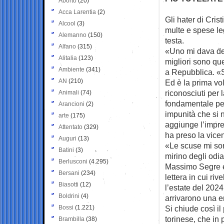
Aborto
(20)
Acca Larentia
(2)
Gli hater di Cris
Alcool
(3)
multe e
spese le
Alemanno
(150)
testa.
Alfano
(315)
«Uno mi dava del
Alitalia
(123)
migliori sono qu
Ambiente
(341)
a Repubblica. «S
AN
(210)
Ed è la prima vol
riconosciuti per 
Animali
(74)
fondamentale per
Arancioni
(2)
impunità che si n
arte
(175)
aggiunge l’impre
Attentato
(329)
ha preso la vice
Auguri
(13)
«Le scuse mi son
Batini
(3)
mirino degli odiat
Berlusconi
(4.295)
Massimo Segre e 
Bersani
(234)
lettera in cui r
Biasotti
(12)
l’estate del 2024:
Boldrini
(4)
arrivarono una e
Bossi
(1.221)
Si chiude così il
torinese, che in 
Brambilla
(38)