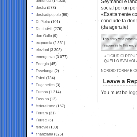
denuncia
(14.528)
Seymandi e lanci
social per un pe
destra
(573)
«Esattamente com
destradipopolo
(99)
conclude la don
Di Pietro
(101)
(da agenzie)
Diritti civili
(276)
don Gallo
(9)
This entry was posted o
economia
(2.331)
responses to this entr
elezioni
(3.303)
«
“I GIUDICI REP
emergenza
(3.077)
QUELLO SVALVOLA
Energia
(45)
NORDIO TORNA E CO
Esselunga
(2)
Esteri
(784)
Leave a Rep
Eugenetica
(3)
You must be
log
Europa
(1.314)
Fassino
(13)
federalismo
(167)
Ferrara
(21)
Ferretti
(6)
ferrovie
(133)
finanziaria
(325)