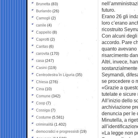
nell’amministraz
Brunetta
(83)
futuro.
Burlando
(26)
Erano 26 gli inda
Camogli
(2)
loro c’erano anc
canile
(4)
ricostruito Seym
Cappello
(8)
Con alcuni degli
Caprotti
(2)
accordo. Pare c
Caritas
(6)
quanto avevano s
carovita
(170)
risarcimento dan
casa
(247)
Altri, invece, h
sostanzialmente l
Casini
(119)
Seymandi, difesa
Centrodestra in Liguria
(35)
se procedere o 
Chiesa
(276)
«Grazie a questo 
Cina
(10)
tutelate e sicure
Comune
(342)
All’inizio dello 
Coop
(7)
archiviazione pr
Cossiga
(7)
denuncia per le o
Costume
(5.581)
Minutella, a riget
criminalità
(1.402)
all’identificazio
democratici e progressisti
(19)
«La legge non pu