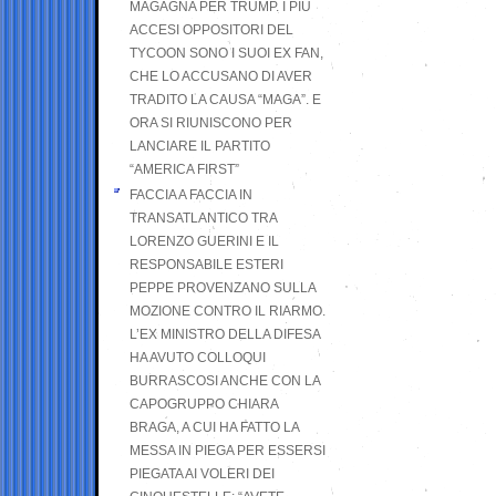
MAGAGNA PER TRUMP. I PIÙ
ACCESI OPPOSITORI DEL
TYCOON SONO I SUOI EX FAN,
CHE LO ACCUSANO DI AVER
TRADITO LA CAUSA “MAGA”. E
ORA SI RIUNISCONO PER
LANCIARE IL PARTITO
“AMERICA FIRST”
FACCIA A FACCIA IN
TRANSATLANTICO TRA
LORENZO GUERINI E IL
RESPONSABILE ESTERI
PEPPE PROVENZANO SULLA
MOZIONE CONTRO IL RIARMO.
L’EX MINISTRO DELLA DIFESA
HA AVUTO COLLOQUI
BURRASCOSI ANCHE CON LA
CAPOGRUPPO CHIARA
BRAGA, A CUI HA FATTO LA
MESSA IN PIEGA PER ESSERSI
PIEGATA AI VOLERI DEI