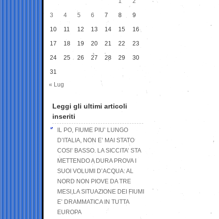
1
2
3
4
5
6
7
8
9
10
11
12
13
14
15
16
17
18
19
20
21
22
23
24
25
26
27
28
29
30
31
« Lug
Leggi gli ultimi articoli
inseriti
IL PO, FIUME PIU’ LUNGO
D’ITALIA, NON E’ MAI STATO
COSI’ BASSO. LA SICCITA’ STA
METTENDO A DURA PROVA I
SUOI VOLUMI D’ACQUA: AL
NORD NON PIOVE DA TRE
MESI,LA SITUAZIONE DEI FIUMI
E’ DRAMMATICA IN TUTTA
EUROPA