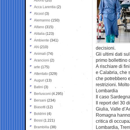
Aborto
(20)
Acca Larentia
(2)
Alcool
(3)
Alemanno
(150)
Alfano
(315)
Alitalia
(123)
Ambiente
(341)
AN
(210)
decisioni.
Gli ultimi dati 
Animali
(74)
primo bollettino 
Arancioni
(2)
A rischiare di fi
arte
(175)
e Calabria, che s
Attentato
(329)
che potrebbero es
Auguri
(13)
restrizioni. Molt
Batini
(3)
Lombardia
Berlusconi
(4.295)
Il caso Sardegn
Bersani
(234)
Il report del 30 d
Biasotti
(12)
Giulia, Valle d’
Boldrini
(4)
Romagna hanno u
Bossi
(1.221)
critica di occupa
Lombardia, Trent
Brambilla
(38)