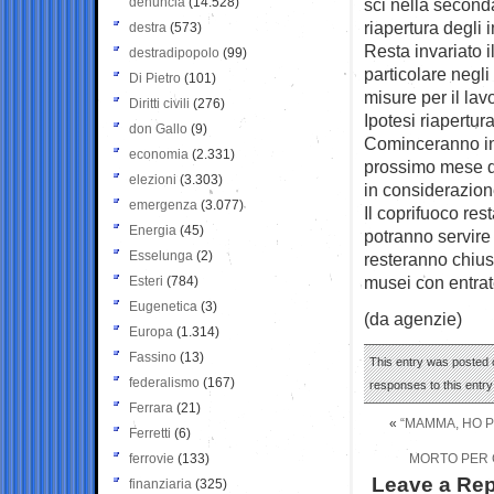
denuncia
(14.528)
sci nella second
riapertura degli
destra
(573)
Resta invariato i
destradipopolo
(99)
particolare negli
Di Pietro
(101)
misure per il la
Diritti civili
(276)
Ipotesi riapertu
don Gallo
(9)
Cominceranno in o
economia
(2.331)
prossimo mese di
elezioni
(3.303)
in considerazion
emergenza
(3.077)
Il coprifuoco rest
Energia
(45)
potranno servire 
Esselunga
(2)
resteranno chiusi
musei con entrat
Esteri
(784)
Eugenetica
(3)
(da agenzie)
Europa
(1.314)
Fassino
(13)
This entry was posted o
federalismo
(167)
responses to this entr
Ferrara
(21)
«
“MAMMA, HO P
Ferretti
(6)
ferrovie
(133)
MORTO PER C
Leave a Rep
finanziaria
(325)