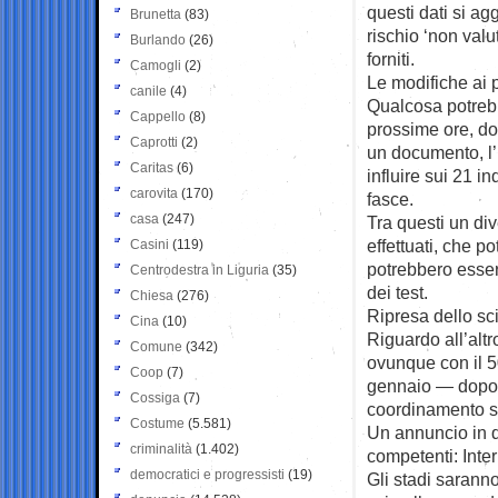
questi dati si a
Brunetta
(83)
rischio ‘non valu
Burlando
(26)
forniti.
Camogli
(2)
Le modifiche ai 
canile
(4)
Qualcosa potrebb
Cappello
(8)
prossime ore, do
Caprotti
(2)
un documento, l’
Caritas
(6)
influire sui 21 i
carovita
(170)
fasce.
casa
(247)
Tra questi un di
effettuati, che po
Casini
(119)
potrebbero essere
Centrodestra in Liguria
(35)
dei test.
Chiesa
(276)
Ripresa dello s
Cina
(10)
Riguardo all’alt
Comune
(342)
ovunque con il 
Coop
(7)
gennaio — dopo il
Cossiga
(7)
coordinamento sc
Costume
(5.581)
Un annuncio in que
criminalità
(1.402)
competenti: Inter
democratici e progressisti
(19)
Gli stadi saranno