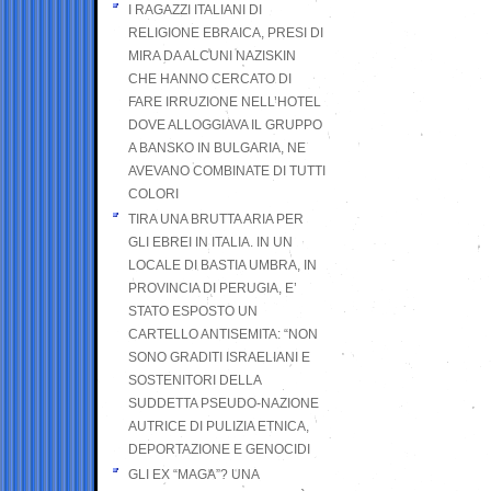
I RAGAZZI ITALIANI DI
RELIGIONE EBRAICA, PRESI DI
MIRA DA ALCUNI NAZISKIN
CHE HANNO CERCATO DI
FARE IRRUZIONE NELL’HOTEL
DOVE ALLOGGIAVA IL GRUPPO
A BANSKO IN BULGARIA, NE
AVEVANO COMBINATE DI TUTTI
COLORI
TIRA UNA BRUTTA ARIA PER
GLI EBREI IN ITALIA. IN UN
LOCALE DI BASTIA UMBRA, IN
PROVINCIA DI PERUGIA, E’
STATO ESPOSTO UN
CARTELLO ANTISEMITA: “NON
SONO GRADITI ISRAELIANI E
SOSTENITORI DELLA
SUDDETTA PSEUDO-NAZIONE
AUTRICE DI PULIZIA ETNICA,
DEPORTAZIONE E GENOCIDI
GLI EX “MAGA”? UNA