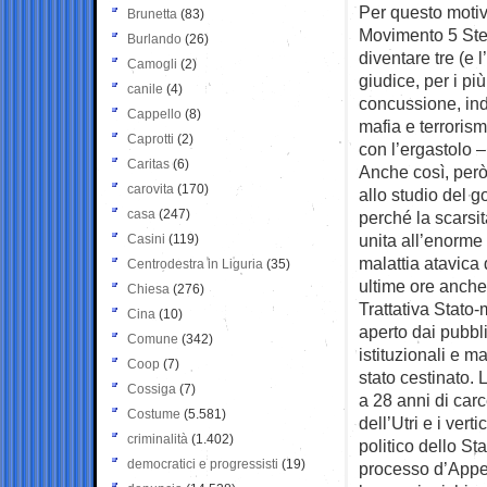
Per questo motiv
Brunetta
(83)
Movimento 5 Stell
Burlando
(26)
diventare tre (e 
Camogli
(2)
giudice, per i pi
canile
(4)
concussione, indu
Cappello
(8)
mafia e terroris
Caprotti
(2)
con l’ergastolo –
Caritas
(6)
Anche così, però,
carovita
(170)
allo studio del g
casa
(247)
perché la scarsit
unita all’enorme 
Casini
(119)
malattia atavica 
Centrodestra in Liguria
(35)
ultime ore anche
Chiesa
(276)
Trattativa Stato-
Cina
(10)
aperto dai pubblic
Comune
(342)
istituzionali e m
Coop
(7)
stato cestinato.
Cossiga
(7)
a 28 anni di car
Costume
(5.581)
dell’Utri e i ver
criminalità
(1.402)
politico dello St
democratici e progressisti
(19)
processo d’Appel