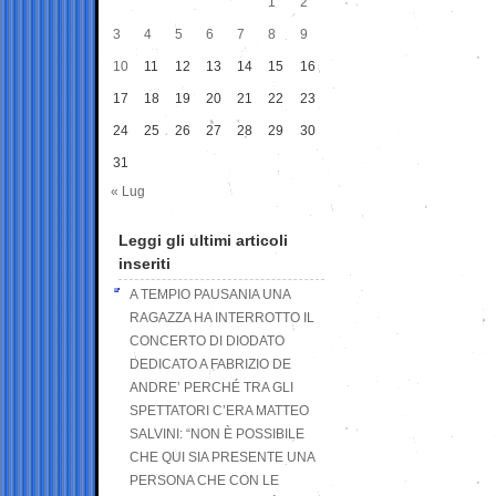
1
2
3
4
5
6
7
8
9
10
11
12
13
14
15
16
17
18
19
20
21
22
23
24
25
26
27
28
29
30
31
« Lug
Leggi gli ultimi articoli
inseriti
A TEMPIO PAUSANIA UNA
RAGAZZA HA INTERROTTO IL
CONCERTO DI DIODATO
DEDICATO A FABRIZIO DE
ANDRE’ PERCHÉ TRA GLI
SPETTATORI C’ERA MATTEO
SALVINI: “NON È POSSIBILE
CHE QUI SIA PRESENTE UNA
PERSONA CHE CON LE