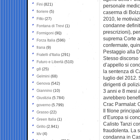
Fini
(821)
personale medico
fioriere
(5)
caserma di Bolza
2010, le motivazi
Fitto
(27)
condanne definit
Fontana di Trevi
(1)
prescrizioni), pe
Formigoni
(90)
suprema Corte ar
Forza Italia
(596)
confermate, quin
frana
(9)
Pestaggio alla D
Fratelli d'Italia
(291)
Stesso discorso v
Futuro e Libertà
(510)
d’appello si con
g8
(25)
la sentenza di C
Gelmini
(68)
luglio del 2012. 
Genova
(542)
dirigenti di poli
3 anni e 8 mesi 
Giannino
(10)
avrebbero benefic
Giustizia
(5.784)
Crac Parmalat: 
governo
(5.799)
Il filone princip
Grasso
(22)
d’Europa si concl
Green Italia
(1)
Calisto Tanzi co
Grillo
(2.941)
fraudolenta. La 
Idv
(4)
condanna in Cass