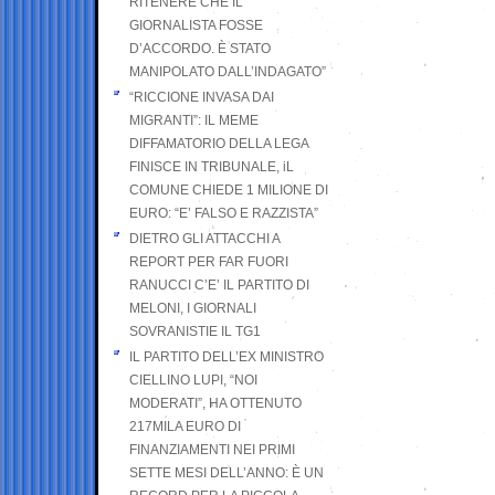
RITENERE CHE IL
GIORNALISTA FOSSE
D’ACCORDO. È STATO
MANIPOLATO DALL’INDAGATO”
“RICCIONE INVASA DAI
MIGRANTI”: IL MEME
DIFFAMATORIO DELLA LEGA
FINISCE IN TRIBUNALE, iL
COMUNE CHIEDE 1 MILIONE DI
EURO: “E’ FALSO E RAZZISTA”
DIETRO GLI ATTACCHI A
REPORT PER FAR FUORI
RANUCCI C’E’ IL PARTITO DI
MELONI, I GIORNALI
SOVRANISTIE IL TG1
IL PARTITO DELL’EX MINISTRO
CIELLINO LUPI, “NOI
MODERATI”, HA OTTENUTO
217MILA EURO DI
FINANZIAMENTI NEI PRIMI
SETTE MESI DELL’ANNO: È UN