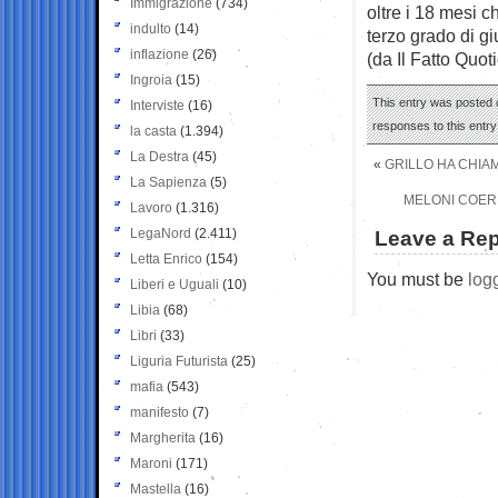
Immigrazione
(734)
oltre i 18 mesi 
indulto
(14)
terzo grado di gi
inflazione
(26)
(da Il Fatto Quot
Ingroia
(15)
This entry was posted o
Interviste
(16)
responses to this entr
la casta
(1.394)
La Destra
(45)
«
GRILLO HA CHIAM
La Sapienza
(5)
MELONI COER
Lavoro
(1.316)
LegaNord
(2.411)
Leave a Rep
Letta Enrico
(154)
You must be
log
Liberi e Uguali
(10)
Libia
(68)
Libri
(33)
Liguria Futurista
(25)
mafia
(543)
manifesto
(7)
Margherita
(16)
Maroni
(171)
Mastella
(16)