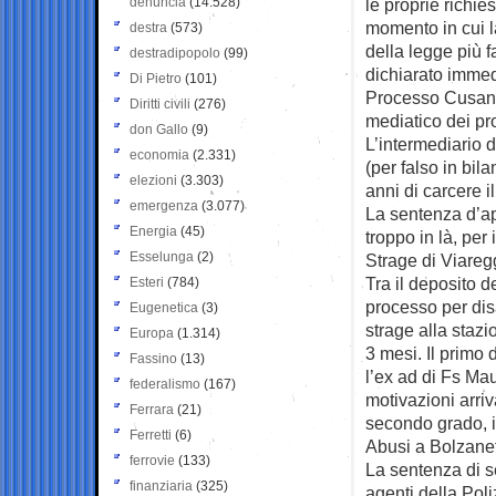
denuncia
(14.528)
le proprie richie
momento in cui la
destra
(573)
della legge più f
destradipopolo
(99)
dichiarato imme
Di Pietro
(101)
Processo Cusani:
Diritti civili
(276)
mediatico dei pr
don Gallo
(9)
L’intermediario 
economia
(2.331)
(per falso in bil
elezioni
(3.303)
anni di carcere i
emergenza
(3.077)
La sentenza d’app
Energia
(45)
troppo in là, per 
Esselunga
(2)
Strage di Viareg
Tra il deposito d
Esteri
(784)
processo per dis
Eugenetica
(3)
strage alla stazi
Europa
(1.314)
3 mesi. Il primo 
Fassino
(13)
l’ex ad di Fs Mau
federalismo
(167)
motivazioni arri
Ferrara
(21)
secondo grado, i
Ferretti
(6)
Abusi a Bolzanet
ferrovie
(133)
La sentenza di s
finanziaria
(325)
agenti della Poli