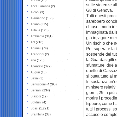
Aborto
(20)
sulle violenze al
Acca Larentia
(2)
G8 di Genova.
Alcool
(3)
Tutti questi proced
Alemanno
(150)
sarebbero conclu
Alfano
(315)
chiuso, morto in 
Alitalia
(123)
immaginata dalla
Ambiente
(341)
già in vigore me
AN
(210)
Un rischio che n
Per superare la 
Animali
(74)
sospende del tut
Arancioni
(2)
la Guardasigilli
arte
(175)
sfumature: due a
Attentato
(329)
quello di Cassazi
Auguri
(13)
si butta tutto al 
Batini
(3)
In sostanza un’e
Berlusconi
(4.295)
ministero relativ
Bersani
(234)
giorni, 29 in più
Biasotti
(12)
morire i procedi
Boldrini
(4)
Eppure, come ha 
Bossi
(1.221)
tutti i processi 
accuse e comples
Brambilla
(38)