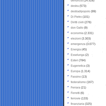
denuncia
(14.528)
destra
(573)
destradipopolo
(99)
Di Pietro
(101)
Diritti civili
(276)
don Gallo
(9)
economia
(2.331)
elezioni
(3.303)
emergenza
(3.077)
Energia
(45)
Esselunga
(2)
Esteri
(784)
Eugenetica
(3)
Europa
(1.314)
Fassino
(13)
federalismo
(167)
Ferrara
(21)
Ferretti
(6)
ferrovie
(133)
finanziaria
(325)