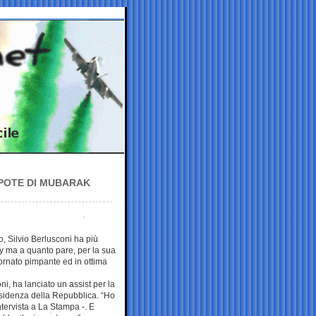
POTE DI MUBARAK
 Silvio Berlusconi ha più
by ma a quanto pare, per la sua
tornato pimpante ed in ottima
oni, ha lanciato un assist per la
esidenza della Repubblica. “Ho
ntervista a La Stampa -. E