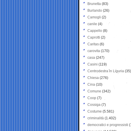
Brunetta
(83)
Burlando
(26)
Camogli
(2)
canile
(4)
Cappello
(8)
Caprotti
(2)
Caritas
(6)
carovita
(170)
casa
(247)
Casini
(119)
Centrodestra in Liguria
(35
Chiesa
(276)
Cina
(10)
Comune
(342)
Coop
(7)
Cossiga
(7)
Costume
(5.581)
criminalità
(1.402)
democratici e progressisti
(