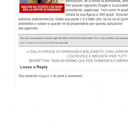
Berlusconi, se ci fosse la possibilità, av
Per quanto riguarda Draghi e la possibi
presidente, aggiunge: “non sono in grad
chiara la sua figura a 360 gradi. Sicur
estrema autorevolezza. Dalla sua parte c`è il fatto che, se lui va al Qui
andrebbe a votare e questo mi fa propendere per questa soluzione”.
(da agenzie)
This entry was posted on venerdì, Luglio 9th, 2021 at 16:20 and is filed under
Politica
. You can follow any response
leave a response
, or
trackback
from your own site.
«
DALLA STRAGE DI VIAREGGIO A BOLZANETO: CON LA RIF
COLPEVOLE E IMPUNITA’ PER TUTTI
BERRETTINI: “NON MI FERMO QUI, PER DOMENICA COMPR
Leave a Reply
You must be
logged in
to post a comment.