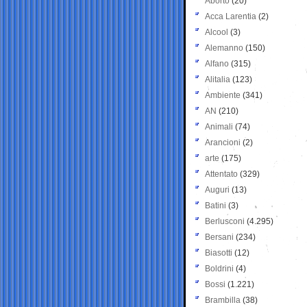
Aborto
(20)
Acca Larentia
(2)
Alcool
(3)
Alemanno
(150)
Alfano
(315)
Alitalia
(123)
Ambiente
(341)
AN
(210)
Animali
(74)
Arancioni
(2)
arte
(175)
Attentato
(329)
Auguri
(13)
Batini
(3)
Berlusconi
(4.295)
Bersani
(234)
Biasotti
(12)
Boldrini
(4)
Bossi
(1.221)
Brambilla
(38)