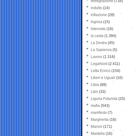
Immigrazione
(734)
indulto
(14)
inflazione
(26)
Ingroia
(15)
Interviste
(16)
la casta
(1.394)
La Destra
(45)
La Sapienza
(5)
Lavoro
(1.316)
LegaNord
(2.411)
Letta Enrico
(154)
Liberi e Uguali
(10)
Libia
(68)
Libri
(33)
Liguria Futurista
(25)
mafia
(543)
manifesto
(7)
Margherita
(16)
Maroni
(171)
Mastella
(16)