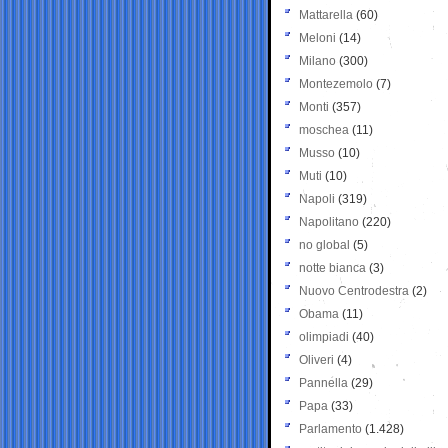
Mattarella
(60)
Meloni
(14)
Milano
(300)
Montezemolo
(7)
Monti
(357)
moschea
(11)
Musso
(10)
Muti
(10)
Napoli
(319)
Napolitano
(220)
no global
(5)
notte bianca
(3)
Nuovo Centrodestra
(2)
Obama
(11)
olimpiadi
(40)
Oliveri
(4)
Pannella
(29)
Papa
(33)
Parlamento
(1.428)