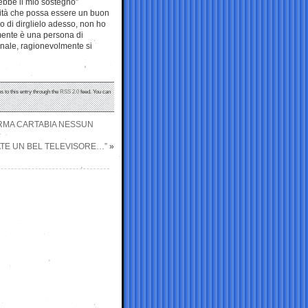
rebbe il mio sostegno”
lità che possa essere un buon
o di dirglielo adesso, non ho
amente è una persona di
rinale, ragionevolmente si
s to this entry through the
RSS 2.0
feed. You can
ORMA CARTABIA NESSUN
ATE UN BEL TELEVISORE…”
»