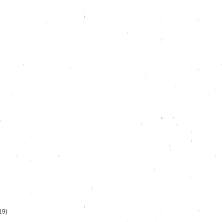
)
19)