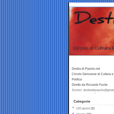
Destra di Popolo.net
Circolo Genovese di Cultura e
Politica
Diretto da Riccardo Fucile
Scrivici: destradipopolo@gma
Categorie
100 giorni
(5)