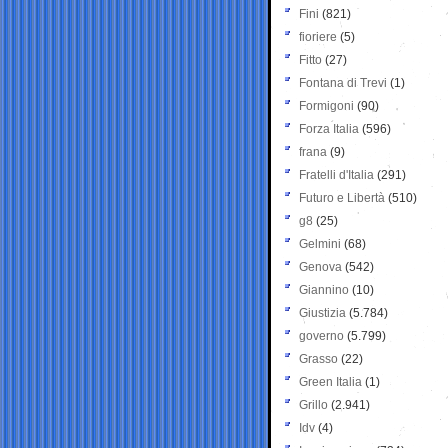
Fini
(821)
fioriere
(5)
Fitto
(27)
Fontana di Trevi
(1)
Formigoni
(90)
Forza Italia
(596)
frana
(9)
Fratelli d'Italia
(291)
Futuro e Libertà
(510)
g8
(25)
Gelmini
(68)
Genova
(542)
Giannino
(10)
Giustizia
(5.784)
governo
(5.799)
Grasso
(22)
Green Italia
(1)
Grillo
(2.941)
Idv
(4)