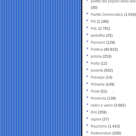
partito del popolo della libe
(30)
Partito Democratico
(1.034)
PD
(1.188)
PdL
(2.781)
pedofilia
(25)
Pensioni
(129)
Politica
(40.833)
polizia
(253)
Porto
(12)
povertà
(502)
Presepe
(14)
Primarie
(149)
Prodi
(52)
Provincia
(139)
radici e valori
(3.682)
RAI
(359)
rapine
(37)
Razzismo
(1.410)
Referendum
(200)