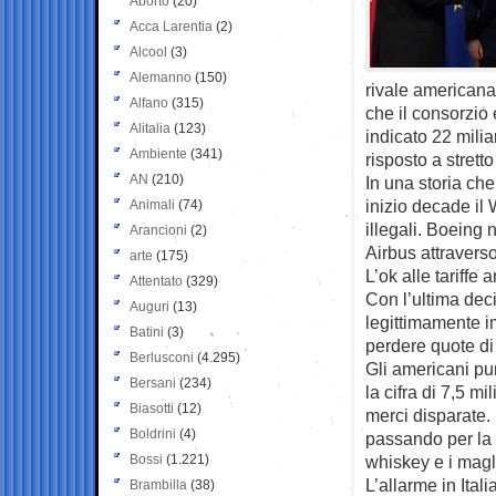
Aborto
(20)
Acca Larentia
(2)
Alcool
(3)
Alemanno
(150)
rivale americana.
Alfano
(315)
che il consorzio
Alitalia
(123)
indicato 22 miliar
Ambiente
(341)
risposto a stretto
AN
(210)
In una storia ch
inizio decade il
Animali
(74)
illegali. Boeing n
Arancioni
(2)
Airbus attraverso
arte
(175)
L’ok alle tariffe
Attentato
(329)
Con l’ultima deci
Auguri
(13)
legittimamente i
Batini
(3)
perdere quote di 
Berlusconi
(4.295)
Gli americani pun
Bersani
(234)
la cifra di 7,5 m
Biasotti
(12)
merci disparate. 
Boldrini
(4)
passando per la 
Bossi
(1.221)
whiskey e i magl
L’allarme in Itali
Brambilla
(38)