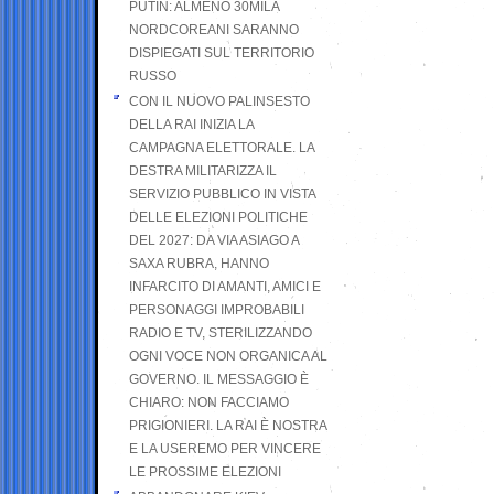
PUTIN: ALMENO 30MILA
NORDCOREANI SARANNO
DISPIEGATI SUL TERRITORIO
RUSSO
CON IL NUOVO PALINSESTO
DELLA RAI INIZIA LA
CAMPAGNA ELETTORALE. LA
DESTRA MILITARIZZA IL
SERVIZIO PUBBLICO IN VISTA
DELLE ELEZIONI POLITICHE
DEL 2027: DA VIA ASIAGO A
SAXA RUBRA, HANNO
INFARCITO DI AMANTI, AMICI E
PERSONAGGI IMPROBABILI
RADIO E TV, STERILIZZANDO
OGNI VOCE NON ORGANICA AL
GOVERNO. IL MESSAGGIO È
CHIARO: NON FACCIAMO
PRIGIONIERI. LA RAI È NOSTRA
E LA USEREMO PER VINCERE
LE PROSSIME ELEZIONI