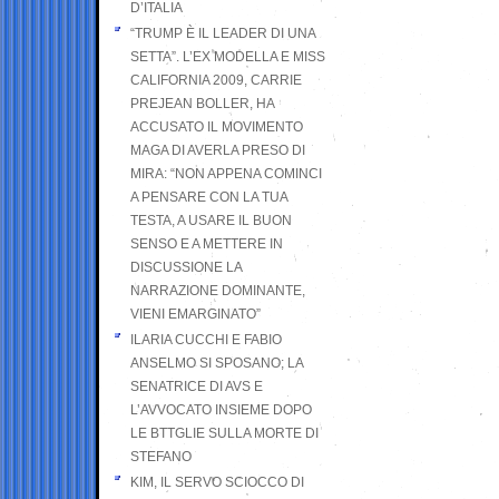
D’ITALIA
“TRUMP È IL LEADER DI UNA
SETTA”. L’EX MODELLA E MISS
CALIFORNIA 2009, CARRIE
PREJEAN BOLLER, HA
ACCUSATO IL MOVIMENTO
MAGA DI AVERLA PRESO DI
MIRA: “NON APPENA COMINCI
A PENSARE CON LA TUA
TESTA, A USARE IL BUON
SENSO E A METTERE IN
DISCUSSIONE LA
NARRAZIONE DOMINANTE,
VIENI EMARGINATO”
ILARIA CUCCHI E FABIO
ANSELMO SI SPOSANO; LA
SENATRICE DI AVS E
L’AVVOCATO INSIEME DOPO
LE BTTGLIE SULLA MORTE DI
STEFANO
KIM, IL SERVO SCIOCCO DI