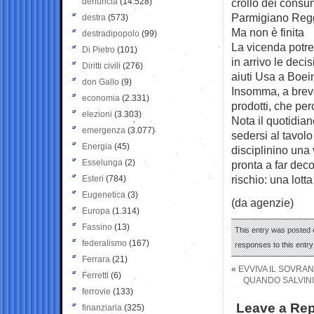
denuncia
(14.528)
crollo dei consu
Parmigiano Reg
destra
(573)
Ma non è finita
destradipopolo
(99)
La vicenda potre
Di Pietro
(101)
in arrivo le deci
Diritti civili
(276)
aiuti Usa a Boei
don Gallo
(9)
Insomma, a breve 
economia
(2.331)
prodotti, che per
elezioni
(3.303)
Nota il quotidia
emergenza
(3.077)
sedersi al tavolo
Energia
(45)
disciplinino una 
Esselunga
(2)
pronta a far deco
rischio: una lot
Esteri
(784)
Eugenetica
(3)
(da agenzie)
Europa
(1.314)
Fassino
(13)
This entry was posted 
federalismo
(167)
responses to this entr
Ferrara
(21)
«
EVVIVA IL SOVRAN
Ferretti
(6)
QUANDO SALVINI 
ferrovie
(133)
Leave a Rep
finanziaria
(325)