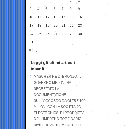
1
2
3
4
5
6
7
8
9
10
11
12
13
14
15
16
17
18
19
20
21
22
23
24
25
26
27
28
29
30
31
« Lug
Leggi gli ultimi articoli
inseriti
MASCHERINE DI BRONZO, IL
GOVERNO MELONI HA
SECRETATO LA
DOCUMENTAZIONE
SULL’ACCORDO DA OLTRE 100
MILIONI CON LA SOCIETÀ JC
ELECTRONICS, DI PROPRIETÀ
DELL’IMPRENDITORE DARIO
BIANCHI, VICINO A FRATELLI