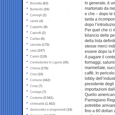
In generale, è u
Brunetta
(83)
martoriato da mo
Burlando
(26)
e che – dopo le t
Camogli
(2)
tarda a ricompors
canile
(4)
dopo l’introduzio
Cappello
(8)
Per quel che ci r
Caprotti
(2)
bilancio delle per
Caritas
(6)
della lista defin
carovita
(170)
stesse merci indi
casa
(247)
essere dopo la Fr
A pagare il conto
Casini
(119)
formaggi, salumi,
Centrodestra in Liguria
(35)
marmellate, succh
Chiesa
(276)
caffè. In pericol
Cina
(10)
lobby dell’indus
Comune
(342)
presidente degli
Coop
(7)
importazioni dal
Cossiga
(7)
Quello americano
Costume
(5.581)
Parmigiano Reggi
criminalità
(1.402)
potrebbe arrivare
democratici e progressisti
(19)
fino a 60 dollar