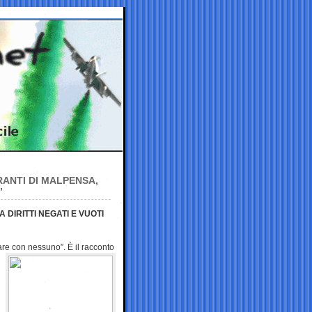
ANTI DI MALPENSA,
”
 DIRITTI NEGATI E VUOTI
are con nessuno”. È il
racconto