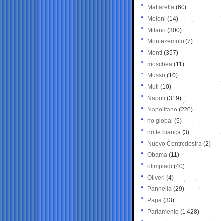
Mattarella
(60)
Meloni
(14)
Milano
(300)
Montezemolo
(7)
Monti
(357)
moschea
(11)
Musso
(10)
Muti
(10)
Napoli
(319)
Napolitano
(220)
no global
(5)
notte bianca
(3)
Nuovo Centrodestra
(2)
Obama
(11)
olimpiadi
(40)
Oliveri
(4)
Pannella
(29)
Papa
(33)
Parlamento
(1.428)