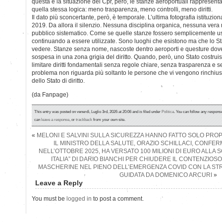
questa è la situazione dei Cpr, però, le stanze aeroportuali rappresenta
quella stessa logica: meno trasparenza, meno controlli, meno diritti.
Il dato più sconcertante, però, è temporale. L’ultima fotografia istituziona
2019. Da allora il silenzio. Nessuna disciplina organica, nessuna vera
pubblico sistematico. Come se quelle stanze fossero semplicemente usci
continuando a essere utilizzate. Sono luoghi che esistono ma che lo S
vedere. Stanze senza nome, nascoste dentro aeroporti e questure dove
sospesa in una zona grigia del diritto. Quando, però, uno Stato costruis
limitare diritti fondamentali senza regole chiare, senza trasparenza e se
problema non riguarda più soltanto le persone che vi vengono rinchius
dello Stato di diritto.
(da Fanpage)
This entry was posted on venerdì, Luglio 3rd, 2026 at 20:06 and is filed under
Politica
. You can follow any response
can
leave a response
, or
trackback
from your own site.
«
MELONI E SALVINI SULLA SICUREZZA HANNO FATTO SOLO PR
IL MINISTRO DELLA SALUTE, ORAZIO SCHILLACI, CONFER
NELL’OTTOBRE 2025, HA VERSATO 100 MILIONI DI EURO ALLA 
ITALIA” DI DARIO BIANCHI PER CHIUDERE IL CONTENZIOS
MASCHERINE NEL PIENO DELL’EMERGENZA COVID CON LA S
GUIDATA DA DOMENICO ARCURI
»
Leave a Reply
You must be
logged in
to post a comment.