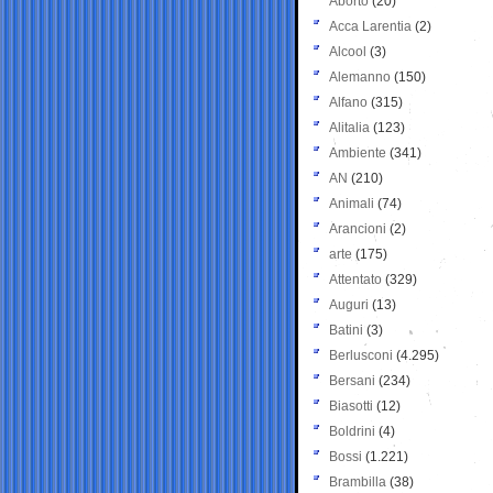
Aborto
(20)
Acca Larentia
(2)
Alcool
(3)
Alemanno
(150)
Alfano
(315)
Alitalia
(123)
Ambiente
(341)
AN
(210)
Animali
(74)
Arancioni
(2)
arte
(175)
Attentato
(329)
Auguri
(13)
Batini
(3)
Berlusconi
(4.295)
Bersani
(234)
Biasotti
(12)
Boldrini
(4)
Bossi
(1.221)
Brambilla
(38)