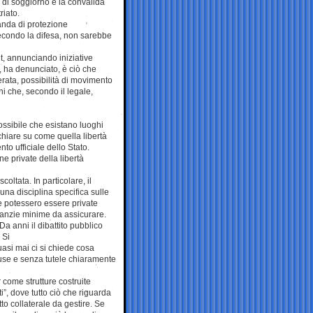
 di soggiorno e la convalida
riato.
anda di protezione
econdo la difesa, non sarebbe
it, annunciando iniziative
, ha denunciato, è ciò che
erata, possibilità di movimento
ni che, secondo il legale,
sibile che esistano luoghi
chiare su come quella libertà
o ufficiale dello Stato.
ne private della libertà
ltata. In particolare, il
una disciplina specifica sulle
ne potessero essere private
aranzie minime da assicurare.
a anni il dibattito pubblico
 Si
quasi mai ci si chiede cosa
iuse e senza tutele chiaramente
come strutture costruite
”, dove tutto ciò che riguarda
to collaterale da gestire. Se