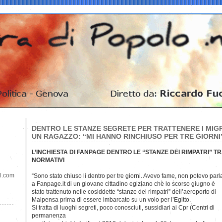
DENTRO LE STANZE SEGRETE PER TRATTENERE I MIGR
UN RAGAZZO: “MI HANNO RINCHIUSO PER TRE GIORNI
L’INCHIESTA DI FANPAGE DENTRO LE “STANZE DEI RIMPATRI” TRA
NORMATIVI
il.com
“Sono stato chiuso lì dentro per tre giorni. Avevo fame, non potevo parl
a Fanpage.it di un giovane cittadino egiziano che lo scorso giugno è
stato trattenuto nelle cosiddette “stanze dei rimpatri” dell’aeroporto di
Malpensa prima di essere imbarcato su un volo per l’Egitto.
Si tratta di luoghi segreti, poco conosciuti, sussidiari ai Cpr (Centri di
permanenza