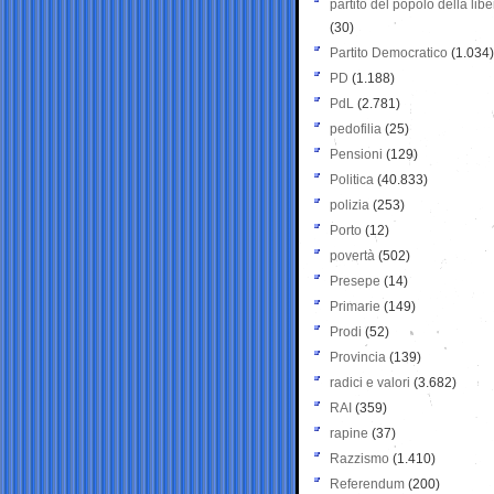
partito del popolo della libe
(30)
Partito Democratico
(1.034)
PD
(1.188)
PdL
(2.781)
pedofilia
(25)
Pensioni
(129)
Politica
(40.833)
polizia
(253)
Porto
(12)
povertà
(502)
Presepe
(14)
Primarie
(149)
Prodi
(52)
Provincia
(139)
radici e valori
(3.682)
RAI
(359)
rapine
(37)
Razzismo
(1.410)
Referendum
(200)