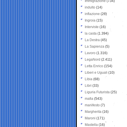
Immigrazione
(734)
indulto
(14)
inflazione
(26)
Ingroia
(15)
Interviste
(16)
la casta
(1.394)
La Destra
(45)
La Sapienza
(5)
Lavoro
(1.316)
LegaNord
(2.411)
Letta Enrico
(154)
Liberi e Uguali
(10)
Libia
(68)
Libri
(33)
Liguria Futurista
(25)
mafia
(543)
manifesto
(7)
Margherita
(16)
Maroni
(171)
Mastella
(16)