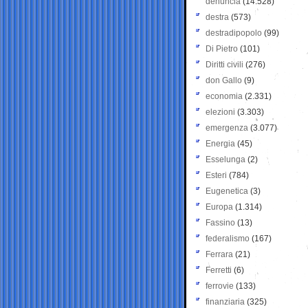
denuncia
(14.528)
destra
(573)
destradipopolo
(99)
Di Pietro
(101)
Diritti civili
(276)
don Gallo
(9)
economia
(2.331)
elezioni
(3.303)
emergenza
(3.077)
Energia
(45)
Esselunga
(2)
Esteri
(784)
Eugenetica
(3)
Europa
(1.314)
Fassino
(13)
federalismo
(167)
Ferrara
(21)
Ferretti
(6)
ferrovie
(133)
finanziaria
(325)