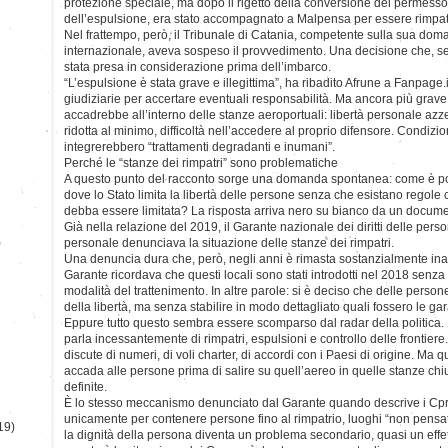
protezione speciale, ma dopo il rigetto della conversione del permesso
dell’espulsione, era stato accompagnato a Malpensa per essere rimpat
Nel frattempo, però, il Tribunale di Catania, competente sulla sua dom
internazionale, aveva sospeso il provvedimento. Una decisione che, s
stata presa in considerazione prima dell’imbarco.
“L’espulsione è stata grave e illegittima”, ha ribadito Afrune a Fanpage.
giudiziarie per accertare eventuali responsabilità. Ma ancora più grave
accadrebbe all’interno delle stanze aeroportuali: libertà personale azz
ridotta al minimo, difficoltà nell’accedere al proprio difensore. Condizio
integrerebbero “trattamenti degradanti e inumani”.
Perché le “stanze dei rimpatri” sono problematiche
A questo punto del racconto sorge una domanda spontanea: come è pos
dove lo Stato limita la libertà delle persone senza che esistano regole 
debba essere limitata? La risposta arriva nero su bianco da un document
Già nella relazione del 2019, il Garante nazionale dei diritti delle perso
)
personale denunciava la situazione delle stanze dei rimpatri.
Una denuncia dura che, però, negli anni è rimasta sostanzialmente inasco
Garante ricordava che questi locali sono stati introdotti nel 2018 senza 
modalità del trattenimento. In altre parole: si è deciso che delle perso
della libertà, ma senza stabilire in modo dettagliato quali fossero le g
Eppure tutto questo sembra essere scomparso dal radar della politica. D
parla incessantemente di rimpatri, espulsioni e controllo delle frontiere.
discute di numeri, di voli charter, di accordi con i Paesi di origine. Ma 
accada alle persone prima di salire su quell’aereo in quelle stanze ch
definite.
È lo stesso meccanismo denunciato dal Garante quando descrive i Cpr 
unicamente per contenere persone fino al rimpatrio, luoghi “non pensati
19)
la dignità della persona diventa un problema secondario, quasi un effet