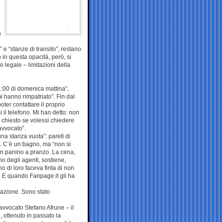
a
” e “stanze di transito”, restano
 in questa opacità, però, si
legale – limitazioni della
11:00 di domenica mattina”,
 hanno rimpatriato”. Fin dal
oter contattare il proprio
 il telefono. Mi han detto: non
chiesto se volessi chiedere
 avvocato”.
na stanza vuota”: pareti di
o. C’è un bagno, ma “non si
un panino a pranzo. La cena,
no degli agenti, sostiene,
Uno di loro faceva finta di non
”. E quando Fanpage.it gli ha
gazione. Sono stato
l’avvocato Stefano Afrune – il
i, ottenuto in passato la