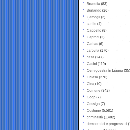
Brunetta
(83)
Burlando
(26)
Camogli
(2)
canile
(4)
Cappello
(8)
Caprotti
(2)
Caritas
(6)
carovita
(170)
casa
(247)
Casini
(119)
Centrodestra in Liguria
(35
Chiesa
(276)
Cina
(10)
Comune
(342)
Coop
(7)
Cossiga
(7)
Costume
(5.581)
criminalità
(1.402)
democratici e progressisti
(