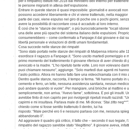
per il rimpatrio) istituiti nel 2018 dal ministero dell’Interno per trattenere
le persone migranti in attesa dell’espulsione.
Entrare in queste stanze è quasi impossibile: giornalisti e avvocati non
possono accedervi liberamente e chi vi viene trattenuto, nella maggior
parte dei casi, viene espulso nel giro di poche ore o pochi giorni, senz
avere la possibilità di raccontare cosa è accaduto al loro interno.
È così che le “stanze dei rimpatri”, o più burocraticamente “locali idonei
una delle aree più opache del sistema italiano delle espulsioni. Proprio
consumerebbero – come confermato a Fanpage.it dal giovane e dal suo 
libertà personale e violazioni di diritti umani fondamentali.
Cosa succede nelle stanze dei rimpatri
“Sono stato portato nelle stanze dei rimpatri di Malpensa intorno alle 
esordisce il ragazzo a Fanpage.it. “Sono uscito martedì pomeriggio e mi
primo momento del trattenimento il giovane riferisce di aver chiesto di p
avvocato e la madre. “L’ho ripetuto tante volte. Loro non volevano darmi
puoi chiamare nessuno”, aggiunge. “Solo martedì due agenti mi hanno 
l’asilo politico. Allora mi hanno fatto fare una videochiamata con il mio
Dentro quelle stanze, racconta, il tempo si ferma. “Mi hanno portato in u
cemento e ferro, un letto, nessuna assistenza sanitaria, nessun medic
può andare quando si vuole”. Per mangiare, una brioche al mattino e 
semplicemente, non arriva. “Avevo fame”, sottolinea. E poi gli insulti. U
avrebbe finto di non capirlo per poi rivolgergli ripetuti insulti razzisti: “
capirmi e mi insultava. Parlava male di me. Mi diceva: ‘Stai zitto neg**'
chiesto come si fosse sentito trattenuto lì dentro, lui ha
risposto: “Male perché ero lì e nessuno parlava con me, nessuna spie
abbandonato lì”.
Ad aggravare il quadro già critico, il fatto che – secondo il suo legale, 
rimpatrio del ragazzo sarebbe stato “illegittimo”. Il giovane aveva, infatt