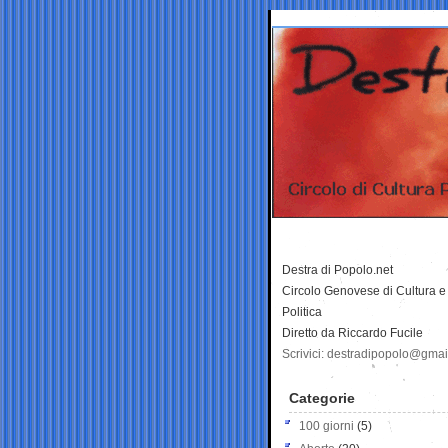
Destra di Popolo.net
Circolo Genovese di Cultura e
Politica
Diretto da Riccardo Fucile
Scrivici: destradipopolo@gma
Categorie
100 giorni
(5)