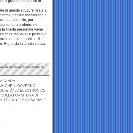
no il gradino più basso di
le di queste strutture risale al
 riforma, nessun monitoraggio
te dal dibattito, pur
tato sembra preferire non
 la libertà personale viene
ce spazi nei quali è possibile
nza controllo pubblico, il
e. Riguarda la tenuta stessa
s to this entry through the
RSS 2.0
feed. You
OPAGANDA
MA CHE IL GOVERNO,
SOCIETÀ “JC ELECTRONICS
O SULLA FORNITURA DI
TRUTTURA COMMISSARIALE