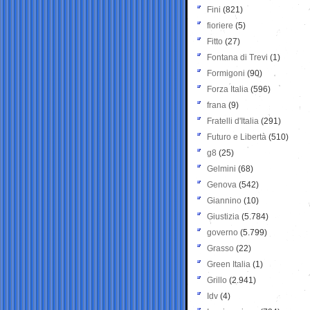
Fini
(821)
fioriere
(5)
Fitto
(27)
Fontana di Trevi
(1)
Formigoni
(90)
Forza Italia
(596)
frana
(9)
Fratelli d'Italia
(291)
Futuro e Libertà
(510)
g8
(25)
Gelmini
(68)
Genova
(542)
Giannino
(10)
Giustizia
(5.784)
governo
(5.799)
Grasso
(22)
Green Italia
(1)
Grillo
(2.941)
Idv
(4)