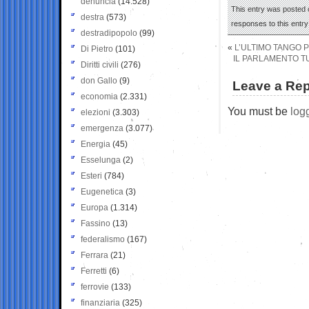
denuncia
(14.528)
This entry was posted 
destra
(573)
responses to this entr
destradipopolo
(99)
«
L’ULTIMO TANGO P
Di Pietro
(101)
IL PARLAMENTO TU
Diritti civili
(276)
don Gallo
(9)
Leave a Rep
economia
(2.331)
You must be
log
elezioni
(3.303)
emergenza
(3.077)
Energia
(45)
Esselunga
(2)
Esteri
(784)
Eugenetica
(3)
Europa
(1.314)
Fassino
(13)
federalismo
(167)
Ferrara
(21)
Ferretti
(6)
ferrovie
(133)
finanziaria
(325)