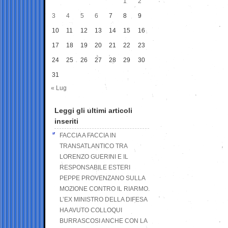
1
2
3
4
5
6
7
8
9
10
11
12
13
14
15
16
17
18
19
20
21
22
23
24
25
26
27
28
29
30
31
« Lug
Leggi gli ultimi articoli
inseriti
FACCIA A FACCIA IN
TRANSATLANTICO TRA
LORENZO GUERINI E IL
RESPONSABILE ESTERI
PEPPE PROVENZANO SULLA
MOZIONE CONTRO IL RIARMO.
L’EX MINISTRO DELLA DIFESA
HA AVUTO COLLOQUI
BURRASCOSI ANCHE CON LA