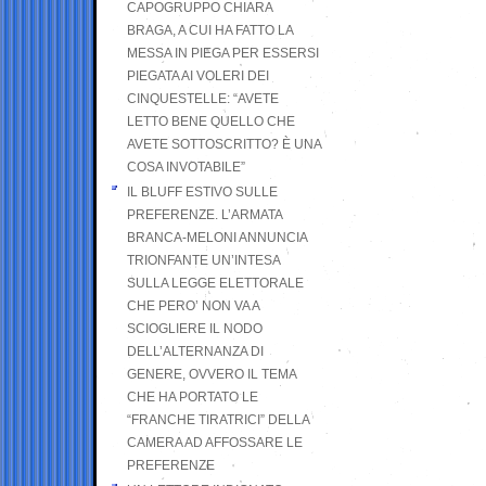
CAPOGRUPPO CHIARA
BRAGA, A CUI HA FATTO LA
MESSA IN PIEGA PER ESSERSI
PIEGATA AI VOLERI DEI
CINQUESTELLE: “AVETE
LETTO BENE QUELLO CHE
AVETE SOTTOSCRITTO? È UNA
COSA INVOTABILE”
IL BLUFF ESTIVO SULLE
PREFERENZE. L’ARMATA
BRANCA-MELONI ANNUNCIA
TRIONFANTE UN’INTESA
SULLA LEGGE ELETTORALE
CHE PERO’ NON VA A
SCIOGLIERE IL NODO
DELL’ALTERNANZA DI
GENERE, OVVERO IL TEMA
CHE HA PORTATO LE
“FRANCHE TIRATRICI” DELLA
CAMERA AD AFFOSSARE LE
PREFERENZE