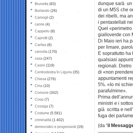
dunque sarà un o
Brunetta
(83)
di un M5S che or
Burlando
(26)
dei ribelli, ma 
Camogli
(2)
i pentastellati ne
canile
(4)
Quel «perimetro 
Cappello
(8)
gialloverde con M
Caprotti
(2)
Di Maio ieri ha p
Caritas
(6)
per limare, paro
carovita
(170)
E soprattutto ha
casa
(247)
qualsiasi appunta
regionali. Dietro
Casini
(119)
di «non prendere
Centrodestra in Liguria
(35)
appuntamenti reg
Chiesa
(276)
5%. «Io mi schier
Cina
(10)
parafulmine».
Comune
(342)
Prima dell’annun
Coop
(7)
ministri e i sot
Cossiga
(7)
già scritta e nel
Costume
(5.581)
fuga dei parlame
criminalità
(1.402)
(da “
il Messagg
democratici e progressisti
(19)