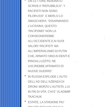
UN LETTORE INDIGNATO
SCRIVE A “REPUBBLICA”: “I
PACIFISTI NON SONO
FILORUSSI”. E MERLO LO
SMASCHERA: “DISARMANDO
L’UCRAINA, QUESTO
‘PACIFISMO’ NON LA
CONSEGNEREBBE
ALL’OCCIDENTE E AI SUOI
VALORI ‘PACIFISTI’ MA
ALL’IMPERIALISMO DI PUTIN
CHE, ARMATO SINO AI DENTI E
RINGALLUZZITO, NE
USCIREBBE AFFAMATO DI
NUOVE GUERRE”
IN RUSSIA ESPLODE L’AUTO
DELL’AD DELL’AZIENDA DI
DRONI: MORTO L’AUTISTA, LUI
IN FIN DI VITA. CHI E’ VLADIMIR
TKACHUK
ESTATE, LA STAGIONE PIU’