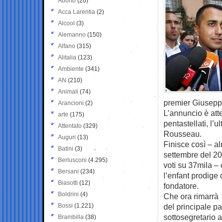
Aborto
(20)
Acca Larentia
(2)
Alcool
(3)
Alemanno
(150)
Alfano
(315)
Alitalia
(123)
Ambiente
(341)
AN
(210)
Animali
(74)
premier Giuseppe
Arancioni
(2)
L’annuncio è atte
arte
(175)
pentastellati, l’
Attentato
(329)
Rousseau.
Auguri
(13)
Finisce così – al
Batini
(3)
settembre del 20
Berlusconi
(4.295)
voti su 37mila –
Bersani
(234)
l’enfant prodige 
Biasotti
(12)
fondatore.
Boldrini
(4)
Che ora rimarrà 
Bossi
(1.221)
del principale p
sottosegretario a
Brambilla
(38)