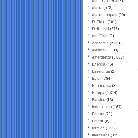
denuncia
(14.528)
destra
(573)
destradipopolo
(99)
Di Pietro
(101)
Diritti civili
(276)
don Gallo
(9)
economia
(2.331)
elezioni
(3.303)
emergenza
(3.077)
Energia
(45)
Esselunga
(2)
Esteri
(784)
Eugenetica
(3)
Europa
(1.314)
Fassino
(13)
federalismo
(167)
Ferrara
(21)
Ferretti
(6)
ferrovie
(133)
finanziaria
(325)