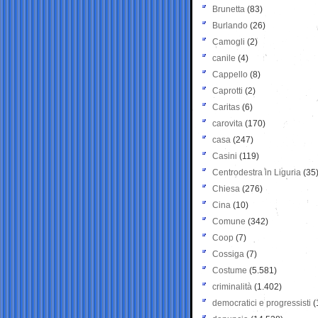
Brunetta
(83)
Burlando
(26)
Camogli
(2)
canile
(4)
Cappello
(8)
Caprotti
(2)
Caritas
(6)
carovita
(170)
casa
(247)
Casini
(119)
Centrodestra in Liguria
(35
Chiesa
(276)
Cina
(10)
Comune
(342)
Coop
(7)
Cossiga
(7)
Costume
(5.581)
criminalità
(1.402)
democratici e progressisti
(