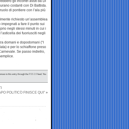
ebbero gli incontri avuti da Di
urano costanti con Di Battista.
ruolo di pontiere con l’ala più
almente richiesto un’assemblea
 impegnati a fare il punto sui
rio negli stessi minuti in cui i
asticella dei fuoriusciti negli
o tra domani e dopodomani (“I
lata) e per lo schiaffone preso
 Carnevale. Se passo indietro,
 semplice.
onses to this entry through the
RSS 2.0
feed. You
I
CAPO POLITICO FINISCE QUI”
»