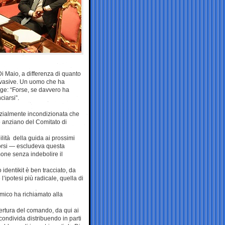
 Di Maio, a differenza di quanto
 evasive. Un uomo che ha
nge: “Forse, se davvero ha
ciarsi”.
nzialmente incondizionata che
o anziano del Comitato di
lità della guida ai prossimi
scorsi — escludeva questa
mone senza indebolire il
 identikit è ben tracciato, da
ipotesi più radicale, quella di
omico ha richiamato alla
pertura del comando, da qui ai
condivida distribuendo in parti