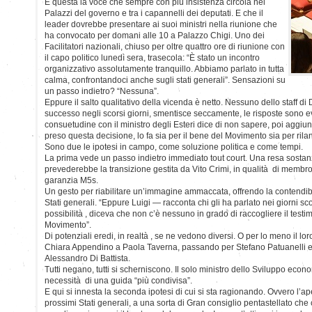
È questa la voce che sempre con più insistenza circola nei
Palazzi del governo e tra i capannelli dei deputati. E che il
leader dovrebbe presentare ai suoi ministri nella riunione che
ha convocato per domani alle 10 a Palazzo Chigi. Uno dei
Facilitatori nazionali, chiuso per oltre quattro ore di riunione con
il capo politico lunedì sera, trasecola: “È stato un incontro
organizzativo assolutamente tranquillo. Abbiamo parlato in tutta
calma, confrontandoci anche sugli stati generali”. Sensazioni su
un passo indietro? “Nessuna”.
Eppure il salto qualitativo della vicenda è netto. Nessuno dello staff di
successo negli scorsi giorni, smentisce seccamente, le risposte sono
consuetudine con il ministro degli Esteri dice di non sapere, poi aggiu
preso questa decisione, lo fa sia per il bene del Movimento sia per rilan
Sono due le ipotesi in campo, come soluzione politica e come tempi.
La prima vede un passo indietro immediato tout court. Una resa sosta
prevederebbe la transizione gestita da Vito Crimi, in qualità di membr
garanzia M5s.
Un gesto per riabilitare un’immagine ammaccata, offrendo la contendibi
Stati generali. “Eppure Luigi — racconta chi gli ha parlato nei giorni 
possibilità , diceva che non c’è nessuno in grado di raccogliere il testi
Movimento”.
Di potenziali eredi, in realtà , se ne vedono diversi. O per lo meno il loro
Chiara Appendino a Paola Taverna, passando per Stefano Patuanelli e l’
Alessandro Di Battista.
Tutti negano, tutti si scherniscono. Il solo ministro dello Sviluppo econ
necessità di una guida “più condivisa”.
E qui si innesta la seconda ipotesi di cui si sta ragionando. Ovvero l’a
prossimi Stati generali, a una sorta di Gran consiglio pentastellato che 