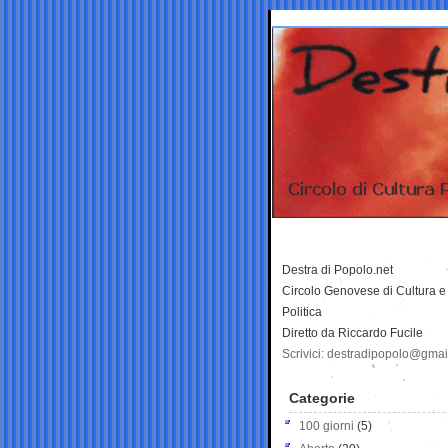
Destra di Popolo.net
Circolo Genovese di Cultura e
Politica
Diretto da Riccardo Fucile
Scrivici: destradipopolo@gma
Categorie
100 giorni
(5)