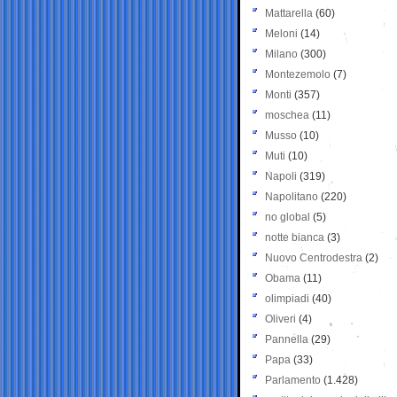
Mattarella
(60)
Meloni
(14)
Milano
(300)
Montezemolo
(7)
Monti
(357)
moschea
(11)
Musso
(10)
Muti
(10)
Napoli
(319)
Napolitano
(220)
no global
(5)
notte bianca
(3)
Nuovo Centrodestra
(2)
Obama
(11)
olimpiadi
(40)
Oliveri
(4)
Pannella
(29)
Papa
(33)
Parlamento
(1.428)