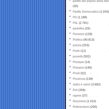
partito del popolo della libe
(30)
Partito Democratico
(1.034)
PD
(1.188)
PdL
(2.781)
pedofilia
(25)
Pensioni
(129)
Politica
(40.813)
polizia
(253)
Porto
(12)
povertà
(502)
Presepe
(14)
Primarie
(149)
Prodi
(52)
Provincia
(139)
radici e valori
(3.682)
RAI
(359)
rapine
(37)
Razzismo
(1.410)
Referendum
(200)