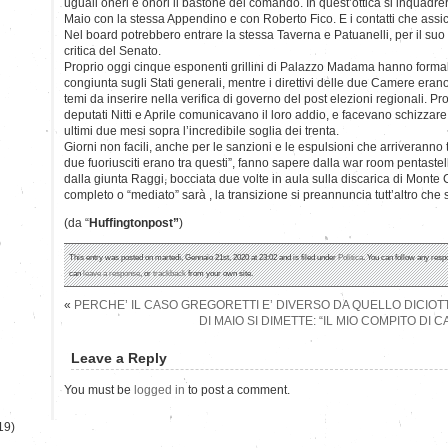
uguali oneri e onori il bastone del comando. In quest’ottica si inquadrer
Maio con la stessa Appendino e con Roberto Fico. E i contatti che assic
Nel board potrebbero entrare la stessa Taverna e Patuanelli, per il suo 
critica del Senato.
Proprio oggi cinque esponenti grillini di Palazzo Madama hanno form
congiunta sugli Stati generali, mentre i direttivi delle due Camere erano
temi da inserire nella verifica di governo del post elezioni regionali. Prop
deputati Nitti e Aprile comunicavano il loro addio, e facevano schizzare l’
ultimi due mesi sopra l’incredibile soglia dei trenta.
Giorni non facili, anche per le sanzioni e le espulsioni che arriverann
due fuoriusciti erano tra questi”, fanno sapere dalla war room pentastel
dalla giunta Raggi, bocciata due volte in aula sulla discarica di Monte
completo o “mediato” sarà , la transizione si preannuncia tutt’altro che
(da “
Huffingtonpost”
)
)
This entry was posted on martedì, Gennaio 21st, 2020 at 23:02 and is filed under
Politica
. You can follow any resp
can
leave a response
, or
trackback
from your own site.
«
PERCHE’ IL CASO GREGORETTI E’ DIVERSO DA QUELLO DICIOTT
DI MAIO SI DIMETTE: “IL MIO COMPITO DI 
Leave a Reply
You must be
logged in
to post a comment.
19)