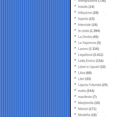
Immigrazione
(734)
indulto
(14)
inflazione
(26)
Ingroia
(15)
Interviste
(16)
la casta
(1.394)
La Destra
(45)
La Sapienza
(5)
Lavoro
(1.316)
LegaNord
(2.411)
Letta Enrico
(154)
Liberi e Uguali
(10)
Libia
(68)
Libri
(33)
Liguria Futurista
(25)
mafia
(543)
manifesto
(7)
Margherita
(16)
Maroni
(171)
Mastella
(16)