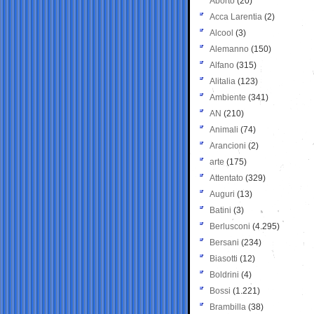
Aborto
(20)
Acca Larentia
(2)
Alcool
(3)
Alemanno
(150)
Alfano
(315)
Alitalia
(123)
Ambiente
(341)
AN
(210)
Animali
(74)
Arancioni
(2)
arte
(175)
Attentato
(329)
Auguri
(13)
Batini
(3)
Berlusconi
(4.295)
Bersani
(234)
Biasotti
(12)
Boldrini
(4)
Bossi
(1.221)
Brambilla
(38)