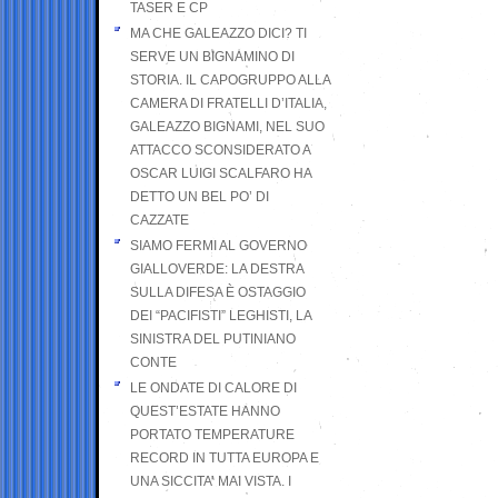
TASER E CP
MA CHE GALEAZZO DICI? TI
SERVE UN BIGNAMINO DI
STORIA. IL CAPOGRUPPO ALLA
CAMERA DI FRATELLI D’ITALIA,
GALEAZZO BIGNAMI, NEL SUO
ATTACCO SCONSIDERATO A
OSCAR LUIGI SCALFARO HA
DETTO UN BEL PO’ DI
CAZZATE
SIAMO FERMI AL GOVERNO
GIALLOVERDE: LA DESTRA
SULLA DIFESA È OSTAGGIO
DEI “PACIFISTI” LEGHISTI, LA
SINISTRA DEL PUTINIANO
CONTE
LE ONDATE DI CALORE DI
QUEST’ESTATE HANNO
PORTATO TEMPERATURE
RECORD IN TUTTA EUROPA E
UNA SICCITA’ MAI VISTA. I