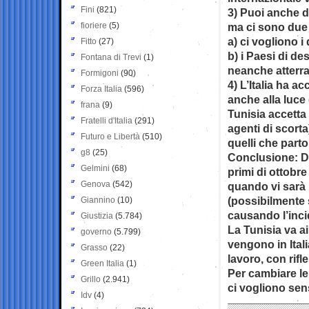
Fini
(821)
3) Puoi anche d
fioriere
(5)
ma ci sono due 
a) ci vogliono i
Fitto
(27)
b) i Paesi di de
Fontana di Trevi
(1)
neanche atterr
Formigoni
(90)
4) L’Italia ha ac
Forza Italia
(596)
anche alla luce 
frana
(9)
Tunisia accetta 
Fratelli d'Italia
(291)
agenti di scort
Futuro e Libertà
(510)
quelli che part
g8
(25)
Conclusione: Di
Gelmini
(68)
primi di ottobre
Genova
(542)
quando vi sarà
(possibilmente 
Giannino
(10)
causando l’inci
Giustizia
(5.784)
La Tunisia va a
governo
(5.799)
vengono in Itali
Grasso
(22)
lavoro, con rifl
Green Italia
(1)
Per cambiare le 
Grillo
(2.941)
ci vogliono sensi
Idv
(4)