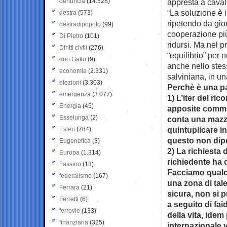
denuncia
(14.528)
appresta a caval
“La soluzione è i
destra
(573)
ripetendo da gior
destradipopolo
(99)
cooperazione più
Di Pietro
(101)
ridursi. Ma nel 
Diritti civili
(276)
“equilibrio” per
don Gallo
(9)
anche nello stes
economia
(2.331)
salviniana, in u
elezioni
(3.303)
Perchè è una p
emergenza
(3.077)
1) L’iter del ri
Energia
(45)
apposite commis
Esselunga
(2)
conta una mazza
quintuplicare i
Esteri
(784)
questo non dip
Eugenetica
(3)
2) La richiesta 
Europa
(1.314)
richiedente ha d
Fassino
(13)
Facciamo qualc
federalismo
(167)
una zona di tale
Ferrara
(21)
sicura, non si 
Ferretti
(6)
a seguito di fai
ferrovie
(133)
della vita, idem
finanziaria
(325)
internazionale v