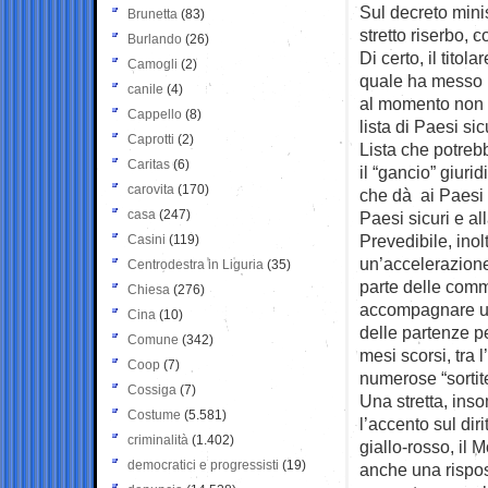
Sul decreto minis
Brunetta
(83)
stretto riserbo,
Burlando
(26)
Di certo, il tito
Camogli
(2)
quale ha messo 
canile
(4)
al momento non t
Cappello
(8)
lista di Paesi sic
Caprotti
(2)
Lista che potreb
Caritas
(6)
il “gancio” giuri
carovita
(170)
che dà ai Paesi 
casa
(247)
Paesi sicuri e al
Prevedibile, ino
Casini
(119)
un’accelerazione
Centrodestra in Liguria
(35)
parte delle commi
Chiesa
(276)
accompagnare un 
Cina
(10)
delle partenze pe
Comune
(342)
mesi scorsi, tra 
Coop
(7)
numerose “sortite
Cossiga
(7)
Una stretta, ins
Costume
(5.581)
l’accento sul dir
criminalità
(1.402)
giallo-rosso, il
democratici e progressisti
(19)
anche una rispost