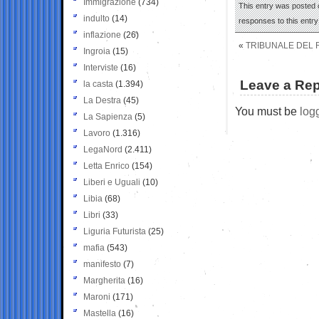
Immigrazione
(734)
This entry was posted o
indulto
(14)
responses to this entr
inflazione
(26)
«
TRIBUNALE DEL R
Ingroia
(15)
Interviste
(16)
Leave a Rep
la casta
(1.394)
La Destra
(45)
You must be
log
La Sapienza
(5)
Lavoro
(1.316)
LegaNord
(2.411)
Letta Enrico
(154)
Liberi e Uguali
(10)
Libia
(68)
Libri
(33)
Liguria Futurista
(25)
mafia
(543)
manifesto
(7)
Margherita
(16)
Maroni
(171)
Mastella
(16)