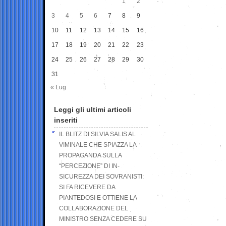
1
2
3
4
5
6
7
8
9
10
11
12
13
14
15
16
17
18
19
20
21
22
23
24
25
26
27
28
29
30
31
« Lug
Leggi gli ultimi articoli
inseriti
IL BLITZ DI SILVIA SALIS AL
VIMINALE CHE SPIAZZA LA
PROPAGANDA SULLA
“PERCEZIONE” DI IN-
SICUREZZA DEI SOVRANISTI:
SI FA RICEVERE DA
PIANTEDOSI E OTTIENE LA
COLLABORAZIONE DEL
MINISTRO SENZA CEDERE SU