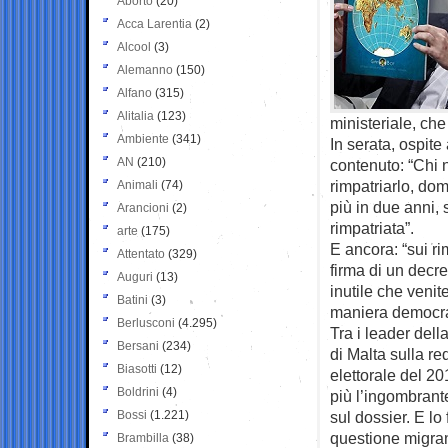
Aborto
(20)
Acca Larentia
(2)
Alcool
(3)
Alemanno
(150)
Alfano
(315)
Alitalia
(123)
ministeriale, che
Ambiente
(341)
In serata, ospite
AN
(210)
contenuto: “Chi 
rimpatriarlo, dom
Animali
(74)
più in due anni,
Arancioni
(2)
rimpatriata”.
arte
(175)
E ancora: “sui ri
Attentato
(329)
firma di un dec
Auguri
(13)
inutile che venit
Batini
(3)
maniera democra
Berlusconi
(4.295)
Tra i leader dell
Bersani
(234)
di Malta sulla re
Biasotti
(12)
elettorale del 20
Boldrini
(4)
più l’ingombrant
Bossi
(1.221)
sul dossier. E lo
questione migran
Brambilla
(38)