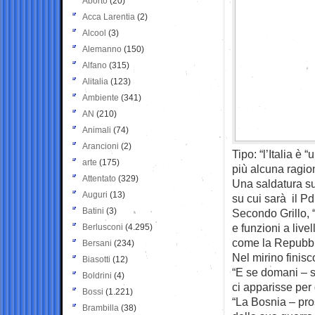
Aborto
(20)
Acca Larentia
(2)
Alcool
(3)
Alemanno
(150)
Alfano
(315)
Alitalia
(123)
Ambiente
(341)
AN
(210)
Animali
(74)
Arancioni
(2)
Tipo: “l’Italia è 
arte
(175)
più alcuna ragio
Attentato
(329)
Una saldatura su
Auguri
(13)
su cui sarà il Pd
Batini
(3)
Secondo Grillo, “
e funzioni a live
Berlusconi
(4.295)
come la Repubbli
Bersani
(234)
Nel mirino finisc
Biasotti
(12)
“E se domani – sc
Boldrini
(4)
ci apparisse per
Bossi
(1.221)
“La Bosnia – pros
Brambilla
(38)