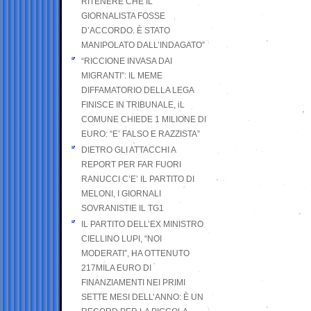
RITENERE CHE IL
GIORNALISTA FOSSE
D’ACCORDO. È STATO
MANIPOLATO DALL’INDAGATO”
“RICCIONE INVASA DAI
MIGRANTI”: IL MEME
DIFFAMATORIO DELLA LEGA
FINISCE IN TRIBUNALE, iL
COMUNE CHIEDE 1 MILIONE DI
EURO: “E’ FALSO E RAZZISTA”
DIETRO GLI ATTACCHI A
REPORT PER FAR FUORI
RANUCCI C’E’ IL PARTITO DI
MELONI, I GIORNALI
SOVRANISTIE IL TG1
IL PARTITO DELL’EX MINISTRO
CIELLINO LUPI, “NOI
MODERATI”, HA OTTENUTO
217MILA EURO DI
FINANZIAMENTI NEI PRIMI
SETTE MESI DELL’ANNO: È UN