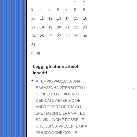
1
2
3
4
5
6
7
8
9
10
11
12
13
14
15
16
17
18
19
20
21
22
23
24
25
26
27
28
29
30
31
« Lug
Leggi gli ultimi articoli
inseriti
A TEMPIO PAUSANIA UNA
RAGAZZA HA INTERROTTO IL
CONCERTO DI DIODATO
DEDICATO A FABRIZIO DE
ANDRE’ PERCHÉ TRA GLI
SPETTATORI C’ERA MATTEO
SALVINI: “NON È POSSIBILE
CHE QUI SIA PRESENTE UNA
PERSONA CHE CON LE