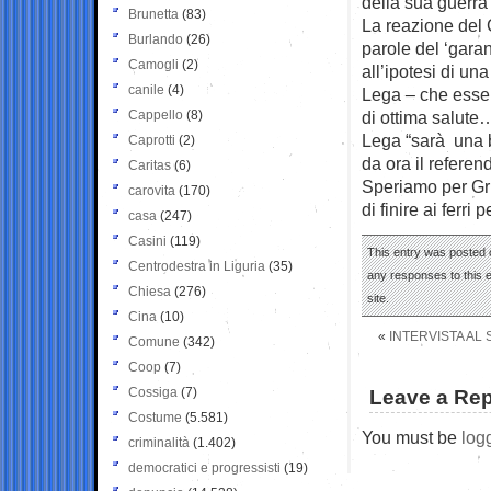
della sua guerra 
Brunetta
(83)
La reazione del 
Burlando
(26)
parole del ‘garan
Camogli
(2)
all’ipotesi di un
canile
(4)
Lega – che essen
Cappello
(8)
di ottima salute…
Lega “sarà una b
Caprotti
(2)
da ora il refere
Caritas
(6)
Speriamo per Gri
carovita
(170)
di finire ai ferri
casa
(247)
Casini
(119)
This entry was posted 
Centrodestra in Liguria
(35)
any responses to this 
Chiesa
(276)
site.
Cina
(10)
«
INTERVISTA AL 
Comune
(342)
Coop
(7)
Cossiga
(7)
Leave a Rep
Costume
(5.581)
You must be
log
criminalità
(1.402)
democratici e progressisti
(19)