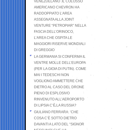
VENEZUELANO .IL COLOSSO
AMERICANO CHEVRON HA
RADDOPPIATO L’AREA
ASSEGNATA ALLA JOINT
VENTURE “PETROPIAR” NELLA
FASCIA DELL’ORINOCO,
L’AREA CHE OSPITA LE
MAGGIORI RISERVE MONDIALI
DI GREGGIO
LA GERMANIA SI CONFERMA IL
VENTRE MOLLE DELL’EUROPA
(PER LA GIOIA DI PUTIN). COME
MAI I TEDESCHI NON
VOGLIONO AMMETTERE CHE
DIETRO AL CASO DEL DRONE
PIENO DI ESPLOSIVO
RINVENUTO ALL’AEROPORTO
DI LIPSIA C’È LA RUSSIA?
GIULIANO FERRARA: ’CHE
COSA C’È SOTTO DIETRO
DAVANTI A LATO DEL “SIGNOR