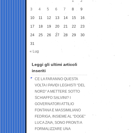
1
2
3
4
5
6
7
8
9
10
11
12
13
14
15
16
17
18
19
20
21
22
23
24
25
26
27
28
29
30
31
« Lug
Leggi gli ultimi articoli
inseriti
CE LA FARANNO QUESTA
VOLTA I PAVIDI LEGHISTI “DEL
NORD” A METTERE SOTTO
SCHIAFFO SALVINI? I
GOVERNATORI ATTILIO
FONTANA E MASSIMILIANO
FEDRIGA, INSIEME AL “DOGE”
LUCA ZAIA, SONO PRONTI A
FORMALIZZARE UNA