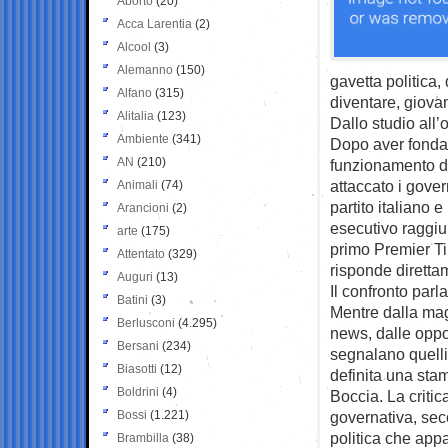
Aborto
(20)
Acca Larentia
(2)
Alcool
(3)
Alemanno
(150)
gavetta politica,
Alfano
(315)
diventare, giova
Alitalia
(123)
Dallo studio all
Ambiente
(341)
Dopo aver fondato
AN
(210)
funzionamento de
attaccato i gover
Animali
(74)
partito italiano 
Arancioni
(2)
esecutivo raggiung
arte
(175)
primo Premier Ti
Attentato
(329)
risponde diretta
Auguri
(13)
Il confronto parl
Batini
(3)
Mentre dalla mag
Berlusconi
(4.295)
news, dalle opposi
Bersani
(234)
segnalano quelli
Biasotti
(12)
definita una sta
Boldrini
(4)
Boccia. La critic
Bossi
(1.221)
governativa, seco
politica che appa
Brambilla
(38)