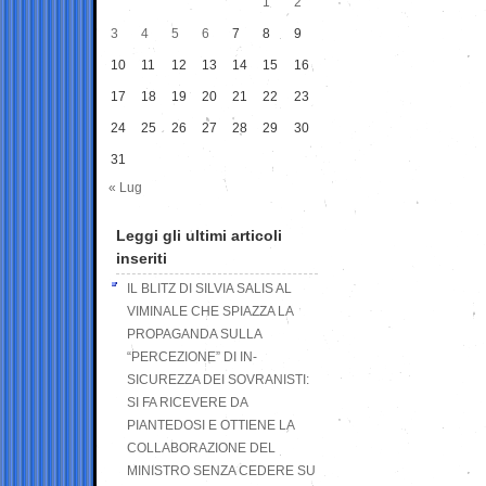
1
2
3
4
5
6
7
8
9
10
11
12
13
14
15
16
17
18
19
20
21
22
23
24
25
26
27
28
29
30
31
« Lug
Leggi gli ultimi articoli
inseriti
IL BLITZ DI SILVIA SALIS AL
VIMINALE CHE SPIAZZA LA
PROPAGANDA SULLA
“PERCEZIONE” DI IN-
SICUREZZA DEI SOVRANISTI:
SI FA RICEVERE DA
PIANTEDOSI E OTTIENE LA
COLLABORAZIONE DEL
MINISTRO SENZA CEDERE SU