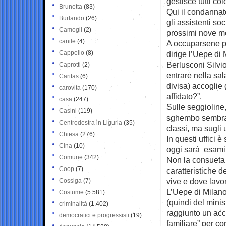
gestisce tutti co
Brunetta
(83)
Qui il condannat
Burlando
(26)
gli assistenti soc
Camogli
(2)
prossimi nove m
canile
(4)
A occuparsene p
Cappello
(8)
dirige l’Uepe di 
Berlusconi Silvi
Caprotti
(2)
entrare nella sal
Caritas
(6)
divisa) accoglie 
carovita
(170)
affidato?”.
casa
(247)
Sulle seggioline, 
Casini
(119)
sghembo sembra 
Centrodestra in Liguria
(35)
classi, ma sugli u
Chiesa
(276)
In questi uffici 
Cina
(10)
oggi sarà esamin
Comune
(342)
Non la consueta “
Coop
(7)
caratteristiche 
vive e dove lavo
Cossiga
(7)
L’Uepe di Milano
Costume
(5.581)
(quindi del minis
criminalità
(1.402)
raggiunto un acc
democratici e progressisti
(19)
familiare” per c