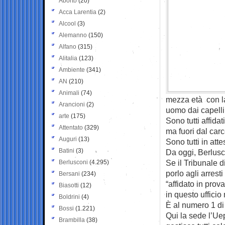
Aborto
(20)
Acca Larentia
(2)
Alcool
(3)
Alemanno
(150)
Alfano
(315)
Alitalia
(123)
Ambiente
(341)
AN
(210)
Animali
(74)
mezza età con la
Arancioni
(2)
uomo dai capelli 
arte
(175)
Sono tutti affida
Attentato
(329)
ma fuori dal carc
Auguri
(13)
Sono tutti in att
Batini
(3)
Da oggi, Berlusco
Se il Tribunale d
Berlusconi
(4.295)
porlo agli arrest
Bersani
(234)
“affidato in prov
Biasotti
(12)
in questo ufficio
Boldrini
(4)
È al numero 1 di
Bossi
(1.221)
Qui la sede l’Ue
Brambilla
(38)