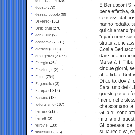
denuncia
(14.528)
E Berlusconi Silv
destra
(573)
pena effettiva, 
destradipopolo
(99)
concessi dal nos
Di Pietro
(101)
hanno redatto, su
Diritti civili
(276)
qui chiamano “pro
don Gallo
(9)
“riparazione soc
economia
(2.331)
struttura che ass
Così a Berluscon
elezioni
(3.303)
dare una mano in
emergenza
(3.077)
Ma sarà il Tribun
Energia
(45)
cinque giorni, s
Esselunga
(2)
all’affidato Berl
Esteri
(784)
Di certo, dovrà p
Eugenetica
(3)
Sarà uno dei 4.1
Europa
(1.314)
questi, poco più
Fassino
(13)
meno nelle stess
federalismo
(167)
che scontano la 
Ferrara
(21)
Gli altri, sono af
migliaio di quest
Ferretti
(6)
Gli operatori del
ferrovie
(133)
sulla recidiva, s
finanziaria
(325)