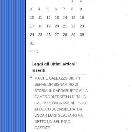
1
2
3
4
5
6
7
8
9
10
11
12
13
14
15
16
17
18
19
20
21
22
23
24
25
26
27
28
29
30
31
« Lug
Leggi gli ultimi articoli
inseriti
MA CHE GALEAZZO DICI? TI
SERVE UN BIGNAMINO DI
STORIA. IL CAPOGRUPPO ALLA
CAMERA DI FRATELLI D’ITALIA,
GALEAZZO BIGNAMI, NEL SUO
ATTACCO SCONSIDERATO A
OSCAR LUIGI SCALFARO HA
DETTO UN BEL PO’ DI
CAZZATE