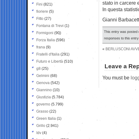
stato in carcere 
Fini
(821)
In questa statist
fioriere
(5)
Fitto
(27)
Gianni Barbacet
Fontana di Trevi
(1)
This entry was posted o
Formigoni
(90)
responses to this entr
Forza Italia
(596)
frana
(9)
«
BERLUSCONI AVVER
Fratelli d'Italia
(291)
Futuro e Libertà
(510)
Leave a Rep
g8
(25)
Gelmini
(68)
You must be
log
Genova
(542)
Giannino
(10)
Giustizia
(5.784)
governo
(5.799)
Grasso
(22)
Green Italia
(1)
Grillo
(2.941)
Idv
(4)