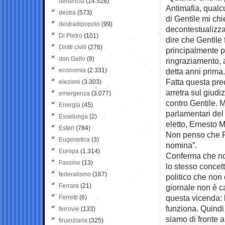
denuncia
(14.528)
Antimafia, qualc
destra
(573)
di Gentile mi chi
destradipopolo
(99)
decontestualizzat
Di Pietro
(101)
dire che Gentile
Diritti civili
(276)
principalmente pe
don Gallo
(9)
ringraziamento, 
economia
(2.331)
detta anni prima
Fatta questa pre
elezioni
(3.303)
arretra sul giudi
emergenza
(3.077)
contro Gentile. 
Energia
(45)
parlamentari del
Esselunga
(2)
eletto, Ernesto 
Esteri
(784)
Non penso che Re
Eugenetica
(3)
nomina”.
Europa
(1.314)
Conferma che no
Fassino
(13)
lo stesso concet
federalismo
(167)
politico che non 
Ferrara
(21)
giornale non è ca
questa vicenda: l
Ferretti
(6)
funziona. Quindi
ferrovie
(133)
siamo di fronte 
finanziaria
(325)