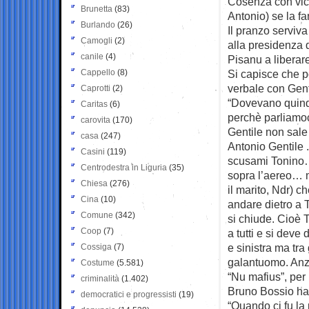
Cosenza con vice
Brunetta
(83)
Antonio) se la fa
Burlando
(26)
Il pranzo serviv
Camogli
(2)
alla presidenza
canile
(4)
Pisanu a liberare
Cappello
(8)
Si capisce che p
verbale con Gent
Caprotti
(2)
“Dovevano quindi
Caritas
(6)
perchè parliamoc
carovita
(170)
Gentile non sale
casa
(247)
Antonio Gentile .
Casini
(119)
scusami Tonino… 
Centrodestra in Liguria
(35)
sopra l’aereo… m
Chiesa
(276)
il marito, Ndr) 
Cina
(10)
andare dietro a 
Comune
(342)
si chiude. Cioè 
Coop
(7)
a tutti e si deve
e sinistra ma tr
Cossiga
(7)
galantuomo. Anzi
Costume
(5.581)
“Nu mafius”, per 
criminalità
(1.402)
Bruno Bossio ha 
democratici e progressisti
(19)
“Quando ci fu l