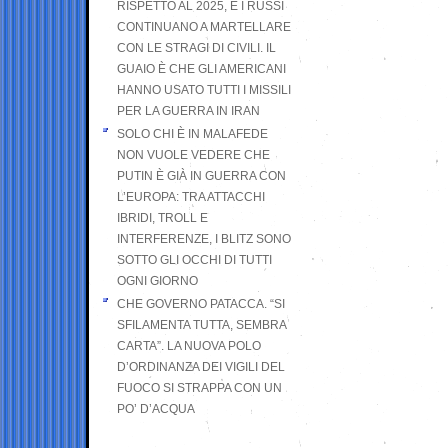
RISPETTO AL 2025, E I RUSSI
CONTINUANO A MARTELLARE
CON LE STRAGI DI CIVILI. IL
GUAIO È CHE GLI AMERICANI
HANNO USATO TUTTI I MISSILI
PER LA GUERRA IN IRAN
SOLO CHI È IN MALAFEDE
NON VUOLE VEDERE CHE
PUTIN È GIÀ IN GUERRA CON
L’EUROPA: TRA ATTACCHI
IBRIDI, TROLL E
INTERFERENZE, I BLITZ SONO
SOTTO GLI OCCHI DI TUTTI
OGNI GIORNO
CHE GOVERNO PATACCA. “SI
SFILAMENTA TUTTA, SEMBRA
CARTA”. LA NUOVA POLO
D’ORDINANZA DEI VIGILI DEL
FUOCO SI STRAPPA CON UN
PO’ D’ACQUA