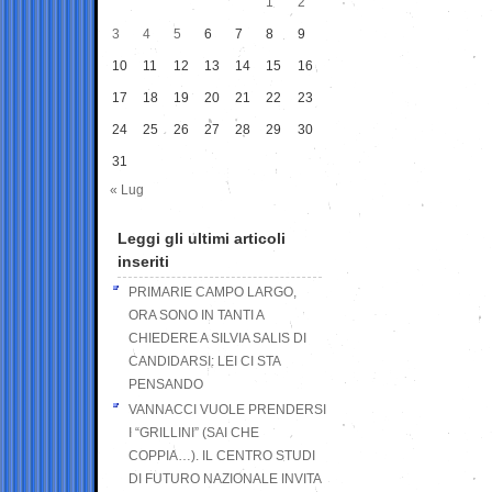
1
2
3
4
5
6
7
8
9
10
11
12
13
14
15
16
17
18
19
20
21
22
23
24
25
26
27
28
29
30
31
« Lug
Leggi gli ultimi articoli
inseriti
PRIMARIE CAMPO LARGO,
ORA SONO IN TANTI A
CHIEDERE A SILVIA SALIS DI
CANDIDARSI: LEI CI STA
PENSANDO
VANNACCI VUOLE PRENDERSI
I “GRILLINI” (SAI CHE
COPPIA…). IL CENTRO STUDI
DI FUTURO NAZIONALE INVITA