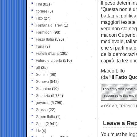
Il peso determin
Fini
(821)
“Questa non è u
fioriere
(5)
battaglia politic
Fitto
(27)
maggiori testate 
Fontana di Trevi
(1)
vero non sta neg
Formigoni
(90)
ma con Cuperlo. 
Forza Italia
(596)
medievale, tail
frana
(9)
che si parli male
Fratelli d'Italia
(291)
della democrazia
capirà la lezion
Futuro e Libertà
(510)
g8
(25)
Marco Lillo
Gelmini
(68)
(da
“Il Fatto Qu
Genova
(542)
Giannino
(10)
This entry was posted o
Giustizia
(5.784)
responses to this entr
governo
(5.799)
«
OSCAR, TRIONFO I
Grasso
(22)
Green Italia
(1)
Leave a Rep
Grillo
(2.941)
Idv
(4)
You must be
log