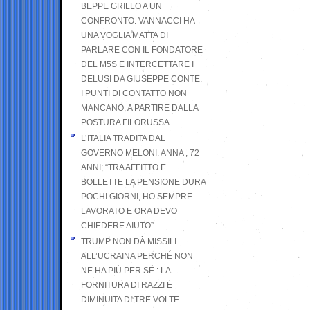
BEPPE GRILLO A UN
CONFRONTO. VANNACCI HA
UNA VOGLIA MATTA DI
PARLARE CON IL FONDATORE
DEL M5S E INTERCETTARE I
DELUSI DA GIUSEPPE CONTE.
I PUNTI DI CONTATTO NON
MANCANO, A PARTIRE DALLA
POSTURA FILORUSSA
L’ITALIA TRADITA DAL
GOVERNO MELONI. ANNA , 72
ANNI; “TRA AFFITTO E
BOLLETTE LA PENSIONE DURA
POCHI GIORNI, HO SEMPRE
LAVORATO E ORA DEVO
CHIEDERE AIUTO”
TRUMP NON DÀ MISSILI
ALL’UCRAINA PERCHÉ NON
NE HA PIÙ PER SÉ : LA
FORNITURA DI RAZZI È
DIMINUITA DI TRE VOLTE