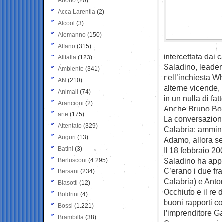
Aborto
(20)
Acca Larentia
(2)
Alcool
(3)
Alemanno
(150)
Alfano
(315)
intercettata dai 
Alitalia
(123)
Saladino, leader
Ambiente
(341)
nell’inchiesta W
AN
(210)
alterne vicende, 
Animali
(74)
in un nulla di fatt
Arancioni
(2)
Anche Bruno Boss
arte
(175)
La conversazion
Attentato
(329)
Calabria: ammini
Auguri
(13)
Adamo, allora se
Batini
(3)
Il 18 febbraio 2
Saladino ha app
Berlusconi
(4.295)
C’erano i due fra
Bersani
(234)
Calabria) e Antoni
Biasotti
(12)
Occhiuto e il re 
Boldrini
(4)
buoni rapporti 
Bossi
(1.221)
l’imprenditore Ga
Brambilla
(38)