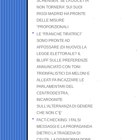
SCHENGEN. SE LA DUCETTA
NON TORNERA’ SUI SUOI
PASSI MADRID HA PRONTE
DELLE MISURE
“PROPORZIONALI
LE “FRANCHE TIRATRICI”
SONO PRONTE AD
AFFOSSARE (DI NUOVO) LA
LEGGE ELETTORALE? IL
BLUFF SULLE PREFERENZE
ANNUNCIATO CON TONI
TRIONFALISTICI DA MELONI E
ALLEATI FA INCAZZARE LE
PARLAMENTARI DEL
CENTRODESTRA,
INCAROGNITE
SULL’ALTERNANZA DI GENERE
CHE NON C’E’
FACT-CHECKING: I FALSI
MESSAGGI E LA PROPAGANDA
DIETRO LA TRAGEDIA DI
CEUTA: LA DISINFORMAZIONE