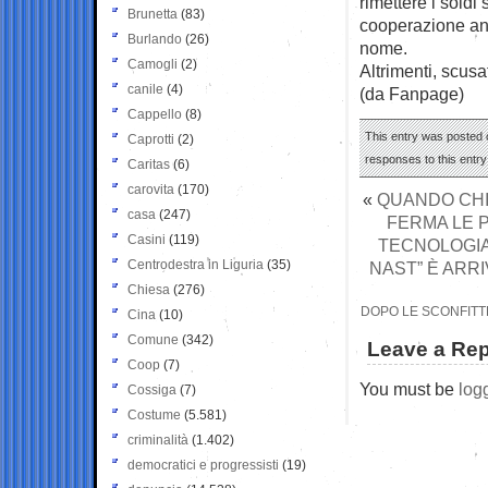
rimettere i soldi 
Brunetta
(83)
cooperazione anzi
Burlando
(26)
nome.
Camogli
(2)
Altrimenti, scusa
canile
(4)
(da Fanpage)
Cappello
(8)
This entry was posted o
Caprotti
(2)
responses to this entr
Caritas
(6)
carovita
(170)
«
QUANDO CHI
casa
(247)
FERMA LE P
Casini
(119)
TECNOLOGIA
Centrodestra in Liguria
(35)
NAST” È ARR
Chiesa
(276)
DOPO LE SCONFITTE
Cina
(10)
Comune
(342)
Leave a Rep
Coop
(7)
You must be
log
Cossiga
(7)
Costume
(5.581)
criminalità
(1.402)
democratici e progressisti
(19)