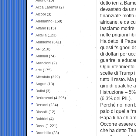
Aborto
(20)
detto ieri a Bame
Acca Larentia
(2)
devastato da una 
Alcool
(3)
finanziate molto
Alemanno
(150)
africane, e da c
lasciamo morire 
Alfano
(315)
nelle prigioni lib
Alitalia
(123)
Ha detto, il Papa
Ambiente
(341)
questi “signori 
AN
(210)
di dollari per uc
Animali
(74)
guarire, a educar
Arancioni
(2)
Ogni riferimento 
arte
(175)
scelte di Trump i
Attentato
(329)
tutto il resto. M
Auguri
(13)
giro di qualche a
Batini
(3)
l’istruzione – 5
(6,3% del PIL).
Berlusconi
(4.295)
Perché no, non ba
Bersani
(234)
paio di quella “
Biasotti
(12)
Papa li ha chiama
Boldrini
(4)
Occorre essere c
Bossi
(1.221)
che ha detto Tru
Brambilla
(38)