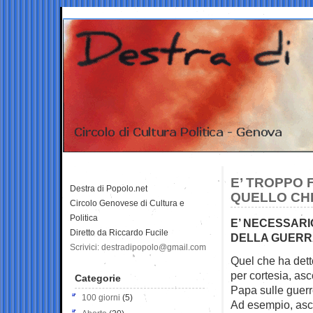
E’ TROPPO 
Destra di Popolo.net
QUELLO CH
Circolo Genovese di Cultura e
Politica
E’ NECESSARI
Diretto da Riccardo Fucile
DELLA GUERR
Scrivici: destradipopolo@gmail.com
Quel che ha dett
per
cortesia, as
Categorie
Papa sulle guerre
100 giorni
(5)
Ad esempio, asco