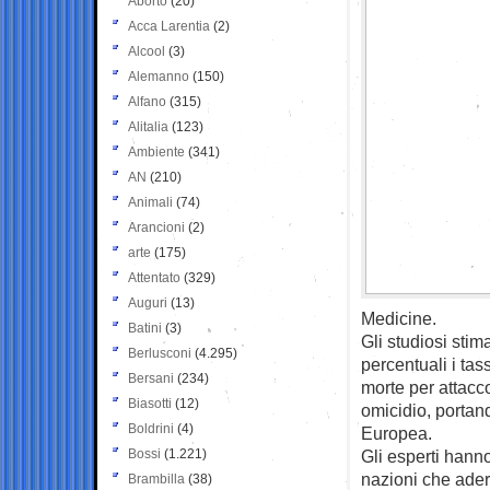
Aborto
(20)
Acca Larentia
(2)
Alcool
(3)
Alemanno
(150)
Alfano
(315)
Alitalia
(123)
Ambiente
(341)
AN
(210)
Animali
(74)
Arancioni
(2)
arte
(175)
Attentato
(329)
Auguri
(13)
Medicine.
Batini
(3)
Gli studiosi stim
Berlusconi
(4.295)
percentuali i tas
Bersani
(234)
morte per attacco
Biasotti
(12)
omicidio, portan
Boldrini
(4)
Europea.
Bossi
(1.221)
Gli esperti hanno
nazioni che ader
Brambilla
(38)