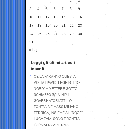
1
2
3
4
5
6
7
8
9
10
11
12
13
14
15
16
17
18
19
20
21
22
23
24
25
26
27
28
29
30
31
« Lug
Leggi gli ultimi articoli
inseriti
CE LA FARANNO QUESTA
VOLTA I PAVIDI LEGHISTI “DEL
NORD” A METTERE SOTTO
SCHIAFFO SALVINI? I
GOVERNATORI ATTILIO
FONTANA E MASSIMILIANO
FEDRIGA, INSIEME AL “DOGE”
LUCA ZAIA, SONO PRONTI A
FORMALIZZARE UNA