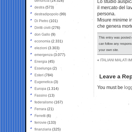
denuncia
(14.528)
Lo studio auspica
il mercato del 
destra
(573)
persona.
destradipopolo
(99)
Misure minime in
Di Pietro
(101)
che genera mort
Diritti civili
(276)
don Gallo
(9)
This entry was posted o
economia
(2.331)
can follow any response
elezioni
(3.303)
your own site.
emergenza
(3.077)
«
ITALIANI MALATI 
Energia
(45)
Esselunga
(2)
Esteri
(784)
Leave a Rep
Eugenetica
(3)
You must be
log
Europa
(1.314)
Fassino
(13)
federalismo
(167)
Ferrara
(21)
Ferretti
(6)
ferrovie
(133)
finanziaria
(325)