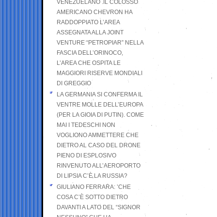
VENEZUELANO .IL COLOSSO
AMERICANO CHEVRON HA
RADDOPPIATO L’AREA
ASSEGNATA ALLA JOINT
VENTURE “PETROPIAR” NELLA
FASCIA DELL’ORINOCO,
L’AREA CHE OSPITA LE
MAGGIORI RISERVE MONDIALI
DI GREGGIO
LA GERMANIA SI CONFERMA IL
VENTRE MOLLE DELL’EUROPA
(PER LA GIOIA DI PUTIN). COME
MAI I TEDESCHI NON
VOGLIONO AMMETTERE CHE
DIETRO AL CASO DEL DRONE
PIENO DI ESPLOSIVO
RINVENUTO ALL’AEROPORTO
DI LIPSIA C’È LA RUSSIA?
GIULIANO FERRARA: ’CHE
COSA C’È SOTTO DIETRO
DAVANTI A LATO DEL “SIGNOR