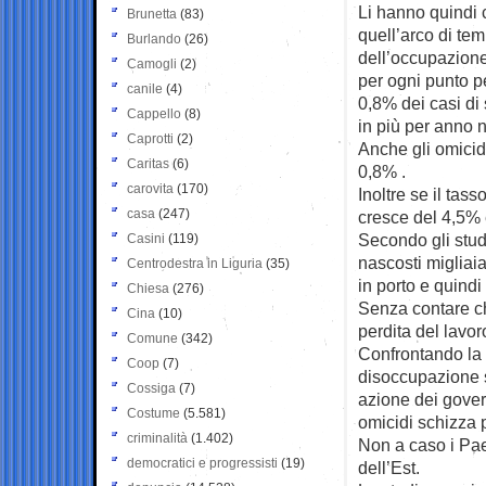
Li hanno quindi c
Brunetta
(83)
quell’arco di tem
Burlando
(26)
dell’occupazione 
Camogli
(2)
per ogni punto p
canile
(4)
0,8% dei casi di 
Cappello
(8)
in più per anno 
Caprotti
(2)
Anche gli omicid
Caritas
(6)
0,8% .
carovita
(170)
Inoltre se il tas
casa
(247)
cresce del 4,5% 
Secondo gli studi
Casini
(119)
nascosti migliaia
Centrodestra in Liguria
(35)
in porto e quindi
Chiesa
(276)
Senza contare ch
Cina
(10)
perdita del lavor
Comune
(342)
Confrontando la 
Coop
(7)
disoccupazione s
Cossiga
(7)
azione dei governi
Costume
(5.581)
omicidi schizza 
criminalità
(1.402)
Non a caso i Pae
democratici e progressisti
(19)
dell’Est.