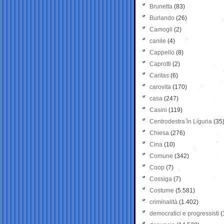
Brunetta
(83)
Burlando
(26)
Camogli
(2)
canile
(4)
Cappello
(8)
Caprotti
(2)
Caritas
(6)
carovita
(170)
casa
(247)
Casini
(119)
Centrodestra in Liguria
(35
Chiesa
(276)
Cina
(10)
Comune
(342)
Coop
(7)
Cossiga
(7)
Costume
(5.581)
criminalità
(1.402)
democratici e progressisti
(