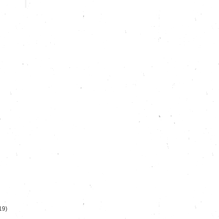
)
19)