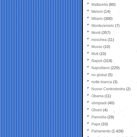
Mattarella
(60)
Meloni
(14)
Milano
(300)
Montezemolo
(7)
Monti
(357)
moschea
(11)
Musso
(10)
Muti
(10)
Napoli
(319)
Napolitano
(220)
no global
(5)
notte bianca
(3)
Nuovo Centrodestra
(2)
Obama
(11)
olimpiadi
(40)
Oliveri
(4)
Pannella
(29)
Papa
(33)
Parlamento
(1.428)