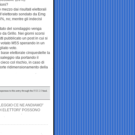
ioni?
mezzo dai risultati elettorali
ell’elettorato sondato da Emg
6%, no; mentre gli indecisi
sultato del sondaggio venga
 da Grillo. Nei giorni scorsi
tti pubblicato un post in cui si
a votato M5S sperando in un
liato voto.
base elettorale cinquestelle la
asaleggio sta portando il
ieco col rischio, in caso di
 forte ridimensionamento della
esponses to this entry through the
RSS 2.0
feed.
SALEGGIO CE NE ANDIAMO”
DI ELETTORI” POSSONO