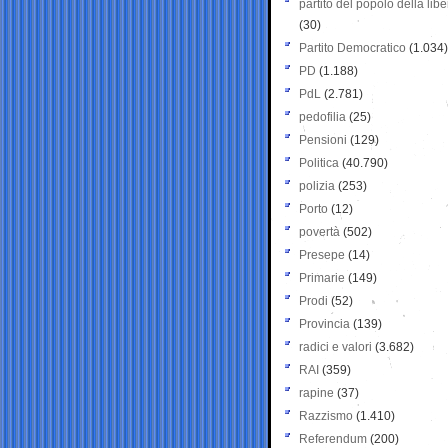
partito del popolo della libe
(30)
Partito Democratico
(1.034)
PD
(1.188)
PdL
(2.781)
pedofilia
(25)
Pensioni
(129)
Politica
(40.790)
polizia
(253)
Porto
(12)
povertà
(502)
Presepe
(14)
Primarie
(149)
Prodi
(52)
Provincia
(139)
radici e valori
(3.682)
RAI
(359)
rapine
(37)
Razzismo
(1.410)
Referendum
(200)