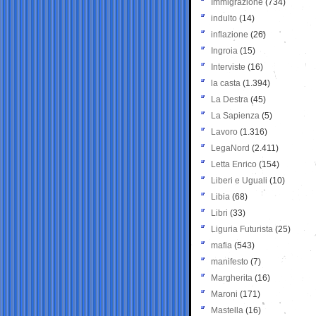
Immigrazione
(734)
indulto
(14)
inflazione
(26)
Ingroia
(15)
Interviste
(16)
la casta
(1.394)
La Destra
(45)
La Sapienza
(5)
Lavoro
(1.316)
LegaNord
(2.411)
Letta Enrico
(154)
Liberi e Uguali
(10)
Libia
(68)
Libri
(33)
Liguria Futurista
(25)
mafia
(543)
manifesto
(7)
Margherita
(16)
Maroni
(171)
Mastella
(16)