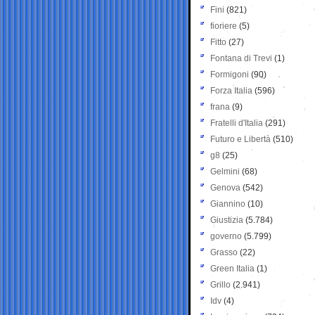
Fini
(821)
fioriere
(5)
Fitto
(27)
Fontana di Trevi
(1)
Formigoni
(90)
Forza Italia
(596)
frana
(9)
Fratelli d'Italia
(291)
Futuro e Libertà
(510)
g8
(25)
Gelmini
(68)
Genova
(542)
Giannino
(10)
Giustizia
(5.784)
governo
(5.799)
Grasso
(22)
Green Italia
(1)
Grillo
(2.941)
Idv
(4)