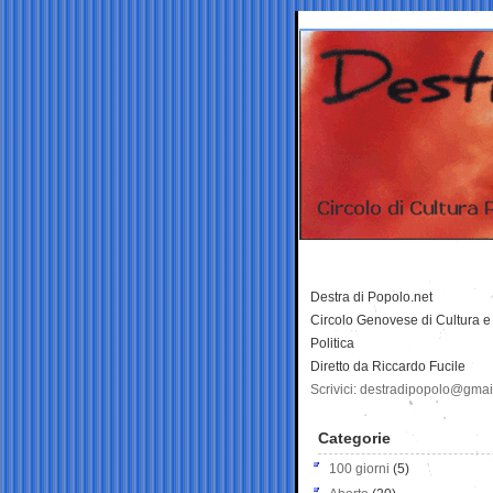
Destra di Popolo.net
Circolo Genovese di Cultura e
Politica
Diretto da Riccardo Fucile
Scrivici: destradipopolo@gma
Categorie
100 giorni
(5)