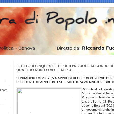
ELETTORI CINQUESTELLE: IL 41% VUOLE ACCORDO D
QUATTRO NON LO VOTERA PIU’
SONDAGGIO EMG: IL 20,5% APPOGGEREBBE UN GOVERNO BERSA
ESECUTIVO DI LARGHE INTESE… SOLO IL 74,7% RIVOTEREBBE C
Di fronte all’attuale stal
il.com
M5S cosa dovrebbe fare i
Proporre un Presidente
alto profilo, nel 38,4%
governo Bersani (20,5%)
un governo di larghe i
tornare al voto il prima