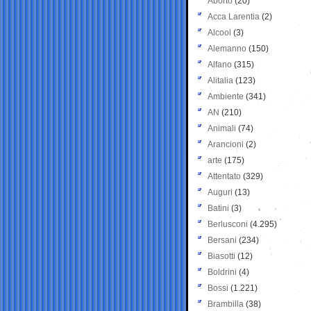
Aborto
(20)
Acca Larentia
(2)
Alcool
(3)
Alemanno
(150)
Alfano
(315)
Alitalia
(123)
Ambiente
(341)
AN
(210)
Animali
(74)
Arancioni
(2)
arte
(175)
Attentato
(329)
Auguri
(13)
Batini
(3)
Berlusconi
(4.295)
Bersani
(234)
Biasotti
(12)
Boldrini
(4)
Bossi
(1.221)
Brambilla
(38)