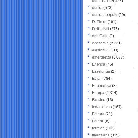
denuncia
(14.528)
destra
(573)
destradipopolo
(99)
Di Pietro
(101)
Diritti civili
(276)
don Gallo
(9)
economia
(2.331)
elezioni
(3.303)
emergenza
(3.077)
Energia
(45)
Esselunga
(2)
Esteri
(784)
Eugenetica
(3)
Europa
(1.314)
Fassino
(13)
federalismo
(167)
Ferrara
(21)
Ferretti
(6)
ferrovie
(133)
finanziaria
(325)