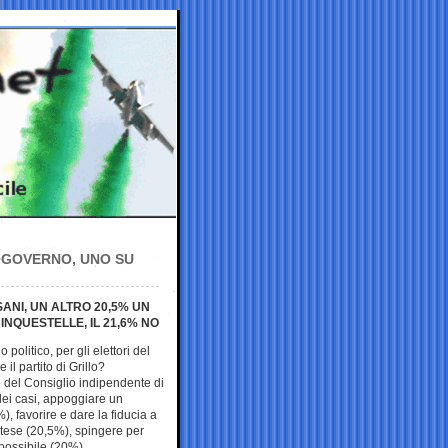
I GOVERNO, UNO SU
NI, UN ALTRO 20,5% UN
INQUESTELLE, IL 21,6% NO
lo politico, per gli elettori del
l partito di Grillo?
 del Consiglio indipendente di
 dei casi, appoggiare un
, favorire e dare la fiducia a
ntese (20,5%), spingere per
 possibile (20%).