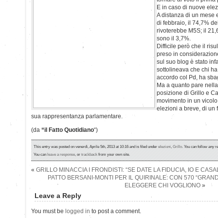
E in caso di nuove elez
A distanza di un mese e 
di febbraio, il 74,7% d
rivoterebbe M5S; il 21,
sono il 3,7%.
Difficile però che il ri
preso in considerazione
sul suo blog è stato infa
sottolineava che chi h
accordo col Pd, ha sbag
Ma a quanto pare nella 
posizione di Grillo e C
movimento in un vicolo c
elezioni a breve, di un
sua rappresentanza parlamentare.
(da
“il Fatto Quotidiano
“)
This entry was posted on venerdì, Aprile 5th, 2013 at 10:16 and is filed under
elezioni
,
Grillo
. You can follow any r
You can
leave a response
, or
trackback
from your own site.
«
GRILLO MINACCIA I FRONDISTI: “SE DATE LA FIDUCIA, IO E CA
PATTO BERSANI-MONTI PER IL QUIRINALE: CON 570 “GRAN
ELEGGERE CHI VOGLIONO
»
Leave a Reply
You must be
logged in
to post a comment.