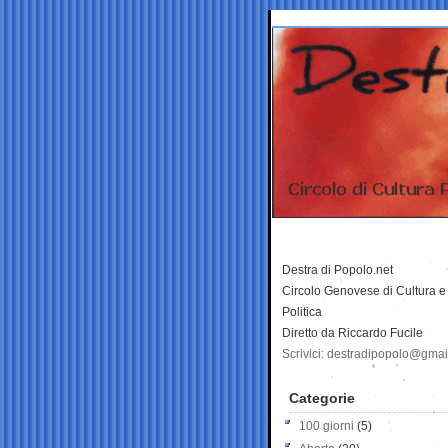
Destra di Popolo.net
Circolo Genovese di Cultura e
Politica
Diretto da Riccardo Fucile
Scrivici: destradipopolo@gma
Categorie
100 giorni
(5)