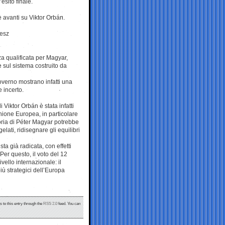
esito finale.
 avanti su Viktor Orbán.
desz
za qualificata per Magyar,
e sul sistema costruito da
governo mostrano infatti una
 incerto.
 Viktor Orbán è stata infatti
’Unione Europea, in particolare
ttoria di Péter Magyar potrebbe
elati, ridisegnare gli equilibri
a già radicata, con effetti
Per questo, il voto del 12
vello internazionale: il
iù strategici dell’Europa
s to this entry through the
RSS 2.0
feed. You can