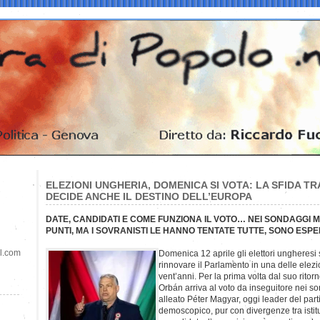
ELEZIONI UNGHERIA, DOMENICA SI VOTA: LA SFIDA TR
DECIDE ANCHE IL DESTINO DELL’EUROPA
DATE, CANDIDATI E COME FUNZIONA IL VOTO… NEI SONDAGGI M
PUNTI, MA I SOVRANISTI LE HANNO TENTATE TUTTE, SONO ESPE
il.com
Domenica 12 aprile gli elettori ungheresi
rinnovare il Parlamento in una delle elezio
vent’anni. Per la prima volta dal suo ritor
Orbán arriva al voto da inseguitore nei so
alleato Péter Magyar, oggi leader del parti
demoscopico, pur con divergenze tra istit