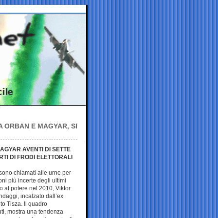
A ORBAN E MAGYAR, SI
AGYAR AVENTI DI SETTE
RTI DI FRODI ELETTORALI
 sono chiamati alle urne per
ni più incerte degli ultimi
no al potere nel 2010, Viktor
ndaggi, incalzato dall’ex
to Tisza. Il quadro
uti, mostra una tendenza