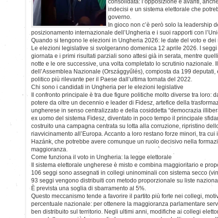
consolidata: l’opposizione è avanti, anch
indecisi e un sistema elettorale che potreb
governo.
In gioco non c’è però solo la leadership 
posizionamento internazionale dell’Ungheria e i suoi rapporti con l’U
Quando si tengono le elezioni in Ungheria 2026: le date del voto e dei r
Le elezioni legislative si svolgeranno domenica 12 aprile 2026. I seggi 
giornata e i primi risultati parziali sono attesi già in serata, mentre quelli
notte e le ore successive, una volta completato lo scrutinio nazionale. Il
dell’Assemblea Nazionale (Országgyűlés), composta da 199 deputati, 
politico più rilevante per il Paese dall’ultima tornata del 2022.
Chi sono i candidati in Ungheria per le elezioni legislative
Il confronto principale è tra due figure politiche molto diverse tra loro: d
potere da oltre un decennio e leader di Fidesz, artefice della trasforma
ungherese in senso centralizzato e della cosiddetta “democrazia illibera
ex uomo del sistema Fidesz, diventato in poco tempo il principale sfidan
costruito una campagna centrata su lotta alla corruzione, ripristino dello 
riavvicinamento all’Europa. Accanto a loro restano forze minori, tra cui i
Hazánk, che potrebbe avere comunque un ruolo decisivo nella formazi
maggioranza.
Come funziona il voto in Ungheria: la legge elettorale
Il sistema elettorale ungherese è misto e combina maggioritario e prop
106 seggi sono assegnati in collegi uninominali con sistema secco (vinc
93 seggi vengono distribuiti con metodo proporzionale su liste nazional
È prevista una soglia di sbarramento al 5%.
Questo meccanismo tende a favorire il partito più forte nei collegi, moti
percentuale nazionale: per ottenere la maggioranza parlamentare serve 
ben distribuito sul territorio. Negli ultimi anni, modifiche ai collegi elettor