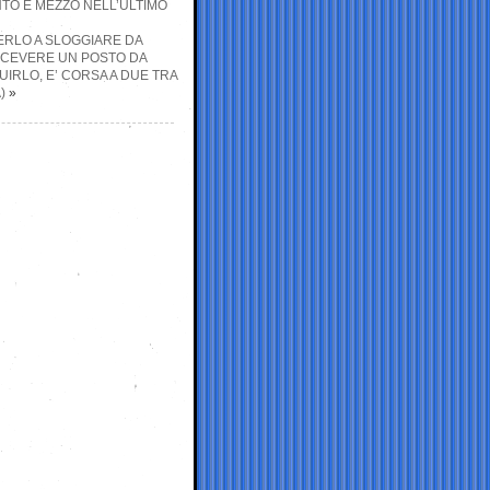
NTO E MEZZO NELL’ULTIMO
CERLO A SLOGGIARE DA
RICEVERE UN POSTO DA
IRLO, E’ CORSA A DUE TRA
)
»