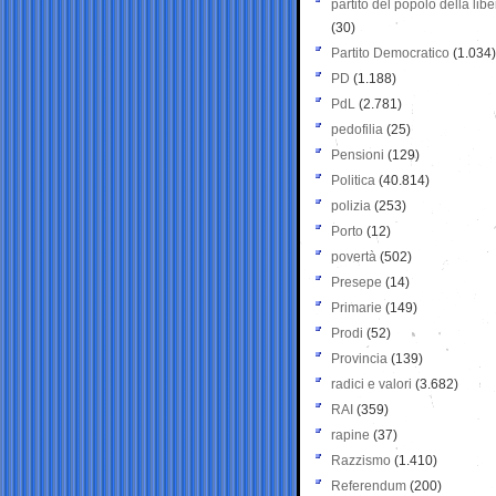
partito del popolo della libe
(30)
Partito Democratico
(1.034)
PD
(1.188)
PdL
(2.781)
pedofilia
(25)
Pensioni
(129)
Politica
(40.814)
polizia
(253)
Porto
(12)
povertà
(502)
Presepe
(14)
Primarie
(149)
Prodi
(52)
Provincia
(139)
radici e valori
(3.682)
RAI
(359)
rapine
(37)
Razzismo
(1.410)
Referendum
(200)