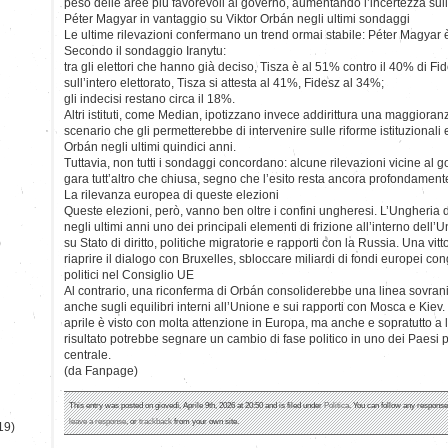
peso delle aree più favorevoli al governo, aumentando l’incertezza sull’
Péter Magyar in vantaggio su Viktor Orbán negli ultimi sondaggi
Le ultime rilevazioni confermano un trend ormai stabile: Péter Magyar è
Secondo il sondaggio Iranytu:
tra gli elettori che hanno già deciso, Tisza è al 51% contro il 40% di Fi
sull’intero elettorato, Tisza si attesta al 41%, Fidesz al 34%;
gli indecisi restano circa il 18%.
Altri istituti, come Median, ipotizzano invece addirittura una maggioran
scenario che gli permetterebbe di intervenire sulle riforme istituzionali 
Orbán negli ultimi quindici anni.
Tuttavia, non tutti i sondaggi concordano: alcune rilevazioni vicine al 
gara tutt’altro che chiusa, segno che l’esito resta ancora profondamente
La rilevanza europea di queste elezioni
Queste elezioni, però, vanno ben oltre i confini ungheresi. L’Ungheria di
negli ultimi anni uno dei principali elementi di frizione all’interno dell
)
su Stato di diritto, politiche migratorie e rapporti con la Russia. Una vi
riaprire il dialogo con Bruxelles, sbloccare miliardi di fondi europei cong
politici nel Consiglio UE
Al contrario, una riconferma di Orbán consoliderebbe una linea sovranist
anche sugli equilibri interni all’Unione e sui rapporti con Mosca e Kiev. 
aprile è visto con molta attenzione in Europa, ma anche e sopratutto a li
risultato potrebbe segnare un cambio di fase politico in uno dei Paesi p
centrale.
(da Fanpage)
This entry was posted on giovedì, Aprile 9th, 2026 at 20:50 and is filed under
Politica
. You can follow any response
leave a response
, or
trackback
from your own site.
19)