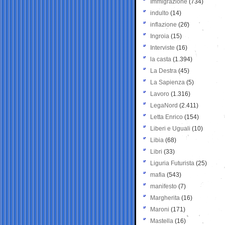
Immigrazione
(734)
indulto
(14)
inflazione
(26)
Ingroia
(15)
Interviste
(16)
la casta
(1.394)
La Destra
(45)
La Sapienza
(5)
Lavoro
(1.316)
LegaNord
(2.411)
Letta Enrico
(154)
Liberi e Uguali
(10)
Libia
(68)
Libri
(33)
Liguria Futurista
(25)
mafia
(543)
manifesto
(7)
Margherita
(16)
Maroni
(171)
Mastella
(16)