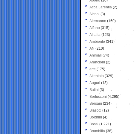
Aborto
(20)
Acca Larentia
(2)
Alcool
(3)
Alemanno
(150)
Alfano
(315)
Alitalia
(123)
Ambiente
(341)
AN
(210)
Animali
(74)
Arancioni
(2)
arte
(175)
Attentato
(329)
Auguri
(13)
Batini
(3)
Berlusconi
(4.295)
Bersani
(234)
Biasotti
(12)
Boldrini
(4)
Bossi
(1.221)
Brambilla
(38)