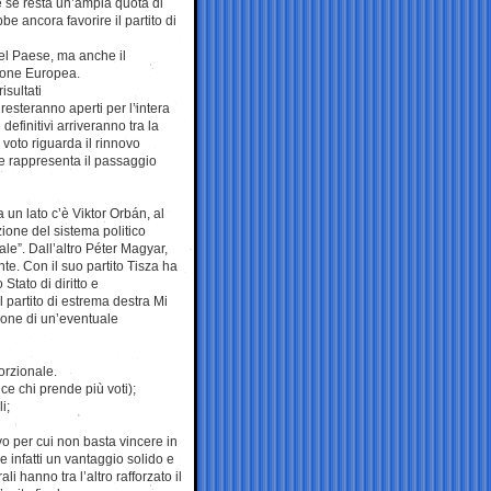
e se resta un’ampia quota di
be ancora favorire il partito di
del Paese, ma anche il
nione Europea.
isultati
resteranno aperti per l’intera
 definitivi arriveranno tra la
 voto riguarda il rinnovo
e rappresenta il passaggio
a un lato c’è Viktor Orbán, al
zione del sistema politico
le”. Dall’altro Péter Magyar,
te. Con il suo partito Tisza ha
Stato di diritto e
l partito di estrema destra Mi
one di un’eventuale
orzionale.
e chi prende più voti);
i;
vo per cui non basta vincere in
infatti un vantaggio solido e
ali hanno tra l’altro rafforzato il