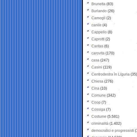
Brunetta
(83)
Burlando
(26)
Camogli
(2)
canile
(4)
Cappello
(8)
Caprotti
(2)
Caritas
(6)
carovita
(170)
casa
(247)
Casini
(119)
Centrodestra in Liguria
(35
Chiesa
(276)
Cina
(10)
Comune
(342)
Coop
(7)
Cossiga
(7)
Costume
(5.581)
criminalità
(1.402)
democratici e progressisti
(