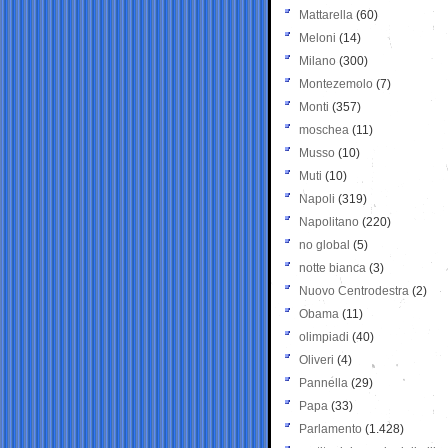
Mattarella
(60)
Meloni
(14)
Milano
(300)
Montezemolo
(7)
Monti
(357)
moschea
(11)
Musso
(10)
Muti
(10)
Napoli
(319)
Napolitano
(220)
no global
(5)
notte bianca
(3)
Nuovo Centrodestra
(2)
Obama
(11)
olimpiadi
(40)
Oliveri
(4)
Pannella
(29)
Papa
(33)
Parlamento
(1.428)