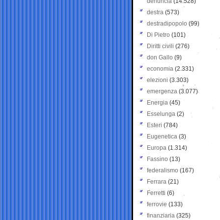
denuncia
(14.528)
destra
(573)
destradipopolo
(99)
Di Pietro
(101)
Diritti civili
(276)
don Gallo
(9)
economia
(2.331)
elezioni
(3.303)
emergenza
(3.077)
Energia
(45)
Esselunga
(2)
Esteri
(784)
Eugenetica
(3)
Europa
(1.314)
Fassino
(13)
federalismo
(167)
Ferrara
(21)
Ferretti
(6)
ferrovie
(133)
finanziaria
(325)