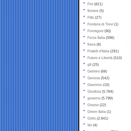
Fini
(821)
fioriere
(5)
Fitto
(27)
Fontana di Trevi
(1)
Formigoni
(90)
Forza Italia
(596)
frana
(9)
Fratelli d'Italia
(291)
Futuro e Libertà
(510)
g8
(25)
Gelmini
(68)
Genova
(542)
Giannino
(10)
Giustizia
(5.784)
governo
(5.799)
Grasso
(22)
Green Italia
(1)
Grillo
(2.941)
Idv
(4)