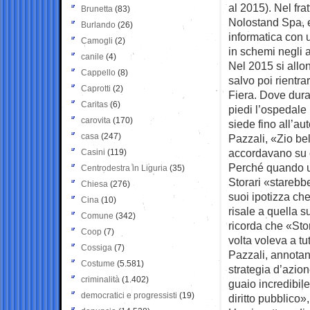
al 2015). Nel fra
Brunetta
(83)
Nolostand Spa, e
Burlando
(26)
informatica con 
Camogli
(2)
in schemi negli a
canile
(4)
Nel 2015 si allo
Cappello
(8)
salvo poi rientr
Caprotti
(2)
Fiera. Dove duran
Caritas
(6)
piedi l’ospedale
carovita
(170)
siede fino all’au
casa
(247)
Pazzali, «Zio bel
accordavano su c
Casini
(119)
Perché quando un
Centrodestra in Liguria
(35)
Storari «starebbe
Chiesa
(276)
suoi ipotizza ch
Cina
(10)
risale a quella 
Comune
(342)
ricorda che «Sto
Coop
(7)
volta voleva a tu
Cossiga
(7)
Pazzali, annotano
Costume
(5.581)
strategia d’azion
criminalità
(1.402)
guaio incredibil
democratici e progressisti
(19)
diritto pubblico»