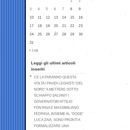
1
2
3
4
5
6
7
8
9
10
11
12
13
14
15
16
17
18
19
20
21
22
23
24
25
26
27
28
29
30
31
« Lug
Leggi gli ultimi articoli
inseriti
CE LA FARANNO QUESTA
VOLTA I PAVIDI LEGHISTI “DEL
NORD” A METTERE SOTTO
SCHIAFFO SALVINI? I
GOVERNATORI ATTILIO
FONTANA E MASSIMILIANO
FEDRIGA, INSIEME AL “DOGE”
LUCA ZAIA, SONO PRONTI A
FORMALIZZARE UNA