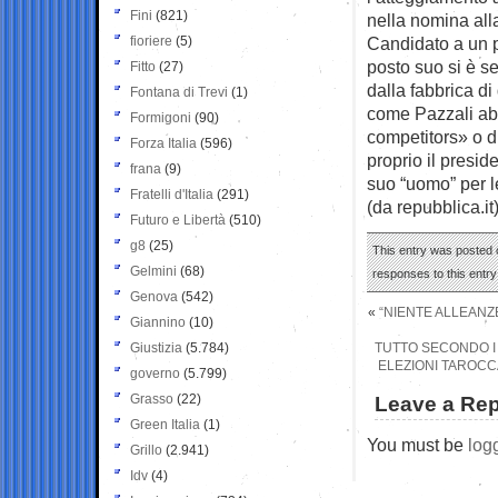
Fini
(821)
nella nomina all
fioriere
(5)
Candidato a un po
posto suo si è s
Fitto
(27)
dalla fabbrica di
Fontana di Trevi
(1)
come Pazzali abb
Formigoni
(90)
competitors» o di
Forza Italia
(596)
proprio il presid
frana
(9)
suo “uomo” per le
Fratelli d'Italia
(291)
(da repubblica.it
Futuro e Libertà
(510)
g8
(25)
This entry was posted o
Gelmini
(68)
responses to this entr
Genova
(542)
«
“NIENTE ALLEANZ
Giannino
(10)
Giustizia
(5.784)
TUTTO SECONDO I 
ELEZIONI TAROCCA
governo
(5.799)
Grasso
(22)
Leave a Rep
Green Italia
(1)
You must be
log
Grillo
(2.941)
Idv
(4)