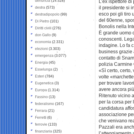
denuncia
(14.528)
L’ex ispettore di
il presidente si 
destra
(573)
esco poi gli tiro
destradipopolo
(99)
del 60enne, spos
Di Pietro
(101)
Bonolis nella Int
Diritti civili
(276)
È grande uomo d
don Gallo
(9)
conoscenti. Legam
economia
(2.331)
indagine. Lo fa 
elezioni
(3.303)
business grazie 
emergenza
(3.077)
contatto di Snam…
Energia
(45)
polizia Carmine G
Esselunga
(2)
«Sì certo, certo,
volte «marchette
Esteri
(784)
per trovare lavor
Eugenetica
(3)
avere ancora più 
Europa
(1.314)
Ritenuto vicino 
Fassino
(13)
per la corsa per
federalismo
(167)
candidatura affo
Ferrara
(21)
associazione per 
Ferretti
(6)
che venivano rea
ferrovie
(133)
Pazzali era anch
finanziaria
(325)
l’atteggiamento