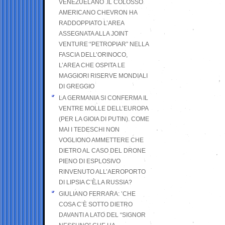
VENEZUELANO .IL COLOSSO
AMERICANO CHEVRON HA
RADDOPPIATO L’AREA
ASSEGNATA ALLA JOINT
VENTURE “PETROPIAR” NELLA
FASCIA DELL’ORINOCO,
L’AREA CHE OSPITA LE
MAGGIORI RISERVE MONDIALI
DI GREGGIO
LA GERMANIA SI CONFERMA IL
VENTRE MOLLE DELL’EUROPA
(PER LA GIOIA DI PUTIN). COME
MAI I TEDESCHI NON
VOGLIONO AMMETTERE CHE
DIETRO AL CASO DEL DRONE
PIENO DI ESPLOSIVO
RINVENUTO ALL’AEROPORTO
DI LIPSIA C’È LA RUSSIA?
GIULIANO FERRARA: ’CHE
COSA C’È SOTTO DIETRO
DAVANTI A LATO DEL “SIGNOR