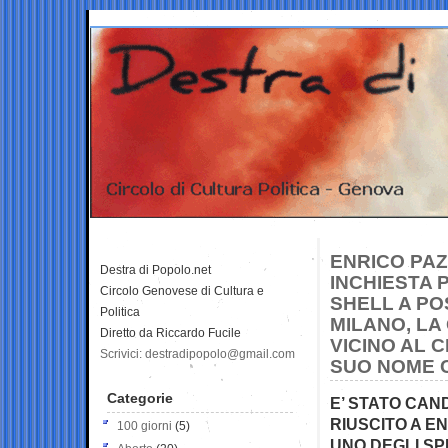
ENRICO PAZ
Destra di Popolo.net
INCHIESTA 
Circolo Genovese di Cultura e
SHELL A PO
Politica
MILANO, LA
Diretto da Riccardo Fucile
VICINO AL 
Scrivici: destradipopolo@gmail.com
SUO NOME 
Categorie
E’ STATO CAN
RIUSCITO A E
100 giorni
(5)
UNO DEGLI SP