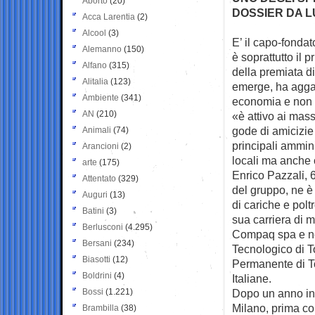
Aborto
(20)
DOSSIER DA L
Acca Larentia
(2)
Alcool
(3)
E’ il capo-fondat
Alemanno
(150)
è soprattutto il
pr
Alfano
(315)
della premiata d
Alitalia
(123)
emerge, ha aggan
Ambiente
(341)
economia e non so
AN
(210)
«è attivo ai massi
gode di amicizie 
Animali
(74)
principali ammini
Arancioni
(2)
locali ma anche 
arte
(175)
Enrico Pazzali, 6
Attentato
(329)
del gruppo, ne è i
Auguri
(13)
di cariche e polt
Batini
(3)
sua carriera di m
Berlusconi
(4.295)
Compaq spa e ne
Bersani
(234)
Tecnologico di T
Biasotti
(12)
Permanente di To
Boldrini
(4)
Italiane.
Bossi
(1.221)
Dopo un anno in 
Milano, prima co
Brambilla
(38)