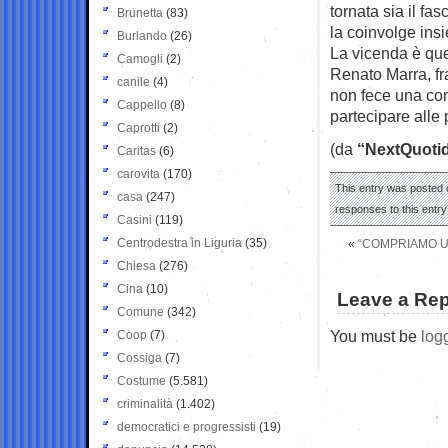
tornata sia il fa
Brunetta
(83)
la coinvolge in
Burlando
(26)
La vicenda è quel
Camogli
(2)
Renato Marra, fra
canile
(4)
non fece una com
Cappello
(8)
partecipare alle 
Caprotti
(2)
(da
“NextQuotid
Caritas
(6)
carovita
(170)
This entry was posted 
casa
(247)
responses to this entr
Casini
(119)
Centrodestra in Liguria
(35)
«
“COMPRIAMO UN
Chiesa
(276)
Cina
(10)
Leave a Rep
Comune
(342)
You must be
log
Coop
(7)
Cossiga
(7)
Costume
(5.581)
criminalità
(1.402)
democratici e progressisti
(19)