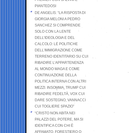
PIANTEDOSI
DE ANGELIS: “LA RISPOSTA DI
GIORGIA MELONI A PEDRO
SANCHEZ SI COMPRENDE
SOLO CON LA LENTE
DELL’IDEOLOGIA E DEL
CALCOLO: LE POLITICHE
DELL’IMMIGRAZIONE COME
TERRENO IDENTITARIO SU CUI
RIBADIRE L’APPARTENENZA
AL MONDO MAGA E COME
CONTINUAZIONE DELLA
POLITICA INTERNA CON ALTRI
MEZZI. INSOMMA, TRUMP CUI
RIBADIRE FEDELTÀ, VOX CUI
DARE SOSTEGNO, VANNACCI
CUI TOGLIERE SPAZIO”
“CRISTO NON ABITA NEI
PALAZZI DEL POTERE, MA SI
IDENTIFICA CON CHI È
AFFAMATO, FORESTIERO O