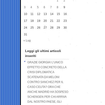
1
2
3
4
5
6
7
8
9
10
11
12
13
14
15
16
17
18
19
20
21
22
23
24
25
26
27
28
29
30
31
« Lug
Leggi gli ultimi articoli
inseriti
GRAZIE GIORGIA! L’UNICO
EFFETTO CONCRETO DELLA
CRISI DIPLOMATICA
SCATENATA DA MELONI
CONTRO SANCHEZ PER IL
CASO CEUTA? ORA CHE
ANCHE MADRID HA SOSPESO
SCHENGEN PER CHI ARRIVA
DAL NOSTRO PAESE, GLI