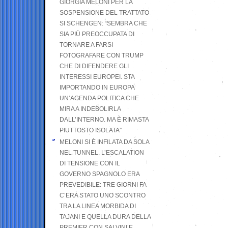
GIORGIA MELONI PER LA
SOSPENSIONE DEL TRATTATO
SI SCHENGEN: “SEMBRA CHE
SIA PIÙ PREOCCUPATA DI
TORNARE A FARSI
FOTOGRAFARE CON TRUMP
CHE DI DIFENDERE GLI
INTERESSI EUROPEI. STA
IMPORTANDO IN EUROPA
UN’AGENDA POLITICA CHE
MIRA A INDEBOLIRLA
DALL’INTERNO. MA È RIMASTA
PIUTTOSTO ISOLATA”
MELONI SI È INFILATA DA SOLA
NEL TUNNEL. L’ESCALATION
DI TENSIONE CON IL
GOVERNO SPAGNOLO ERA
PREVEDIBILE: TRE GIORNI FA
C’ERA STATO UNO SCONTRO
TRA LA LINEA MORBIDA DI
TAJANI E QUELLA DURA DELLA
PREMIER CON SALVINI E