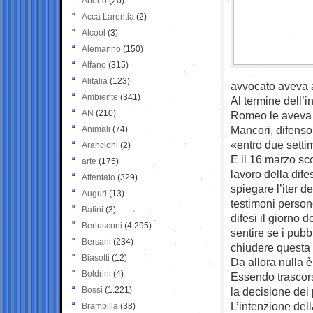
Aborto
(20)
Acca Larentia
(2)
Alcool
(3)
Alemanno
(150)
Alfano
(315)
Alitalia
(123)
avvocato aveva a
Ambiente
(341)
Al termine dell’i
AN
(210)
Romeo le aveva i
Mancori, difenso
Animali
(74)
«entro due setti
Arancioni
(2)
E il 16 marzo sc
arte
(175)
lavoro della dife
Attentato
(329)
spiegare l’iter 
Auguri
(13)
testimoni persone
Batini
(3)
difesi il giorno 
Berlusconi
(4.295)
sentire se i pubb
Bersani
(234)
chiudere questa
Biasotti
(12)
Da allora nulla è
Boldrini
(4)
Essendo trascors
Bossi
(1.221)
la decisione dei 
L’intenzione del
Brambilla
(38)