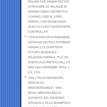
ITALIANI CHE HANNO DECISO
DI PASSARE LE VACANZE IN
SPAGNA SONO COSTRETTI A
LUNGHE CODE AL LORO
ARRIVO, CON PASSEGGERI
SCELTI A CASO O INTERI AEREI
CONTROLLATI
L’ITALIA RISCHIA DI RIMANERE
OSTAGGIO DEI FILO-PUTINIANI
VANNACCI E DI BATTISTA.
FUTURO NAZIONALE
VELEGGIA SOPRA IL 7% E UN
EVENTUALE PARTITO DELL’EX
GRILLINO VARREBBE TRA IL 2
E IL 3.5%
“DALL’ITALIA UNA MISURA
RIDICOLA E
IRRESPONSABILE”: SIRA
REGO, MINISTRA DELLA
GIOVENTÙ DEL GOVERNO
SPAGNOLO, FA LO SHAMPOO A