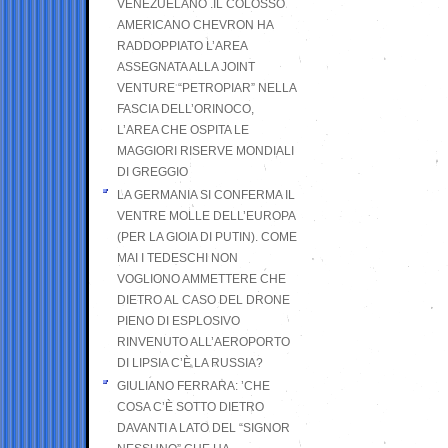
VENEZUELANO .IL COLOSSO
AMERICANO CHEVRON HA
RADDOPPIATO L’AREA
ASSEGNATA ALLA JOINT
VENTURE “PETROPIAR” NELLA
FASCIA DELL’ORINOCO,
L’AREA CHE OSPITA LE
MAGGIORI RISERVE MONDIALI
DI GREGGIO
LA GERMANIA SI CONFERMA IL
VENTRE MOLLE DELL’EUROPA
(PER LA GIOIA DI PUTIN). COME
MAI I TEDESCHI NON
VOGLIONO AMMETTERE CHE
DIETRO AL CASO DEL DRONE
PIENO DI ESPLOSIVO
RINVENUTO ALL’AEROPORTO
DI LIPSIA C’È LA RUSSIA?
GIULIANO FERRARA: ’CHE
COSA C’È SOTTO DIETRO
DAVANTI A LATO DEL “SIGNOR