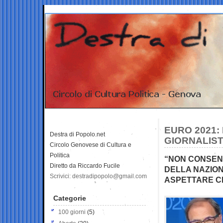
EURO 2021:
Destra di Popolo.net
GIORNALIST
Circolo Genovese di Cultura e
Politica
“NON CONSENT
Diretto da Riccardo Fucile
DELLA NAZION
Scrivici: destradipopolo@gmail.com
ASPETTARE CH
Categorie
100 giorni
(5)