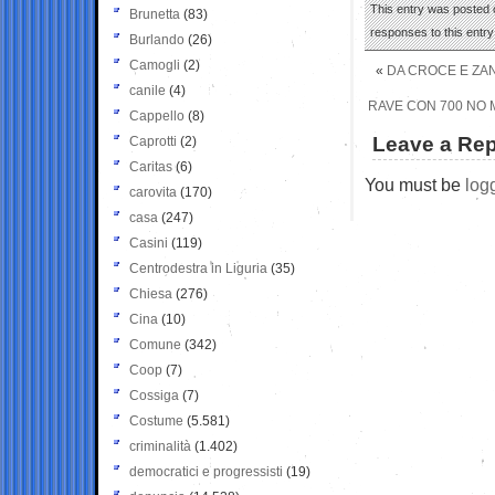
This entry was posted 
Brunetta
(83)
responses to this entr
Burlando
(26)
Camogli
(2)
«
DA CROCE E ZAN
canile
(4)
RAVE CON 700 NO M
Cappello
(8)
Leave a Rep
Caprotti
(2)
Caritas
(6)
You must be
log
carovita
(170)
casa
(247)
Casini
(119)
Centrodestra in Liguria
(35)
Chiesa
(276)
Cina
(10)
Comune
(342)
Coop
(7)
Cossiga
(7)
Costume
(5.581)
criminalità
(1.402)
democratici e progressisti
(19)