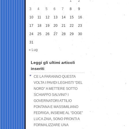
1
2
3
4
5
6
7
8
9
10
11
12
13
14
15
16
17
18
19
20
21
22
23
24
25
26
27
28
29
30
31
« Lug
Leggi gli ultimi articoli
inseriti
CE LA FARANNO QUESTA
VOLTA I PAVIDI LEGHISTI “DEL
NORD” A METTERE SOTTO
SCHIAFFO SALVINI? I
GOVERNATORI ATTILIO
FONTANA E MASSIMILIANO
FEDRIGA, INSIEME AL “DOGE”
LUCA ZAIA, SONO PRONTI A
FORMALIZZARE UNA