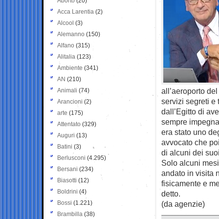
Aborto
(20)
Acca Larentia
(2)
Alcool
(3)
Alemanno
(150)
Alfano
(315)
Alitalia
(123)
Ambiente
(341)
AN
(210)
all’aeroporto del
Animali
(74)
servizi segreti e
Arancioni
(2)
dall’Egitto di ave
arte
(175)
sempre impegnato
Attentato
(329)
era stato uno deg
Auguri
(13)
avvocato che poi
Batini
(3)
di alcuni dei suoi
Berlusconi
(4.295)
Solo alcuni mesi
Bersani
(234)
andato in visita 
Biasotti
(12)
fisicamente e me
Boldrini
(4)
detto.
Bossi
(1.221)
(da agenzie)
Brambilla
(38)