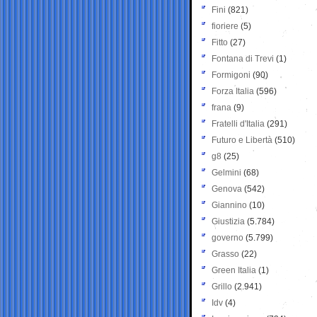
Fini
(821)
fioriere
(5)
Fitto
(27)
Fontana di Trevi
(1)
Formigoni
(90)
Forza Italia
(596)
frana
(9)
Fratelli d'Italia
(291)
Futuro e Libertà
(510)
g8
(25)
Gelmini
(68)
Genova
(542)
Giannino
(10)
Giustizia
(5.784)
governo
(5.799)
Grasso
(22)
Green Italia
(1)
Grillo
(2.941)
Idv
(4)