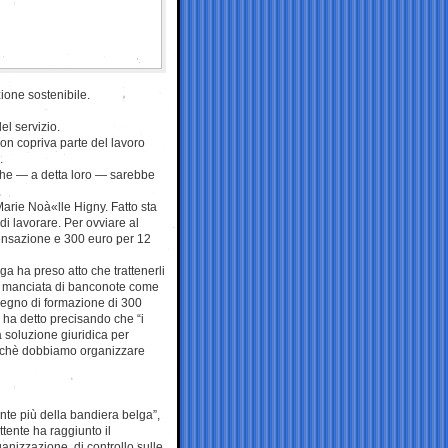
zione sostenibile.
l servizio.
on copriva parte del lavoro
.
 che — a detta loro — sarebbe
Marie Noà«lle Higny. Fatto sta
di lavorare. Per ovviare al
ensazione e 300 euro per 12
ga ha preso atto che trattenerli
na manciata di banconote come
segno di formazione di 300
, ha detto precisando che “i
a soluzione giuridica per
perchè dobbiamo organizzare
nte più della bandiera belga”,
ttente ha raggiunto il
anizzazione, di controllo sulle