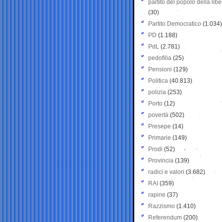
partito del popolo della libe
(30)
Partito Democratico
(1.034)
PD
(1.188)
PdL
(2.781)
pedofilia
(25)
Pensioni
(129)
Politica
(40.813)
polizia
(253)
Porto
(12)
povertà
(502)
Presepe
(14)
Primarie
(149)
Prodi
(52)
Provincia
(139)
radici e valori
(3.682)
RAI
(359)
rapine
(37)
Razzismo
(1.410)
Referendum
(200)