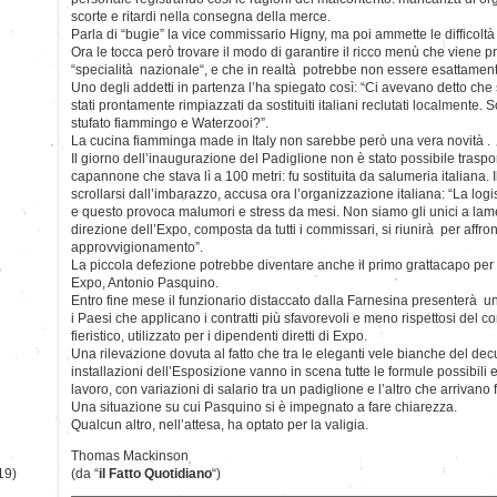
scorte e ritardi nella consegna della merce.
Parla di “bugie” la vice commissario Higny, ma poi ammette le difficoltà
Ora le tocca però trovare il modo di garantire il ricco menù che viene pr
“specialità nazionale“, e che in realtà potrebbe non essere esattament
Uno degli addetti in partenza l’ha spiegato così: “Ci avevano detto ch
stati prontamente rimpiazzati da sostituiti italiani reclutati localmente
stufato fiammingo e Waterzooi?”.
La cucina fiamminga made in Italy non sarebbe però una vera novità .
Il giorno dell’inaugurazione del Padiglione non è stato possibile traspor
capannone che stava lì a 100 metri: fu sostituita da salumeria italiana. 
scrollarsi dall’imbarazzo, accusa ora l’organizzazione italiana: “La log
e questo provoca malumori e stress da mesi. Non siamo gli unici a lame
direzione dell’Expo, composta da tutti i commissari, si riunirà per affro
approvvigionamento”.
La piccola defezione potrebbe diventare anche il primo grattacapo per
)
Expo, Antonio Pasquino.
Entro fine mese il funzionario distaccato dalla Farnesina presenterà un 
i Paesi che applicano i contratti più sfavorevoli e meno rispettosi del con
fieristico, utilizzato per i dipendenti diretti di Expo.
Una rilevazione dovuta al fatto che tra le eleganti vele bianche del de
installazioni dell’Esposizione vanno in scena tutte le formule possibili 
lavoro, con variazioni di salario tra un padiglione e l’altro che arrivano 
Una situazione su cui Pasquino si è impegnato a fare chiarezza.
Qualcun altro, nell’attesa, ha optato per la valigia.
Thomas Mackinson
19)
(da “
il Fatto Quotidiano
“)