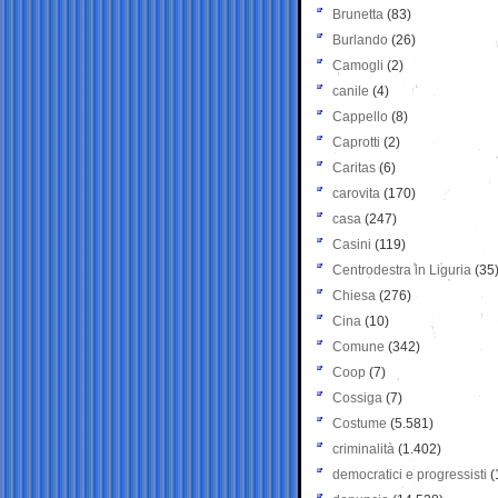
Brunetta
(83)
Burlando
(26)
Camogli
(2)
canile
(4)
Cappello
(8)
Caprotti
(2)
Caritas
(6)
carovita
(170)
casa
(247)
Casini
(119)
Centrodestra in Liguria
(35
Chiesa
(276)
Cina
(10)
Comune
(342)
Coop
(7)
Cossiga
(7)
Costume
(5.581)
criminalità
(1.402)
democratici e progressisti
(