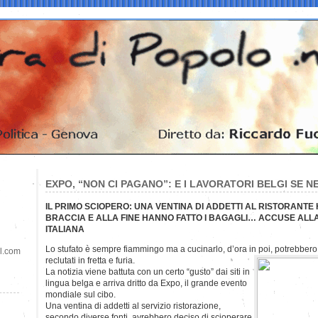
EXPO, “NON CI PAGANO”: E I LAVORATORI BELGI SE N
IL PRIMO SCIOPERO: UNA VENTINA DI ADDETTI AL RISTORANTE
BRACCIA E ALLA FINE HANNO FATTO I BAGAGLI… ACCUSE ALL
ITALIANA
Lo stufato è sempre fiammingo ma a cucinarlo, d’ora in poi, potrebbero e
il.com
reclutati in fretta e furia.
La notizia viene battuta con un certo “gusto” dai siti in
lingua belga e arriva dritto da Expo, il grande evento
mondiale sul cibo.
Una ventina di addetti al servizio ristorazione,
secondo diverse fonti, avrebbero deciso di scioperare