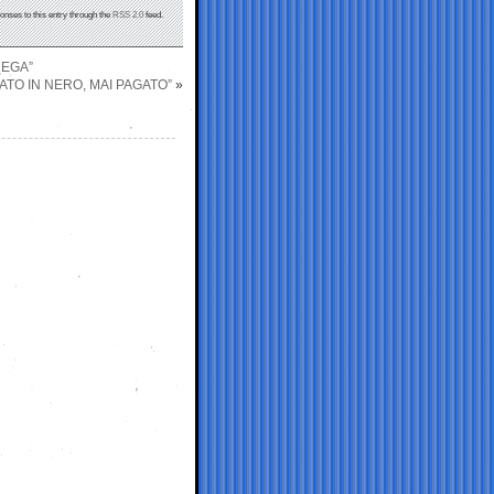
onses to this entry through the
RSS 2.0
feed.
REGA”
ATO IN NERO, MAI PAGATO”
»