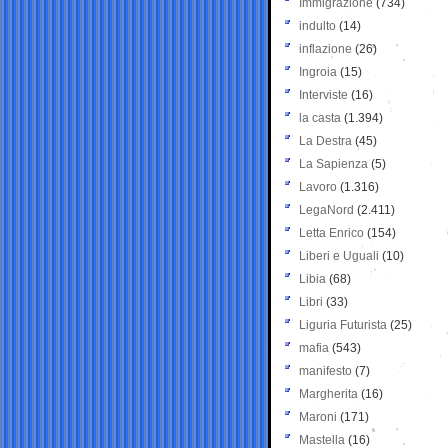
Immigrazione
(734)
indulto
(14)
inflazione
(26)
Ingroia
(15)
Interviste
(16)
la casta
(1.394)
La Destra
(45)
La Sapienza
(5)
Lavoro
(1.316)
LegaNord
(2.411)
Letta Enrico
(154)
Liberi e Uguali
(10)
Libia
(68)
Libri
(33)
Liguria Futurista
(25)
mafia
(543)
manifesto
(7)
Margherita
(16)
Maroni
(171)
Mastella
(16)