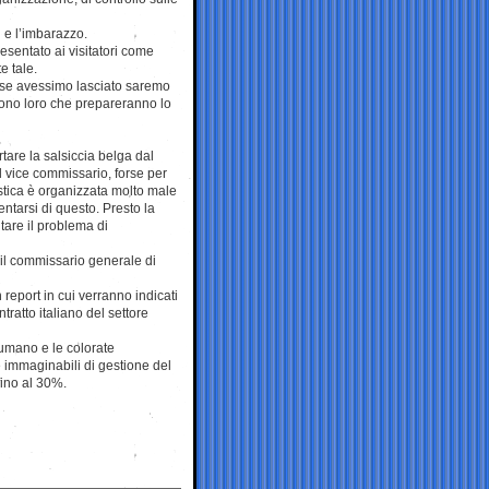
 e l’imbarazzo.
esentato ai visitatori come
e tale.
e se avessimo lasciato saremo
. Sono loro che prepareranno lo
tare la salsiccia belga dal
Il vice commissario, forse per
istica è organizzata molto male
ntarsi di questo. Presto la
ntare il problema di
 il commissario generale di
report in cui verranno indicati
tratto italiano del settore
cumano e le colorate
e immaginabili di gestione del
fino al 30%.