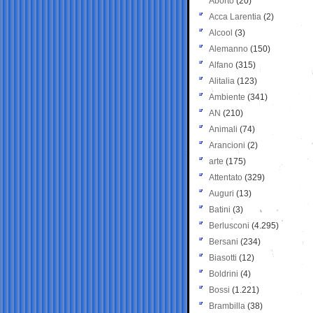
Aborto
(20)
Acca Larentia
(2)
Alcool
(3)
Alemanno
(150)
Alfano
(315)
Alitalia
(123)
Ambiente
(341)
AN
(210)
Animali
(74)
Arancioni
(2)
arte
(175)
Attentato
(329)
Auguri
(13)
Batini
(3)
Berlusconi
(4.295)
Bersani
(234)
Biasotti
(12)
Boldrini
(4)
Bossi
(1.221)
Brambilla
(38)