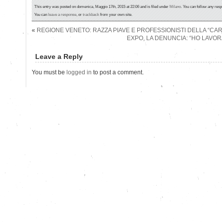
This entry was posted on domenica, Maggio 17th, 2015 at 22:06 and is filed under
Milano
. You can follow any resp
You can
leave a response
, or
trackback
from your own site.
«
REGIONE VENETO: RAZZA PIAVE E PROFESSIONISTI DELLA “CA
EXPO, LA DENUNCIA: “HO LAVOR
Leave a Reply
You must be
logged in
to post a comment.