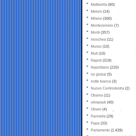
Mattarella
(60)
Meloni
(14)
Milano
(300)
Montezemolo
(7)
Monti
(357)
moschea
(11)
Musso
(10)
Muti
(10)
Napoli
(319)
Napolitano
(220)
no global
(5)
notte bianca
(3)
Nuovo Centrodestra
(2)
Obama
(11)
olimpiadi
(40)
Oliveri
(4)
Pannella
(29)
Papa
(33)
Parlamento
(1.428)