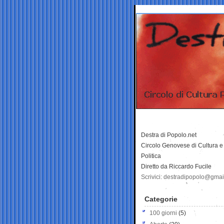
Destra di Popolo.net
Circolo Genovese di Cultura e
Politica
Diretto da Riccardo Fucile
Scrivici: destradipopolo@gma
Categorie
100 giorni
(5)