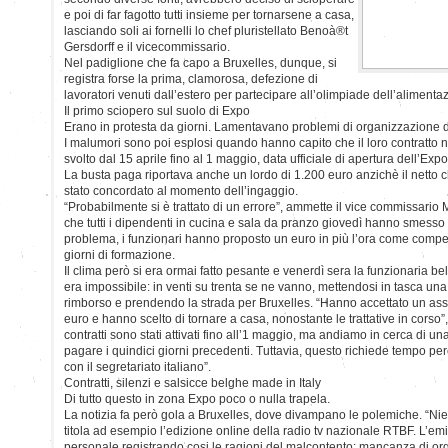
e poi di far fagotto tutti insieme per tornarsene a casa,
lasciando soli ai fornelli lo chef pluristellato Benoà®t
Gersdorff e il vicecommissario.
Nel padiglione che fa capo a Bruxelles, dunque, si
registra forse la prima, clamorosa, defezione di
lavoratori venuti dall’estero per partecipare all’olimpiade dell’alimenta
Il primo sciopero sul suolo di Expo
Erano in protesta da giorni. Lamentavano problemi di organizzazione de
I malumori sono poi esplosi quando hanno capito che il loro contratto n
svolto dal 15 aprile fino al 1 maggio, data ufficiale di apertura dell’Expo
La busta paga riportava anche un lordo di 1.200 euro anzichè il netto
stato concordato al momento dell’ingaggio.
“Probabilmente si è trattato di un errore”, ammette il vice commissario 
che tutti i dipendenti in cucina e sala da pranzo giovedì hanno smesso 
problema, i funzionari hanno proposto un euro in più l’ora come comp
giorni di formazione.
Il clima però si era ormai fatto pesante e venerdì sera la funzionaria bel
era impossibile: in venti su trenta se ne vanno, mettendosi in tasca u
rimborso e prendendo la strada per Bruxelles. “Hanno accettato un as
euro e hanno scelto di tornare a casa, nonostante le trattative in corso”
contratti sono stati attivati fino all’1 maggio, ma andiamo in cerca di un
pagare i quindici giorni precedenti. Tuttavia, questo richiede tempo 
con il segretariato italiano”.
Contratti, silenzi e salsicce belghe made in Italy
Di tutto questo in zona Expo poco o nulla trapela.
La notizia fa però gola a Bruxelles, dove divampano le polemiche. “Nie
titola ad esempio l’edizione online della radio tv nazionale RTBF. L’emi
personale registrando cosi le ragioni del malcontento: mancanza di org