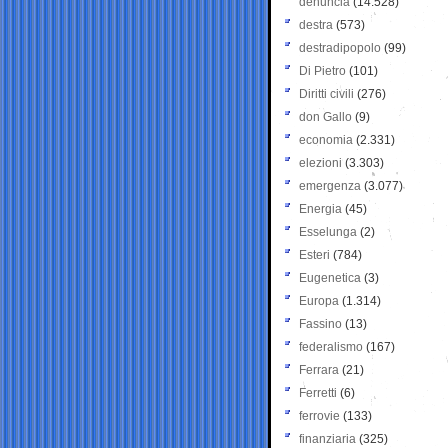
denuncia
(14.528)
destra
(573)
destradipopolo
(99)
Di Pietro
(101)
Diritti civili
(276)
don Gallo
(9)
economia
(2.331)
elezioni
(3.303)
emergenza
(3.077)
Energia
(45)
Esselunga
(2)
Esteri
(784)
Eugenetica
(3)
Europa
(1.314)
Fassino
(13)
federalismo
(167)
Ferrara
(21)
Ferretti
(6)
ferrovie
(133)
finanziaria
(325)