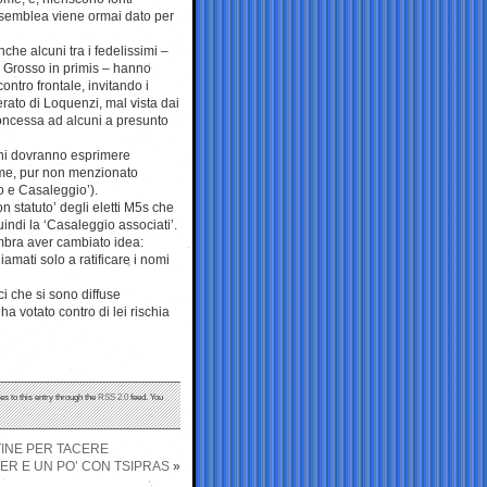
’assemblea viene ormai dato per
anche alcuni tra i fedelissimi –
 Grosso in primis – hanno
contro frontale, invitando i
erato di Loquenzi, mal vista dai
 concessa ad alcuni a presunto
lini dovranno esprimere
me, pur non menzionato
lo e Casaleggio’).
on statuto’ degli eletti M5s che
uindi la ‘Casaleggio associati’.
mbra aver cambiato idea:
amati solo a ratificare i nomi
ci che si sono diffuse
ha votato contro di lei rischia
es to this entry through the
RSS 2.0
feed. You
TINE PER TACERE
KER E UN PO’ CON TSIPRAS
»