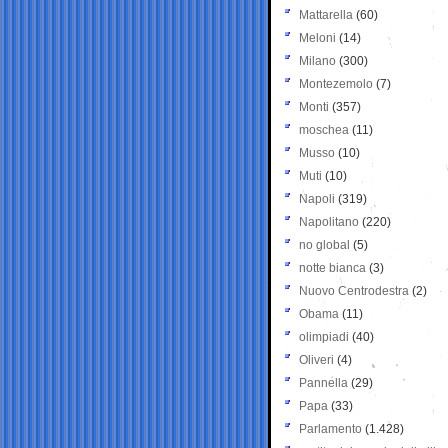
Mattarella
(60)
Meloni
(14)
Milano
(300)
Montezemolo
(7)
Monti
(357)
moschea
(11)
Musso
(10)
Muti
(10)
Napoli
(319)
Napolitano
(220)
no global
(5)
notte bianca
(3)
Nuovo Centrodestra
(2)
Obama
(11)
olimpiadi
(40)
Oliveri
(4)
Pannella
(29)
Papa
(33)
Parlamento
(1.428)