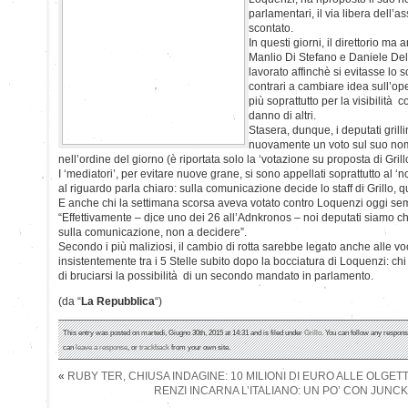
parlamentari, il via libera dell
scontato.
In questi giorni, il direttorio ma 
Manlio Di Stefano e Daniele Del
lavorato affinchè si evitasse lo s
contrari a cambiare idea sull’op
più soprattutto per la visibilità
danno di altri.
Stasera, dunque, i deputati gril
nuovamente un voto sul suo no
nell’ordine del giorno (è riportata solo la ‘votazione su proposta di Gril
I ‘mediatori’, per evitare nuove grane, si sono appellati soprattutto al ‘n
al riguardo parla chiaro: sulla comunicazione decide lo staff di Grillo, q
E anche chi la settimana scorsa aveva votato contro Loquenzi oggi se
“Effettivamente – dice uno dei 26 all’Adnkronos – noi deputati siamo chi
sulla comunicazione, non a decidere”.
Secondo i più maliziosi, il cambio di rotta sarebbe legato anche alle vo
insistentemente tra i 5 Stelle subito dopo la bocciatura di Loquenzi: chi 
di bruciarsi la possibilità di un secondo mandato in parlamento.
(da “
La Repubblica
“)
This entry was posted on martedì, Giugno 30th, 2015 at 14:31 and is filed under
Grillo
. You can follow any respons
can
leave a response
, or
trackback
from your own site.
«
RUBY TER, CHIUSA INDAGINE: 10 MILIONI DI EURO ALLE OLGET
RENZI INCARNA L’ITALIANO: UN PO’ CON JUNC