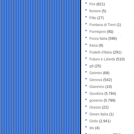
Fini
(821)
fioriere
(5)
Fitto
(27)
Fontana di Trevi
(1)
Formigoni
(90)
Forza Italia
(596)
frana
(9)
Fratelli d'Italia
(291)
Futuro e Libertà
(510)
g8
(25)
Gelmini
(68)
Genova
(542)
Giannino
(10)
Giustizia
(5.784)
governo
(5.799)
Grasso
(22)
Green Italia
(1)
Grillo
(2.941)
Idv
(4)