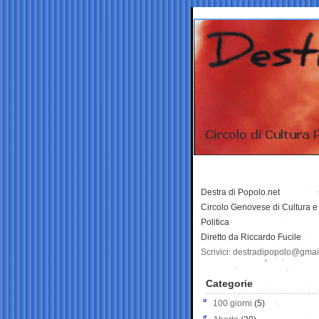
Destra di Popolo.net
Circolo Genovese di Cultura e
Politica
Diretto da Riccardo Fucile
Scrivici: destradipopolo@gma
Categorie
100 giorni
(5)