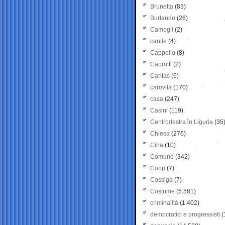
Brunetta
(83)
Burlando
(26)
Camogli
(2)
canile
(4)
Cappello
(8)
Caprotti
(2)
Caritas
(6)
carovita
(170)
casa
(247)
Casini
(119)
Centrodestra in Liguria
(35
Chiesa
(276)
Cina
(10)
Comune
(342)
Coop
(7)
Cossiga
(7)
Costume
(5.581)
criminalità
(1.402)
democratici e progressisti
(