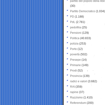
partito del popolo della libe
(30)
Partito Democratico
(1.034)
PD
(1.188)
PdL
(2.781)
pedofilia
(25)
Pensioni
(129)
Politica
(40.833)
polizia
(253)
Porto
(12)
povertà
(502)
Presepe
(14)
Primarie
(149)
Prodi
(52)
Provincia
(139)
radici e valori
(3.682)
RAI
(359)
rapine
(37)
Razzismo
(1.410)
Referendum
(200)