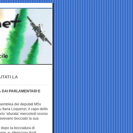
UTATI LA
A DAI PARLAMENTARI E
’assemblea dei deputati M5s
Ilaria Loquenzi, il capo dello
rio ‘silurata’ mercoledì scorso
he avevano bocciato la sua
 dopo la bocciatura di
me, e, riferiscono fonti