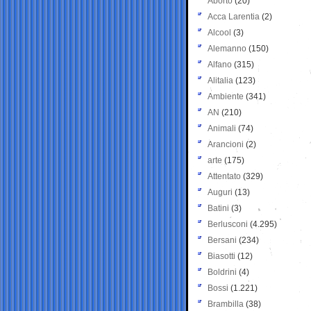
Aborto
(20)
Acca Larentia
(2)
Alcool
(3)
Alemanno
(150)
Alfano
(315)
Alitalia
(123)
Ambiente
(341)
AN
(210)
Animali
(74)
Arancioni
(2)
arte
(175)
Attentato
(329)
Auguri
(13)
Batini
(3)
Berlusconi
(4.295)
Bersani
(234)
Biasotti
(12)
Boldrini
(4)
Bossi
(1.221)
Brambilla
(38)