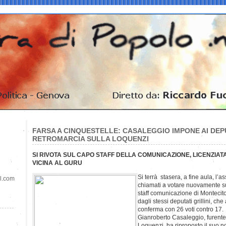
FARSA A CINQUESTELLE: CASALEGGIO IMPONE AI DEP
RETROMARCIA SULLA LOQUENZI
SI RIVOTA SUL CAPO STAFF DELLA COMUNICAZIONE, LICENZIAT
VICINA AL GURU
Si terrà stasera, a fine aula, l
il.com
chiamati a votare nuovamente su 
staff comunicazione di Montecito
dagli stessi deputati grillini, c
conferma con 26 voti contro 17.
Gianroberto Casaleggio, furente
Loquenzi, ha riproposto il suo no