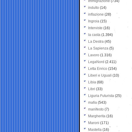
Immigrazione
(734)
indulto
(14)
inflazione
(26)
Ingroia
(15)
Interviste
(16)
la casta
(1.394)
La Destra
(45)
La Sapienza
(5)
Lavoro
(1.316)
LegaNord
(2.411)
Letta Enrico
(154)
Liberi e Uguali
(10)
Libia
(68)
Libri
(33)
Liguria Futurista
(25)
mafia
(543)
manifesto
(7)
Margherita
(16)
Maroni
(171)
Mastella
(16)