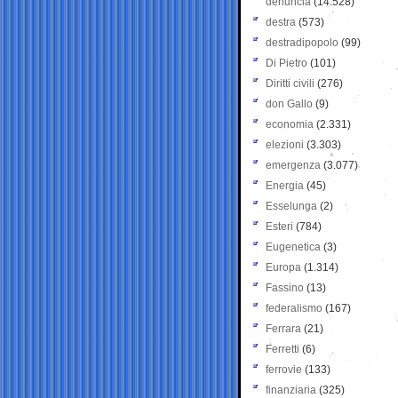
denuncia
(14.528)
destra
(573)
destradipopolo
(99)
Di Pietro
(101)
Diritti civili
(276)
don Gallo
(9)
economia
(2.331)
elezioni
(3.303)
emergenza
(3.077)
Energia
(45)
Esselunga
(2)
Esteri
(784)
Eugenetica
(3)
Europa
(1.314)
Fassino
(13)
federalismo
(167)
Ferrara
(21)
Ferretti
(6)
ferrovie
(133)
finanziaria
(325)