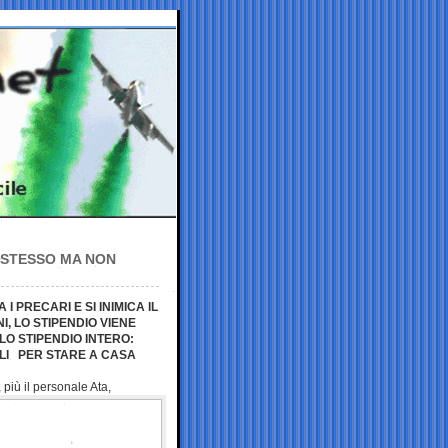
O STESSO MA NON
I PRECARI E SI INIMICA IL
, LO STIPENDIO VIENE
O STIPENDIO INTERO:
LI PER STARE A CASA
 più il
personale Ata,