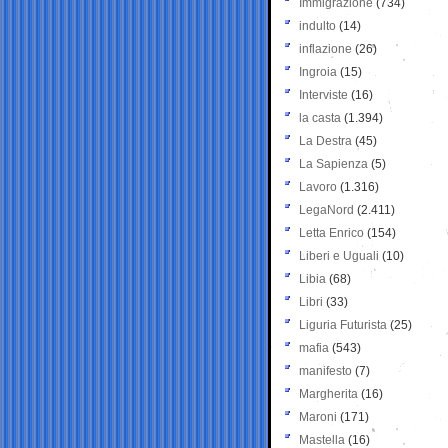
Immigrazione
(734)
indulto
(14)
inflazione
(26)
Ingroia
(15)
Interviste
(16)
la casta
(1.394)
La Destra
(45)
La Sapienza
(5)
Lavoro
(1.316)
LegaNord
(2.411)
Letta Enrico
(154)
Liberi e Uguali
(10)
Libia
(68)
Libri
(33)
Liguria Futurista
(25)
mafia
(543)
manifesto
(7)
Margherita
(16)
Maroni
(171)
Mastella
(16)