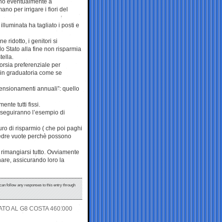
tano eventualmente a
no per irrigare i fiori del
luminata ha tagliato i posti e
e ridotto, i genitori si
lo Stato alla fine non risparmia
ella.
corsia preferenziale per
 in graduatoria come se
pensionamenti annuali”: quello
nte tutti fissi.
seguiranno l’esempio di
uro di risparmio ( che poi paghi
attedre vuote perchè possono
 rimangiarsi tutto. Ovviamente
nare, assicurando loro la
 can follow any responses to this entry through
TO AL G8 COSTA 460.000