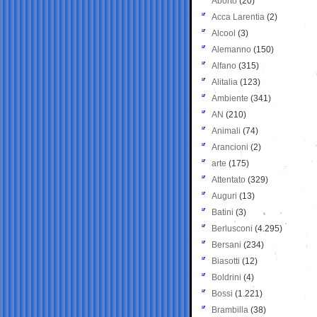
Aborto
(20)
Acca Larentia
(2)
Alcool
(3)
Alemanno
(150)
Alfano
(315)
Alitalia
(123)
Ambiente
(341)
AN
(210)
Animali
(74)
Arancioni
(2)
arte
(175)
Attentato
(329)
Auguri
(13)
Batini
(3)
Berlusconi
(4.295)
Bersani
(234)
Biasotti
(12)
Boldrini
(4)
Bossi
(1.221)
Brambilla
(38)