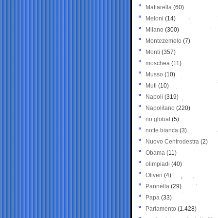
Mattarella
(60)
Meloni
(14)
Milano
(300)
Montezemolo
(7)
Monti
(357)
moschea
(11)
Musso
(10)
Muti
(10)
Napoli
(319)
Napolitano
(220)
no global
(5)
notte bianca
(3)
Nuovo Centrodestra
(2)
Obama
(11)
olimpiadi
(40)
Oliveri
(4)
Pannella
(29)
Papa
(33)
Parlamento
(1.428)