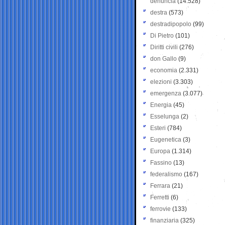
denuncia
(14.528)
destra
(573)
destradipopolo
(99)
Di Pietro
(101)
Diritti civili
(276)
don Gallo
(9)
economia
(2.331)
elezioni
(3.303)
emergenza
(3.077)
Energia
(45)
Esselunga
(2)
Esteri
(784)
Eugenetica
(3)
Europa
(1.314)
Fassino
(13)
federalismo
(167)
Ferrara
(21)
Ferretti
(6)
ferrovie
(133)
finanziaria
(325)