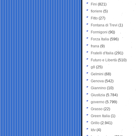
Fini
(821)
fioriere
(5)
Fitto
(27)
Fontana di Trevi
(1)
Formigoni
(90)
Forza Italia
(596)
frana
(9)
Fratelli d'Italia
(291)
Futuro e Libertà
(510)
g8
(25)
Gelmini
(68)
Genova
(542)
Giannino
(10)
Giustizia
(5.784)
governo
(5.799)
Grasso
(22)
Green Italia
(1)
Grillo
(2.941)
Idv
(4)