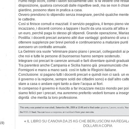
Fumo negli occhi, come i lavori socialmente utili: si fa vedere che res
disposizione, qualora convocati dalle rispettive sedi, ma se non li chiama
giardino, possono stare in pratica a casa.
Ovvero prendono lo stipendio senza insegnare, perchè qualche mente il
le cattedre.
Così si finisce cornuti e mazziati: il servizio peggiora, il tempo pieno vien
incazzano, i docenti corrono a tappare i buchi da una scuola all’altra e 
un euro, perchè paga lo stesso gli stipendi. Grande operazione, Mariast
Postilla: i docenti precari avranno altri due vantaggi: godranno di una 
ottenere supplenze per brevi periodi e continueranno a maturare punti
avessero un contratto annuale.
La Gelmini ora vuole “eliminare piano piano i precari, collegandoli ai 
che noi e tutte le persone di buonsenso hanno sempre sostenuto.
Integrare coi precari le carenze annuali e farli diventare quindi gradualme
Tra parentesi anche Campania e Sicilia hanno già preannunciato che 
)
Formigoni e mano a mano sarà così in tutte le Regioni italiane.
Conclusione: si pagano tutti i docenti precari e quindi non ci sarà un e
il governo o la regione, sempre soldi dei cittadini sono) e dall’altro c
stare a casa o andare ogni tanto a dare l’acqua ai fiori.
In compenso il governo è riuscito a far incazzare mezzo mondo per poi
siamo felici per i precari, ma avremmo preferito vederli tornare a inseg
dignità che merita la loro professione.
This entry was posted on mercoledì, Settembre 9th, 2009 at 13:48 and is filed under
governo
,
Lavoro
,
scuola
. You
the
RSS 2.0
feed. You can
leave a response
, or
trackback
from your own site.
«
IL LIBRO SU CANOVA DA 25 KG CHE BERLUSCONI HA REGALA
19)
DOLLARI A COPIA