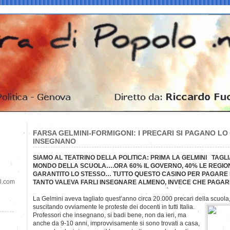
FARSA GELMINI-FORMIGONI: I PRECARI SI PAGANO L
INSEGNANO
SIAMO AL TEATRINO DELLA POLITICA: PRIMA LA GELMINI TAGLIA 
MONDO DELLA SCUOLA….ORA 60% IL GOVERNO, 40% LE REGIONI
GARANTITO LO STESSO… TUTTO QUESTO CASINO PER PAGARE L
il.com
TANTO VALEVA FARLI INSEGNARE ALMENO, INVECE CHE PAGAR
La Gelmini aveva tagliato quest’anno circa 20.000 precari della scuola,
suscitando ovviamente le proteste dei docenti in tutti Italia.
Professori che insegnano, si badi bene, non da ieri, ma
anche da 9-10 anni, improvvisamente si sono trovati a casa,