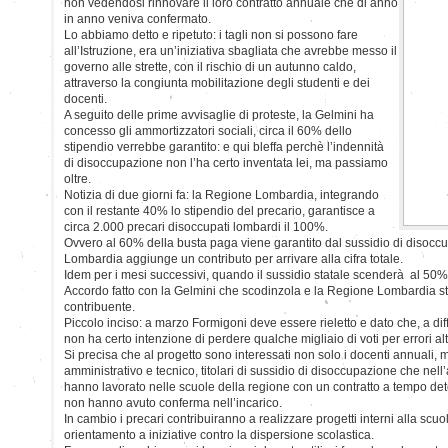
non vedendosi rinnovare il loro contratto annuale che di anno
in anno veniva confermato.
Lo abbiamo detto e ripetuto: i tagli non si possono fare
all’Istruzione, era un’iniziativa sbagliata che avrebbe messo il
governo alle strette, con il rischio di un autunno caldo,
attraverso la congiunta mobilitazione degli studenti e dei
docenti.
A seguito delle prime avvisaglie di proteste, la Gelmini ha
concesso gli ammortizzatori sociali, circa il 60% dello
stipendio verrebbe garantito: e qui bleffa perchè l’indennità
di disoccupazione non l’ha certo inventata lei, ma passiamo
oltre.
Notizia di due giorni fa: la Regione Lombardia, integrando
con il restante 40% lo stipendio del precario, garantisce a
circa 2.000 precari disoccupati lombardi il 100%.
Ovvero al 60% della busta paga viene garantito dal sussidio di disocc
Lombardia aggiunge un contributo per arrivare alla cifra totale.
Idem per i mesi successivi, quando il sussidio statale scenderà al 50%
Accordo fatto con la Gelmini che scodinzola e la Regione Lombardia sta
contribuente.
Piccolo inciso: a marzo Formigoni deve essere rieletto e dato che, a diff
non ha certo intenzione di perdere qualche migliaio di voti per errori alt
Si precisa che al progetto sono interessati non solo i docenti annuali,
amministrativo e tecnico, titolari di sussidio di disoccupazione che n
hanno lavorato nelle scuole della regione con un contratto a tempo de
non hanno avuto conferma nell’incarico.
In cambio i precari contribuiranno a realizzare progetti interni alla scuola
orientamento a iniziative contro la dispersione scolastica.