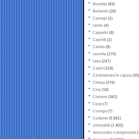
Brunetta
(83)
Burlando
(26)
Camogli
(2)
canile
(4)
Cappello
(8)
Caprotti
(2)
Caritas
(6)
carovita
(170)
casa
(247)
Casini
(119)
Centrodestra in Liguria
(35
Chiesa
(276)
Cina
(10)
Comune
(342)
Coop
(7)
Cossiga
(7)
Costume
(5.581)
criminalità
(1.402)
democratici e progressisti
(