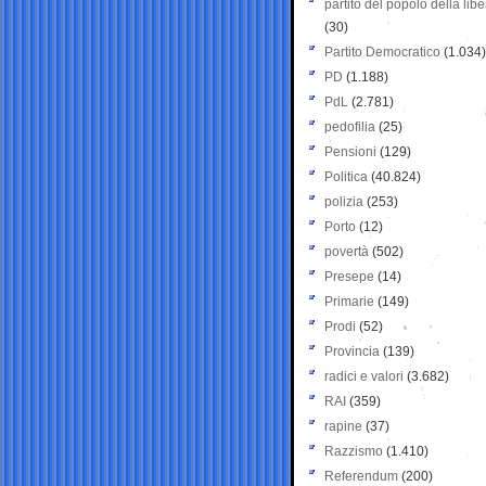
partito del popolo della libe
(30)
Partito Democratico
(1.034)
PD
(1.188)
PdL
(2.781)
pedofilia
(25)
Pensioni
(129)
Politica
(40.824)
polizia
(253)
Porto
(12)
povertà
(502)
Presepe
(14)
Primarie
(149)
Prodi
(52)
Provincia
(139)
radici e valori
(3.682)
RAI
(359)
rapine
(37)
Razzismo
(1.410)
Referendum
(200)