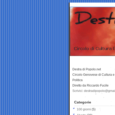
Destra di Popolo.net
Circolo Genovese di Cultura e
Politica
Diretto da Riccardo Fucile
Scrivici: destradipopolo@gma
Categorie
100 giorni
(5)