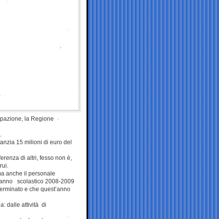
upazione, la Regione
.
nzia 15 milioni di euro del
erenza di altri, fesso non è,
rui.
 ma anche il personale
ell’anno scolastico 2008-2009
terminato e che quest’anno
: dalle attività di