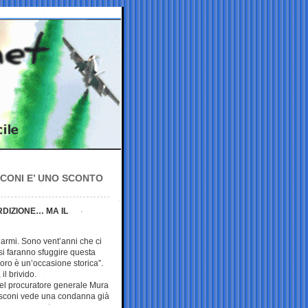
CONI E’ UNO SCONTO
DIZIONE… MA IL
narmi. Sono vent’anni che ci
si faranno sfuggire questa
oro è un’occasione storica”.
 il brivido.
del procuratore generale Mura
usconi vede una condanna già