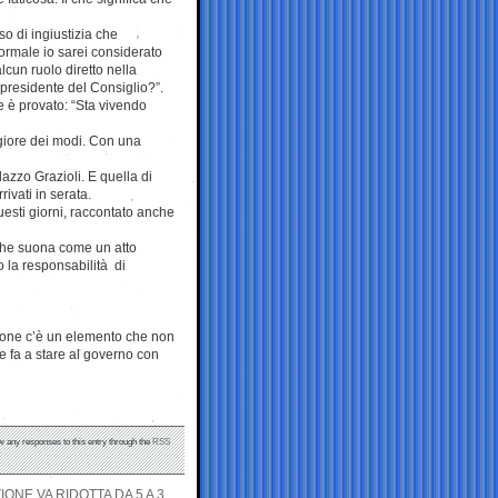
so di ingiustizia che
 normale io sarei considerato
lcun ruolo diretto nella
 presidente del Consiglio?”.
e è provato: “Sta vivendo
giore dei modi. Con una
lazzo Grazioli. E quella di
rivati in serata.
esti giorni, raccontato anche
 che suona come un atto
o la responsabilità di
sione c’è un elemento che non
e fa a stare al governo con
ow any responses to this entry through the
RSS
NE VA RIDOTTA DA 5 A 3