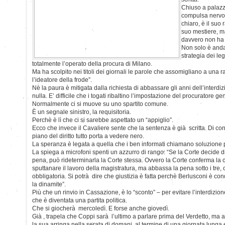
Chiuso a palazz
compulsa nervo
chiaro, è il suo 
suo mestiere, m
davvero non ha 
Non solo è anda
strategia dei le
totalmente l’operato della procura di Milano.
Ma ha scolpito nei titoli dei giornali le parole che assomigliano a una r
l’ideatore della frode”.
Nè la paura è mitigata dalla richiesta di abbassare gli anni dell’interd
nulla. E’ difficile che i togati ribaltino l’impostazione del procuratore ge
Normalmente ci si muove su uno spartito comune.
È un segnale sinistro, la requisitoria.
Perchè è lì che ci si sarebbe aspettato un “appiglio”.
Ecco che invece il Cavaliere sente che la sentenza è già scritta. Di co
piano del diritto tutto porta a vedere nero.
La speranza è legata a quella che i ben informati chiamano soluzione p
La spiega a microfoni spenti un azzurro di rango: “Se la Corte decide di
pena, può rideterminarla la Corte stessa. Ovvero la Corte conferma l
sputtanare il lavoro della magistratura, ma abbassa la pena sotto i tre, c
obbligatoria. Si potrà dire che giustizia è fatta perchè Berlusconi è 
la dinamite”.
Più che un rinvio in Cassazione, è lo “sconto” – per evitare l’interdizione
che è diventata una partita politica.
Che si giocherà mercoledì. E forse anche giovedì.
Già , trapela che Coppi sarà l’ultimo a parlare prima del Verdetto, ma 
la sua arringa nella serata di domani, al termine di una giornata lunga e 