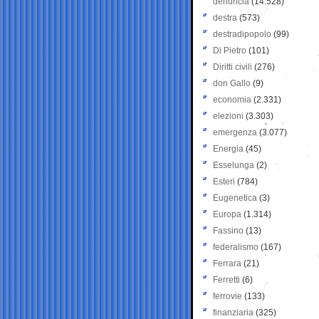
denuncia
(14.528)
destra
(573)
destradipopolo
(99)
Di Pietro
(101)
Diritti civili
(276)
don Gallo
(9)
economia
(2.331)
elezioni
(3.303)
emergenza
(3.077)
Energia
(45)
Esselunga
(2)
Esteri
(784)
Eugenetica
(3)
Europa
(1.314)
Fassino
(13)
federalismo
(167)
Ferrara
(21)
Ferretti
(6)
ferrovie
(133)
finanziaria
(325)