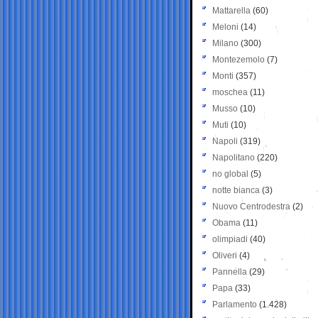
Mattarella
(60)
Meloni
(14)
Milano
(300)
Montezemolo
(7)
Monti
(357)
moschea
(11)
Musso
(10)
Muti
(10)
Napoli
(319)
Napolitano
(220)
no global
(5)
notte bianca
(3)
Nuovo Centrodestra
(2)
Obama
(11)
olimpiadi
(40)
Oliveri
(4)
Pannella
(29)
Papa
(33)
Parlamento
(1.428)