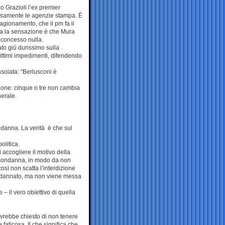
o Grazioli l’ex premier
samente le agenzie stampa. È
ragionamento, che il pm fa il
a la sensazione è che Mura
concesso nulla.
to giù durissimo sulla
gittimi impedimenti, difendendo
asoiata: “Berlusconi è
izione: cinque o tre non cambia
nerale.
ndanna. La verità è che sul
olitica.
 accogliere il motivo della
a condanna, in modo da non
osì non scatta l’interdizione
condannato, ma non viene messa
 – il vero obiettivo di quella
avrebbe chiesto di non tenere
faticosa. Il che significa che