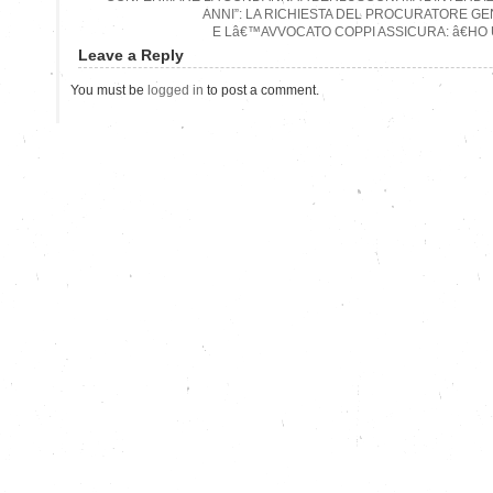
ANNI”: LA RICHIESTA DEL PROCURATORE G
E Lâ€™AVVOCATO COPPI ASSICURA: â€HO 
Leave a Reply
You must be
logged in
to post a comment.