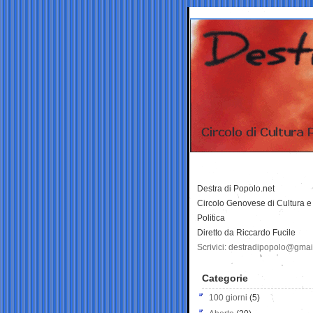
Destra di Popolo.net
Circolo Genovese di Cultura e
Politica
Diretto da Riccardo Fucile
Scrivici: destradipopolo@gma
Categorie
100 giorni
(5)