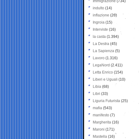
Immigrazione
(734)
indulto
(14)
inflazione
(26)
Ingroia
(15)
Interviste
(16)
la casta
(1.394)
La Destra
(45)
La Sapienza
(5)
Lavoro
(1.316)
LegaNord
(2.411)
Letta Enrico
(154)
Liberi e Uguali
(10)
Libia
(68)
Libri
(33)
Liguria Futurista
(25)
mafia
(543)
manifesto
(7)
Margherita
(16)
Maroni
(171)
Mastella
(16)