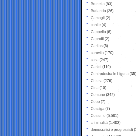
Brunetta
(83)
Burlando
(26)
Camogli
(2)
canile
(4)
Cappello
(8)
Caprotti
(2)
Caritas
(6)
carovita
(170)
casa
(247)
Casini
(119)
Centrodestra in Liguria
(35
Chiesa
(276)
Cina
(10)
Comune
(342)
Coop
(7)
Cossiga
(7)
Costume
(5.581)
criminalità
(1.402)
democratici e progressisti
(