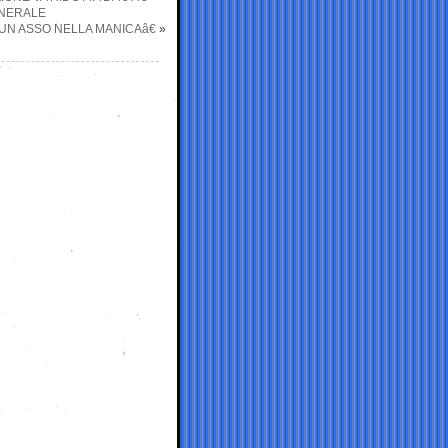
ENERALE
UN ASSO NELLA MANICAâ€
»