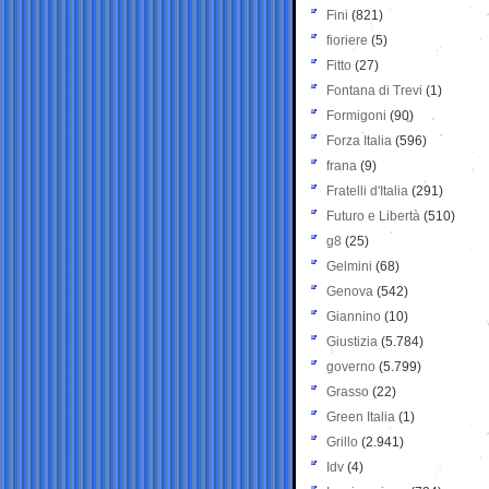
Fini
(821)
fioriere
(5)
Fitto
(27)
Fontana di Trevi
(1)
Formigoni
(90)
Forza Italia
(596)
frana
(9)
Fratelli d'Italia
(291)
Futuro e Libertà
(510)
g8
(25)
Gelmini
(68)
Genova
(542)
Giannino
(10)
Giustizia
(5.784)
governo
(5.799)
Grasso
(22)
Green Italia
(1)
Grillo
(2.941)
Idv
(4)