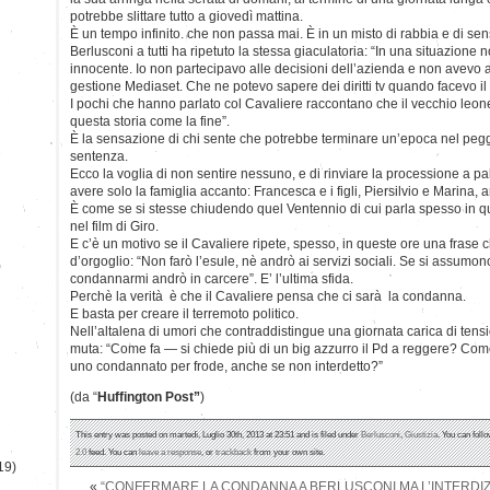
potrebbe slittare tutto a giovedì mattina.
È un tempo infinito. che non passa mai. È in un misto di rabbia e di sen
Berlusconi a tutti ha ripetuto la stessa giaculatoria: “In una situazione
innocente. Io non partecipavo alle decisioni dell’azienda e non avevo a
gestione Mediaset. Che ne potevo sapere dei diritti tv quando facevo il
I pochi che hanno parlato col Cavaliere raccontano che il vecchio leon
questa storia come la fine”.
È la sensazione di chi sente che potrebbe terminare un’epoca nel peg
sentenza.
Ecco la voglia di non sentire nessuno, e di rinviare la processione a pa
avere solo la famiglia accanto: Francesca e i figli, Piersilvio e Marina, ar
È come se si stesse chiudendo quel Ventennio di cui parla spesso in qu
nel film di Giro.
E c’è un motivo se il Cavaliere ripete, spesso, in queste ore una frase
d’orgoglio: “Non farò l’esule, nè andrò ai servizi sociali. Se si assumon
)
condannarmi andrò in carcere”. E’ l’ultima sfida.
Perchè la verità è che il Cavaliere pensa che ci sarà la condanna.
E basta per creare il terremoto politico.
Nell’altalena di umori che contraddistingue una giornata carica di ten
muta: “Come fa — si chiede più di un big azzurro il Pd a reggere? Com
uno condannato per frode, anche se non interdetto?”
(da “
Huffington Post”
)
This entry was posted on martedì, Luglio 30th, 2013 at 23:51 and is filed under
Berlusconi
,
Giustizia
. You can foll
2.0
feed. You can
leave a response
, or
trackback
from your own site.
19)
«
“CONFERMARE LA CONDANNA A BERLUSCONI MA L’INTERDIZIO