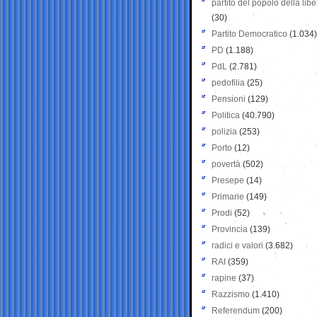
partito del popolo della libe
(30)
Partito Democratico
(1.034)
PD
(1.188)
PdL
(2.781)
pedofilia
(25)
Pensioni
(129)
Politica
(40.790)
polizia
(253)
Porto
(12)
povertà
(502)
Presepe
(14)
Primarie
(149)
Prodi
(52)
Provincia
(139)
radici e valori
(3.682)
RAI
(359)
rapine
(37)
Razzismo
(1.410)
Referendum
(200)