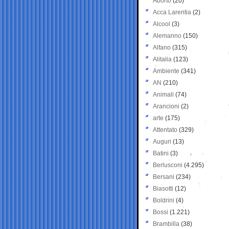
Aborto
(20)
Acca Larentia
(2)
Alcool
(3)
Alemanno
(150)
Alfano
(315)
Alitalia
(123)
Ambiente
(341)
AN
(210)
Animali
(74)
Arancioni
(2)
arte
(175)
Attentato
(329)
Auguri
(13)
Batini
(3)
Berlusconi
(4.295)
Bersani
(234)
Biasotti
(12)
Boldrini
(4)
Bossi
(1.221)
Brambilla
(38)