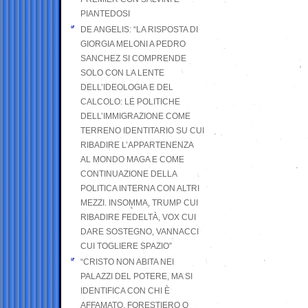
PIANTEDOSI
DE ANGELIS: “LA RISPOSTA DI
GIORGIA MELONI A PEDRO
SANCHEZ SI COMPRENDE
SOLO CON LA LENTE
DELL’IDEOLOGIA E DEL
CALCOLO: LE POLITICHE
DELL’IMMIGRAZIONE COME
TERRENO IDENTITARIO SU CUI
RIBADIRE L’APPARTENENZA
AL MONDO MAGA E COME
CONTINUAZIONE DELLA
POLITICA INTERNA CON ALTRI
MEZZI. INSOMMA, TRUMP CUI
RIBADIRE FEDELTÀ, VOX CUI
DARE SOSTEGNO, VANNACCI
CUI TOGLIERE SPAZIO”
“CRISTO NON ABITA NEI
PALAZZI DEL POTERE, MA SI
IDENTIFICA CON CHI È
AFFAMATO, FORESTIERO O