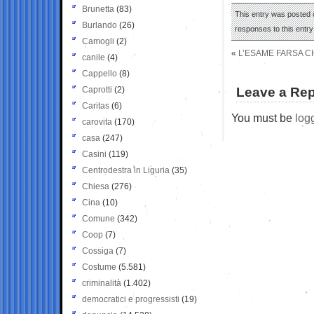
Brunetta
(83)
This entry was posted 
Burlando
(26)
responses to this entr
Camogli
(2)
«
L’ESAME FARSA CH
canile
(4)
Cappello
(8)
Caprotti
(2)
Leave a Rep
Caritas
(6)
You must be
log
carovita
(170)
casa
(247)
Casini
(119)
Centrodestra in Liguria
(35)
Chiesa
(276)
Cina
(10)
Comune
(342)
Coop
(7)
Cossiga
(7)
Costume
(5.581)
criminalità
(1.402)
democratici e progressisti
(19)