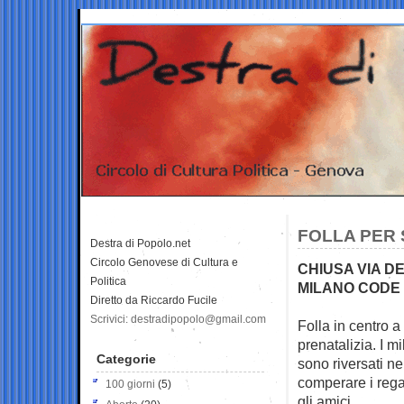
FOLLA PER 
Destra di Popolo.net
Circolo Genovese di Cultura e
CHIUSA VIA D
Politica
MILANO CODE 
Diretto da Riccardo Fucile
Scrivici: destradipopolo@gmail.com
Folla in centro 
prenatalizia. I
mi
Categorie
sono riversati ne
comperare i regal
100 giorni
(5)
gli amici.