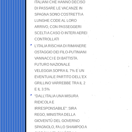
ITALIANI CHE HANNO DECISO
DI PASSARE LE VACANZE IN
SPAGNA SONO COSTRETTI A
LUNGHE CODE AL LORO
ARRIVO, CON PASSEGGERI
SCELTI A CASO O INTERI AEREI
CONTROLLATI
L’ITALIA RISCHIA DI RIMANERE
OSTAGGIO DEI FILO-PUTINIANI
VANNACCI E DI BATTISTA.
FUTURO NAZIONALE
VELEGGIA SOPRA IL 7% E UN
EVENTUALE PARTITO DELL’EX
GRILLINO VARREBBE TRA IL 2
E IL 3.5%
“DALL’ITALIA UNA MISURA
RIDICOLA E
IRRESPONSABILE”: SIRA
REGO, MINISTRA DELLA
GIOVENTÙ DEL GOVERNO
SPAGNOLO, FA LO SHAMPOO A