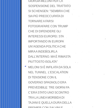
GIORGIA MELONI PER LA
SOSPENSIONE DEL TRATTATO
SI SCHENGEN: “SEMBRA CHE
SIA PIÙ PREOCCUPATA DI
TORNARE A FARSI
FOTOGRAFARE CON TRUMP
CHE DI DIFENDERE GLI
INTERESSI EUROPEI. STA
IMPORTANDO IN EUROPA
UN’AGENDA POLITICA CHE
MIRA A INDEBOLIRLA
DALL’INTERNO. MA È RIMASTA
PIUTTOSTO ISOLATA”
MELONI SI È INFILATA DA SOLA
NEL TUNNEL. L’ESCALATION
DI TENSIONE CON IL
GOVERNO SPAGNOLO ERA
PREVEDIBILE: TRE GIORNI FA
C’ERA STATO UNO SCONTRO
TRA LA LINEA MORBIDA DI
TAJANI E QUELLA DURA DELLA
PREMIER CON SALVINI E