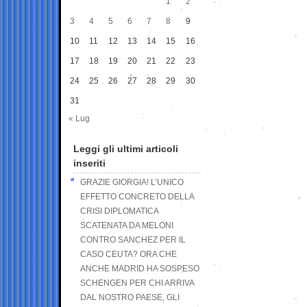
1
2
3
4
5
6
7
8
9
10
11
12
13
14
15
16
17
18
19
20
21
22
23
24
25
26
27
28
29
30
31
« Lug
Leggi gli ultimi articoli
inseriti
GRAZIE GIORGIA! L’UNICO
EFFETTO CONCRETO DELLA
CRISI DIPLOMATICA
SCATENATA DA MELONI
CONTRO SANCHEZ PER IL
CASO CEUTA? ORA CHE
ANCHE MADRID HA SOSPESO
SCHENGEN PER CHI ARRIVA
DAL NOSTRO PAESE, GLI