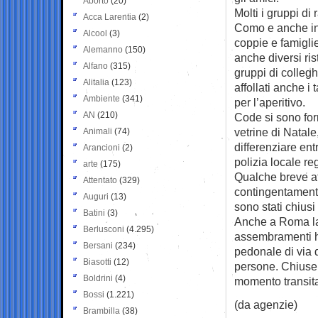
Aborto
(20)
Molti i gruppi di
Acca Larentia
(2)
Como e anche i
Alcool
(3)
coppie e famiglie
Alemanno
(150)
anche diversi ris
Alfano
(315)
gruppi di collegh
Alitalia
(123)
affollati anche i 
Ambiente
(341)
per l’aperitivo.
AN
(210)
Code si sono for
vetrine di Natale
Animali
(74)
differenziare ent
Arancioni
(2)
polizia locale reg
arte
(175)
Qualche breve att
Attentato
(329)
contingentamento
Auguri
(13)
sono stati chiusi
Batini
(3)
Anche a Roma la f
Berlusconi
(4.295)
assembramenti ha
Bersani
(234)
pedonale di via d
Biasotti
(12)
persone. Chiuse 
Boldrini
(4)
momento transit
Bossi
(1.221)
(da agenzie)
Brambilla
(38)