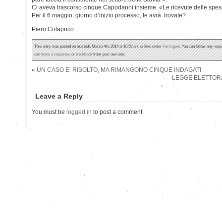
Ci aveva trascorso cinque Capodanni insieme. «Le ricevute delle spe
Per il 6 maggio, giorno d’inizio processo, le avrà trovate?
Piero Colaprico
This entry was posted on martedì, Marzo 4th, 2014 at 10:59 and is filed under
Formigoni
. You can follow any resp
can
leave a response
, or
trackback
from your own site.
«
UN CASO E’ RISOLTO, MA RIMANGONO CINQUE INDAGATI
LEGGE ELETTORA
Leave a Reply
You must be
logged in
to post a comment.