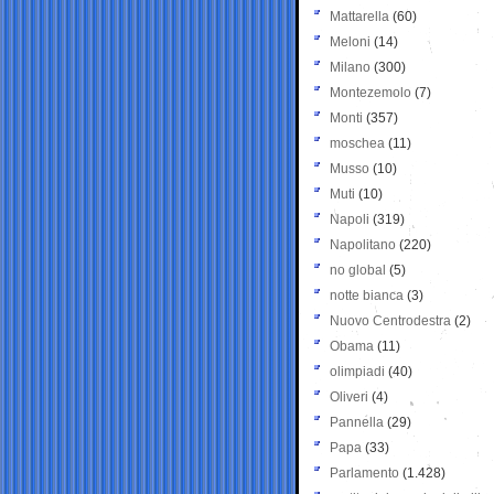
Mattarella
(60)
Meloni
(14)
Milano
(300)
Montezemolo
(7)
Monti
(357)
moschea
(11)
Musso
(10)
Muti
(10)
Napoli
(319)
Napolitano
(220)
no global
(5)
notte bianca
(3)
Nuovo Centrodestra
(2)
Obama
(11)
olimpiadi
(40)
Oliveri
(4)
Pannella
(29)
Papa
(33)
Parlamento
(1.428)