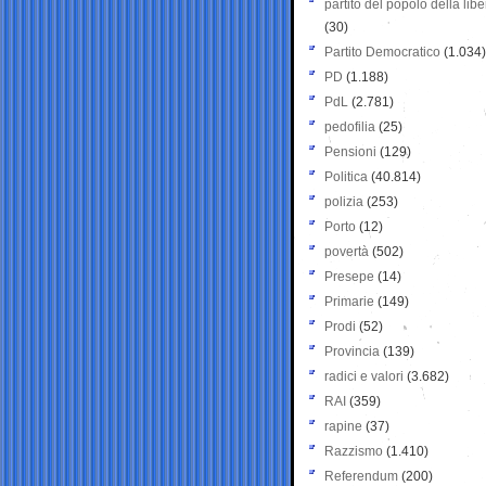
partito del popolo della libe
(30)
Partito Democratico
(1.034)
PD
(1.188)
PdL
(2.781)
pedofilia
(25)
Pensioni
(129)
Politica
(40.814)
polizia
(253)
Porto
(12)
povertà
(502)
Presepe
(14)
Primarie
(149)
Prodi
(52)
Provincia
(139)
radici e valori
(3.682)
RAI
(359)
rapine
(37)
Razzismo
(1.410)
Referendum
(200)