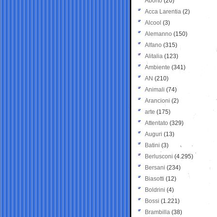
Aborto
(20)
Acca Larentia
(2)
Alcool
(3)
Alemanno
(150)
Alfano
(315)
Alitalia
(123)
Ambiente
(341)
AN
(210)
Animali
(74)
Arancioni
(2)
arte
(175)
Attentato
(329)
Auguri
(13)
Batini
(3)
Berlusconi
(4.295)
Bersani
(234)
Biasotti
(12)
Boldrini
(4)
Bossi
(1.221)
Brambilla
(38)