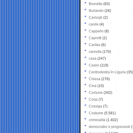
Brunetta
(83)
Burlando
(26)
Camogli
(2)
canile
(4)
Cappello
(8)
Caprotti
(2)
Caritas
(6)
carovita
(170)
casa
(247)
Casini
(119)
Centrodestra in Liguria
(35
Chiesa
(276)
Cina
(10)
Comune
(342)
Coop
(7)
Cossiga
(7)
Costume
(5.581)
criminalità
(1.402)
democratici e progressisti
(