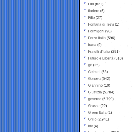
Fini
(821)
fioriere
(5)
Fitto
(27)
Fontana di Trevi
(1)
Formigoni
(90)
Forza Italia
(596)
frana
(9)
Fratelli d'Italia
(291)
Futuro e Libertà
(510)
g8
(25)
Gelmini
(68)
Genova
(542)
Giannino
(10)
Giustizia
(5.784)
governo
(5.799)
Grasso
(22)
Green Italia
(1)
Grillo
(2.941)
Idv
(4)