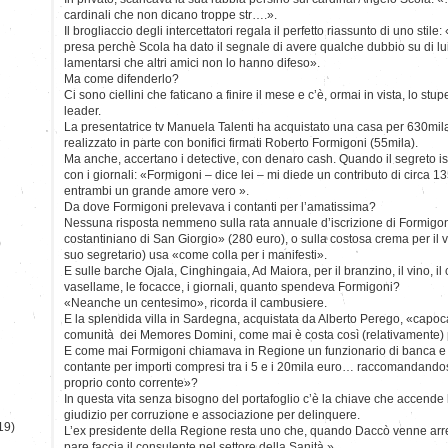
cardinali che non dicano troppe str….».
Il brogliaccio degli intercettatori regala il perfetto riassunto di uno stil
presa perchè Scola ha dato il segnale di avere qualche dubbio su di l
lamentarsi che altri amici non lo hanno difeso».
Ma come difenderlo?
Ci sono ciellini che faticano a finire il mese e c’è, ormai in vista, lo s
leader.
La presentatrice tv Manuela Talenti ha acquistato una casa per 630mil
realizzato in parte con bonifici firmati Roberto Formigoni (55mila).
Ma anche, accertano i detective, con denaro cash. Quando il segreto istru
con i giornali: «Formigoni – dice lei – mi diede un contributo di circa 1
entrambi un grande amore vero ».
Da dove Formigoni prelevava i contanti per l’amatissima?
Nessuna risposta nemmeno sulla rata annuale d’iscrizione di Formigoni
costantiniano di San Giorgio» (280 euro), o sulla costosa crema per il vi
)
suo segretario) usa «come colla per i manifesti».
E sulle barche Ojala, Cinghingaia, Ad Maiora, per il branzino, il vino, il 
vasellame, le focacce, i giornali, quanto spendeva Formigoni?
«Neanche un centesimo», ricorda il cambusiere.
E la splendida villa in Sardegna, acquistata da Alberto Perego, «capoc
comunità dei Memores Domini, come mai è costa così (relativamente) 
E come mai Formigoni chiamava in Regione un funzionario di banca 
contante per importi compresi tra i 5 e i 20mila euro… raccomandandosi 
proprio conto corrente»?
In questa vita senza bisogno del portafoglio c’è la chiave che accende 
giudizio per corruzione e associazione per delinquere.
19)
L’ex presidente della Regione resta uno che, quando Daccò venne arrest
pare faccia il consulente nel settore della Sanità ».