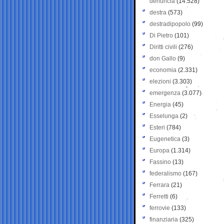
denuncia
(14.528)
destra
(573)
destradipopolo
(99)
Di Pietro
(101)
Diritti civili
(276)
don Gallo
(9)
economia
(2.331)
elezioni
(3.303)
emergenza
(3.077)
Energia
(45)
Esselunga
(2)
Esteri
(784)
Eugenetica
(3)
Europa
(1.314)
Fassino
(13)
federalismo
(167)
Ferrara
(21)
Ferretti
(6)
ferrovie
(133)
finanziaria
(325)