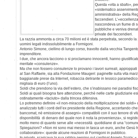
Questa «vita a sbafo», per 
«sistematico asservimento
amministrativa» della Reg
faccendieri. L’«eccellenz
nascondeva un fiume di so
pubbliche e veniva drenato
private dei faccendieri.
La razzia ammonta a circa 70 milioni ed è stata perpetrata, secondo la 
uomini legati indissolubilmente a Formigoni.
Antonio Simone, ciellino di lungo corso, travolto dalla vecchia Tangent
imprenditore.
I due, che ancora tacciono o si proclamano innocenti, hanno giustificato
meritate «consulenze».
Ma che non fossero consulenze lo provano i lavori surreali, appioppati
al San Raffaele, sia alla Fondazione Maugeri: paginette sulla vita marz
baggianate prese da Internet, robaccia delirante in lessico paramedico,
migliaia di euro (l’uno).
Soldi che prendono la via dell’estero, che s’inabissano nei paradisi fisc
Soldi ai quali bisogna fare attenzione, perchè nelle carte giudiziarie 
ostinatamente «taciuto» dalla trincea difensiva.
Lo potremmo definire «il non-miracolo della moltiplicazione dei soldi» 
analizzato tutti i conti dell’ex presidente della Regione, accertando che
bancomat, nè emissione di assegni» compatibili con il suo tenore di vita
disponibilità di denaro del quale non è nota la provenienza», si registra
molto meno di quanto serve alle «necessità quotidiane di una “comun
Spiegazioni? «Non mi sono mai messo in tasca un euro, anche Gesù ha
collaboratore»: queste alcune reazioni di Formigoni in pubblico.
In privato, scaricava la sua rabbia persino sul cardinal Angelo Scola: 