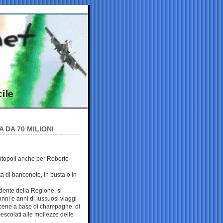
 DA 70 MILIONI
ntopoli anche per Roberto
a di banconote, in busta o in
idente della Regione, si
 anni e anni di lussuosi viaggi
cene a base di champagne, di
mescolati alle mollezze delle