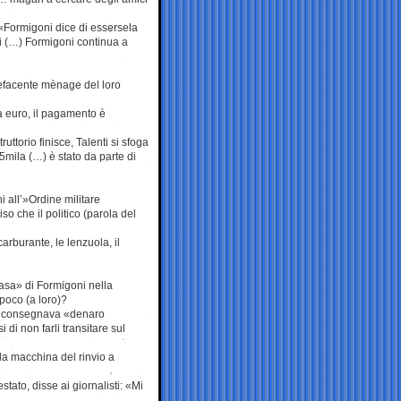
e: «Formigoni dice di essersela
ui (…) Formigoni continua a
tupefacente mènage del loro
a euro, il pagamento è
ttorio finisce, Talenti si sfoga
35mila (…) è stato da parte di
 all’»Ordine militare
so che il politico (parola del
carburante, le lenzuola, il
asa» di Formigoni nella
poco (a loro)?
e consegnava «denaro
di non farli transitare sul
la macchina del rinvio a
ato, disse ai giornalisti: «Mi