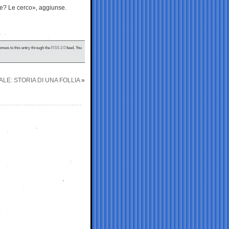
se? Le cerco», aggiunse.
onses to this entry through the
RSS 2.0
feed. You
LE: STORIA DI UNA FOLLIA
»