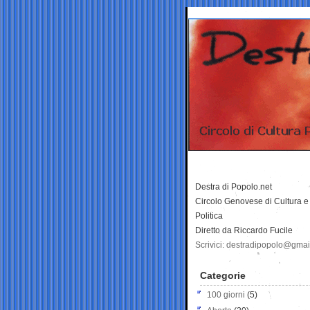
Destra di Popolo.net
Circolo Genovese di Cultura e
Politica
Diretto da Riccardo Fucile
Scrivici: destradipopolo@gma
Categorie
100 giorni
(5)