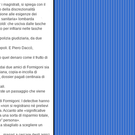
i magistrati, si spiega con il
 della discrezionalità
ione alle esigenze dei
a sanitaria» lombarda
ldi: che usciva dalle tasche
 per infilarsi nelle tasche
polizia giudiziaria, da due
opoli. E Piero Daccò,
 quel denaro come il frutto di
 dai due amici di Formigoni sia
iana, copia-e-incolla di
 dossier pagati centinaia di
ali.
esiste un passaggio che viene
di Formigoni. I detective hanno
 «non si registrano nè prelievi
. Accanto alle «significative
 una sorta di risparmio totale,
e” persona».
 sbagliato a scegliere un
«… magari a cercare degli amici