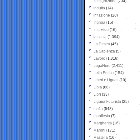
Immigrazione
(734)
indulto
(14)
inflazione
(26)
Ingroia
(15)
Interviste
(16)
la casta
(1.394)
La Destra
(45)
La Sapienza
(5)
Lavoro
(1.316)
LegaNord
(2.411)
Letta Enrico
(154)
Liberi e Uguali
(10)
Libia
(68)
Libri
(33)
Liguria Futurista
(25)
mafia
(543)
manifesto
(7)
Margherita
(16)
Maroni
(171)
Mastella
(16)