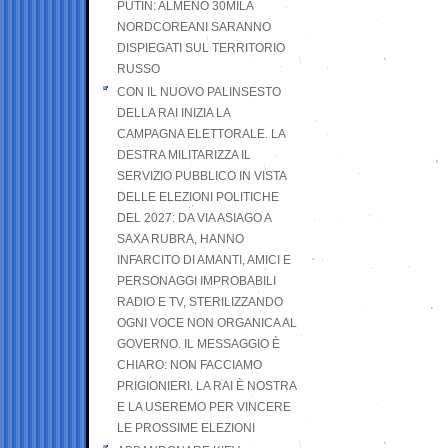
PUTIN: ALMENO 30MILA
NORDCOREANI SARANNO
DISPIEGATI SUL TERRITORIO
RUSSO
CON IL NUOVO PALINSESTO
DELLA RAI INIZIA LA
CAMPAGNA ELETTORALE. LA
DESTRA MILITARIZZA IL
SERVIZIO PUBBLICO IN VISTA
DELLE ELEZIONI POLITICHE
DEL 2027: DA VIA ASIAGO A
SAXA RUBRA, HANNO
INFARCITO DI AMANTI, AMICI E
PERSONAGGI IMPROBABILI
RADIO E TV, STERILIZZANDO
OGNI VOCE NON ORGANICA AL
GOVERNO. IL MESSAGGIO È
CHIARO: NON FACCIAMO
PRIGIONIERI. LA RAI È NOSTRA
E LA USEREMO PER VINCERE
LE PROSSIME ELEZIONI