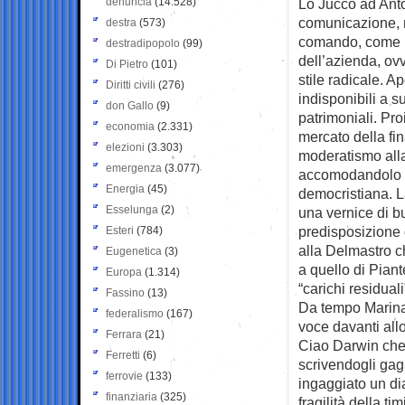
denuncia
(14.528)
Lo Jucco ad Anton
comunicazione, n
destra
(573)
comando, come le
destradipopolo
(99)
dell’azienda, ovvi
Di Pietro
(101)
stile radicale. A
Diritti civili
(276)
indisponibili a su
don Gallo
(9)
patrimoniali. Proi
economia
(2.331)
mercato della fina
elezioni
(3.303)
moderatismo alla
emergenza
(3.077)
accomodandolo pr
Energia
(45)
democristiana. L
Esselunga
(2)
una vernice di 
predisposizione d
Esteri
(784)
alla Delmastro c
Eugenetica
(3)
a quello di Piant
Europa
(1.314)
“carichi residuali
Fassino
(13)
Da tempo Marina s
federalismo
(167)
voce davanti allo
Ferrara
(21)
Ciao Darwin che 
Ferretti
(6)
scrivendogli gag 
ferrovie
(133)
ingaggiato un dia
finanziaria
(325)
fragilità della 