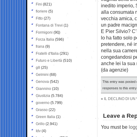
Fini
(821)
inedito imperio,
fioriere
(5)
alla consumata 
vecchia amica, c
Fitto
(27)
un padre macigno
Fontana di Trevi
(1)
E Pier Silvio? C
Formigoni
(90)
lo ha fatto solo 
Forza Italia
(596)
pretendere, né in
frana
(9)
nella sua camer
Fratelli d'Italia
(291)
congedandosi per 
Futuro e Libertà
(510)
anche lei la sua 
g8
(25)
(da agenzie)
Gelmini
(68)
Genova
(542)
This entry was posted o
responses to this entr
Giannino
(10)
Giustizia
(5.784)
«
IL DECLINO DI UN
governo
(5.799)
Grasso
(22)
Leave a Rep
Green Italia
(1)
Grillo
(2.941)
You must be
log
Idv
(4)