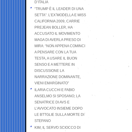
D’ITALIA
“TRUMP È IL LEADER DI UNA
SETTA”. L’EX MODELLA E MISS
CALIFORNIA 2009, CARRIE
PREJEAN BOLLER, HA
ACCUSATO IL MOVIMENTO
MAGA DI AVERLA PRESO DI
MIRA: “NON APPENA COMINCI
A PENSARE CON LA TUA
TESTA, A USARE IL BUON
SENSO E A METTERE IN
DISCUSSIONE LA
NARRAZIONE DOMINANTE,
VIENI EMARGINATO”
ILARIA CUCCHI E FABIO
ANSELMO SI SPOSANO; LA
SENATRICE DI AVS E
L’AVVOCATO INSIEME DOPO
LE BTTGLIE SULLA MORTE DI
STEFANO
KIM, IL SERVO SCIOCCO DI