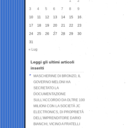
1
2
3
4
5
6
7
8
9
10
11
12
13
14
15
16
17
18
19
20
21
22
23
24
25
26
27
28
29
30
31
« Lug
Leggi gli ultimi articoli
inseriti
MASCHERINE DI BRONZO, IL
GOVERNO MELONI HA
SECRETATO LA
DOCUMENTAZIONE
SULL’ACCORDO DA OLTRE 100
MILIONI CON LA SOCIETÀ JC
ELECTRONICS, DI PROPRIETÀ
DELL’IMPRENDITORE DARIO
BIANCHI, VICINO A FRATELLI