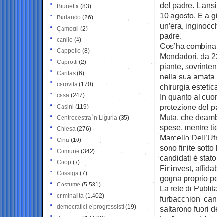
del padre. L’ans
Brunetta
(83)
10 agosto. E a g
Burlando
(26)
un’era, inginocch
Camogli
(2)
padre.
canile
(4)
Cos’ha combinato
Cappello
(8)
Mondadori, da 23
Caprotti
(2)
piante, sovrintend
Caritas
(6)
nella sua amata 
carovita
(170)
chirurgia estetic
casa
(247)
In quanto al cuor
protezione del p
Casini
(119)
Muta, che deambu
Centrodestra in Liguria
(35)
spese, mentre ti
Chiesa
(276)
Marcello Dell’Ut
Cina
(10)
sono finite sotto
Comune
(342)
candidati è stat
Coop
(7)
Fininvest, affida
Cossiga
(7)
gogna proprio per
Costume
(5.581)
La rete di Publit
criminalità
(1.402)
furbacchioni can
democratici e progressisti
(19)
saltarono fuori d