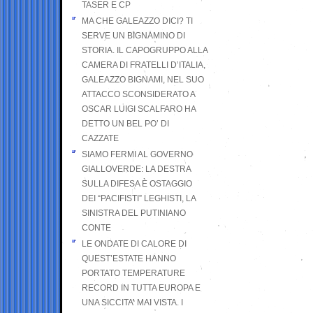
TASER E CP
MA CHE GALEAZZO DICI? TI
SERVE UN BIGNAMINO DI
STORIA. IL CAPOGRUPPO ALLA
CAMERA DI FRATELLI D’ITALIA,
GALEAZZO BIGNAMI, NEL SUO
ATTACCO SCONSIDERATO A
OSCAR LUIGI SCALFARO HA
DETTO UN BEL PO’ DI
CAZZATE
SIAMO FERMI AL GOVERNO
GIALLOVERDE: LA DESTRA
SULLA DIFESA È OSTAGGIO
DEI “PACIFISTI” LEGHISTI, LA
SINISTRA DEL PUTINIANO
CONTE
LE ONDATE DI CALORE DI
QUEST’ESTATE HANNO
PORTATO TEMPERATURE
RECORD IN TUTTA EUROPA E
UNA SICCITA’ MAI VISTA. I