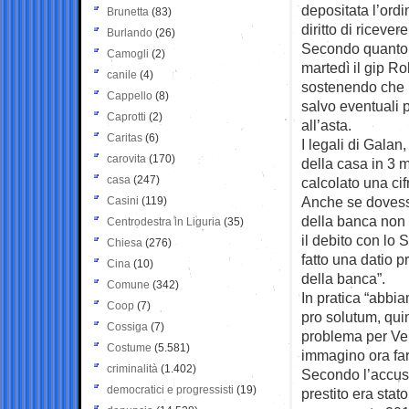
depositata l’ordi
Brunetta
(83)
diritto di ricever
Burlando
(26)
Secondo quanto ri
Camogli
(2)
martedì il gip R
canile
(4)
sostenendo che n
Cappello
(8)
salvo eventuali 
Caprotti
(2)
all’asta.
Caritas
(6)
I legali di Galan
carovita
(170)
della casa in 3 m
casa
(247)
calcolato una cif
Anche se dovesse
Casini
(119)
della banca non 
Centrodestra in Liguria
(35)
il debito con lo
Chiesa
(276)
fatto una datio 
Cina
(10)
della banca”.
Comune
(342)
In pratica “abbi
Coop
(7)
pro solutum, quin
Cossiga
(7)
problema per Ve
Costume
(5.581)
immagino ora far
criminalità
(1.402)
Secondo l’accusa
democratici e progressisti
(19)
prestito era stat