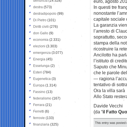
denuncia
(14.528)
euro, agosto 2012
In questi tre fra
destra
(573)
nonostante l’amm
destradipopolo
(99)
capitale sociale 
Di Pietro
(101)
La garanzia vie
Diritti civili
(276)
l’arresto di Clau
don Gallo
(9)
soprattutto, seco
economia
(2.331)
stampa della noti
elezioni
(3.303)
ricostruire la re
emergenza
(3.077)
Ancilotto ha parl
Energia
(45)
l’istituto di credi
Esselunga
(2)
Saputo che Minut
che le parole del
Esteri
(784)
— ragiona l’accu
Eugenetica
(3)
tentativo di sott
Europa
(1.314)
Ora la villa sarà
Fassino
(13)
Allo Stato rester
federalismo
(167)
Ferrara
(21)
Davide Vecchi
(da “
il Fatto Qu
Ferretti
(6)
ferrovie
(133)
This entry was posted o
finanziaria
(325)