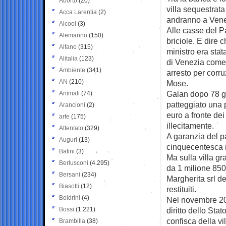
Aborto
(20)
villa sequestrat
Acca Larentia
(2)
andranno a Ven
Alcool
(3)
Alle casse del P
Alemanno
(150)
briciole. E dire 
Alfano
(315)
ministro era stat
Alitalia
(123)
di Venezia come 
Ambiente
(341)
arresto per corr
AN
(210)
Mose.
Galan dopo 78 gi
Animali
(74)
patteggiato una 
Arancioni
(2)
euro a fronte de
arte
(175)
illecitamente.
Attentato
(329)
A garanzia del p
Auguri
(13)
cinquecentesca 
Batini
(3)
Ma sulla villa g
Berlusconi
(4.295)
da 1 milione 850 
Bersani
(234)
Margherita srl de
Biasotti
(12)
restituiti.
Boldrini
(4)
Nel novembre 201
Bossi
(1.221)
diritto dello Sta
confisca della vil
Brambilla
(38)