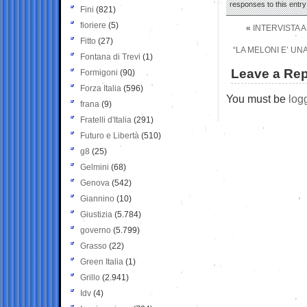
responses to this entr
Fini
(821)
fioriere
(5)
«
INTERVISTA 
Fitto
(27)
“LA MELONI E’ UN
Fontana di Trevi
(1)
Leave a Rep
Formigoni
(90)
Forza Italia
(596)
You must be
log
frana
(9)
Fratelli d'Italia
(291)
Futuro e Libertà
(510)
g8
(25)
Gelmini
(68)
Genova
(542)
Giannino
(10)
Giustizia
(5.784)
governo
(5.799)
Grasso
(22)
Green Italia
(1)
Grillo
(2.941)
Idv
(4)