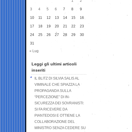
1
2
3
4
5
6
7
8
9
10
11
12
13
14
15
16
17
18
19
20
21
22
23
24
25
26
27
28
29
30
31
« Lug
Leggi gli ultimi articoli
inseriti
IL BLITZ DI SILVIA SALIS AL
VIMINALE CHE SPIAZZA LA
PROPAGANDA SULLA
“PERCEZIONE” DI IN-
SICUREZZA DEI SOVRANISTI:
SI FA RICEVERE DA
PIANTEDOSI E OTTIENE LA
COLLABORAZIONE DEL
MINISTRO SENZA CEDERE SU