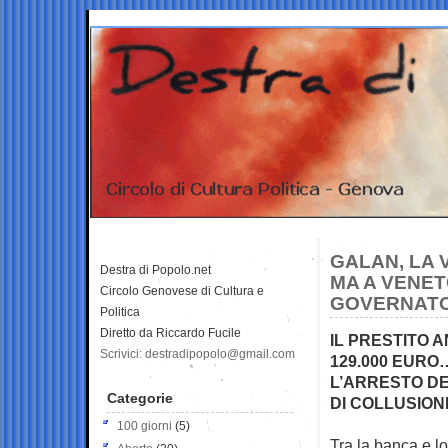
GALAN, LA 
Destra di Popolo.net
MA A VENET
Circolo Genovese di Cultura e
GOVERNATO
Politica
Diretto da Riccardo Fucile
IL PRESTITO 
Scrivici: destradipopolo@gmail.com
129.000 EURO
L’ARRESTO DE
Categorie
DI COLLUSION
100 giorni
(5)
Tra la banca e lo