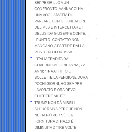
BEPPE GRILLO A UN
CONFRONTO. VANNACCI HA
UNA VOGLIA MATTA DI
PARLARE CON IL FONDATORE
DEL M5S E INTERCETTARE I
DELUSI DA GIUSEPPE CONTE.
I PUNTI DI CONTATTO NON
MANCANO, A PARTIRE DALLA
POSTURA FILORUSSA
L’ITALIA TRADITA DAL
GOVERNO MELONI. ANNA , 72
ANNI; “TRA AFFITTO E
BOLLETTE LA PENSIONE DURA
POCHI GIORNI, HO SEMPRE
LAVORATO E ORA DEVO
CHIEDERE AIUTO”
TRUMP NON DÀ MISSILI
ALL’UCRAINA PERCHÉ NON
NE HA PIÙ PER SÉ : LA
FORNITURA DI RAZZI È
DIMINUITA DI TRE VOLTE