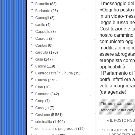
Il messaggio dell
Brunetta
(83)
«Oggi ho posto il
Burlando
(26)
in un video-mess
Camogli
(2)
legge è russa ne
canile
(4)
Costituzione e t
Cappello
(8)
nostro cammino e
Caprotti
(2)
comunicato oggi 
Caritas
(6)
modifica o migli
carovita
(170)
essere abrogata»
casa
(247)
europeista compli
applicabilità.
Casini
(119)
Il Parlamento di 
Centrodestra in Liguria
(35)
potrà infatti ora
Chiesa
(276)
voto a maggioranz
Cina
(10)
(da agenzie)
Comune
(342)
Coop
(7)
This entry was posted 
Cossiga
(7)
responses to this entr
Costume
(5.581)
«
IL POSTO FIS
criminalità
(1.402)
democratici e progressisti
(19)
“IL FOGLIO”: PER 
LA PERCENTUAL