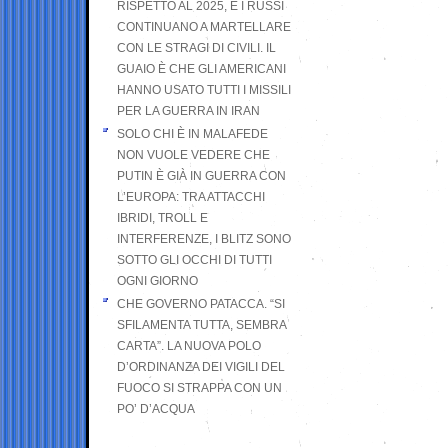
RISPETTO AL 2025, E I RUSSI
CONTINUANO A MARTELLARE
CON LE STRAGI DI CIVILI. IL
GUAIO È CHE GLI AMERICANI
HANNO USATO TUTTI I MISSILI
PER LA GUERRA IN IRAN
SOLO CHI È IN MALAFEDE
NON VUOLE VEDERE CHE
PUTIN È GIÀ IN GUERRA CON
L’EUROPA: TRA ATTACCHI
IBRIDI, TROLL E
INTERFERENZE, I BLITZ SONO
SOTTO GLI OCCHI DI TUTTI
OGNI GIORNO
CHE GOVERNO PATACCA. “SI
SFILAMENTA TUTTA, SEMBRA
CARTA”. LA NUOVA POLO
D’ORDINANZA DEI VIGILI DEL
FUOCO SI STRAPPA CON UN
PO’ D’ACQUA