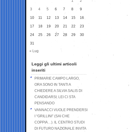
1
2
3
4
5
6
7
8
9
10
11
12
13
14
15
16
17
18
19
20
21
22
23
24
25
26
27
28
29
30
31
« Lug
Leggi gli ultimi articoli
inseriti
PRIMARIE CAMPO LARGO,
ORA SONO IN TANTI A
CHIEDERE A SILVIA SALIS DI
CANDIDARSI: LEI CI STA
PENSANDO
VANNACCI VUOLE PRENDERSI
I “GRILLINI” (SAI CHE
COPPIA…). IL CENTRO STUDI
DI FUTURO NAZIONALE INVITA