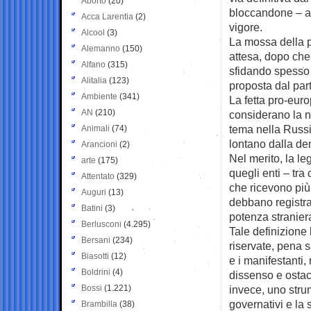
Aborto
(20)
bloccandone – al
Acca Larentia
(2)
vigore.
Alcool
(3)
La mossa della 
Alemanno
(150)
attesa, dopo che 
Alfano
(315)
sfidando spesso l
Alitalia
(123)
proposta dal par
Ambiente
(341)
La fetta pro-euro
AN
(210)
considerano la n
tema nella Russi
Animali
(74)
lontano dalla dem
Arancioni
(2)
Nel merito, la le
arte
(175)
quegli enti – tr
Attentato
(329)
che ricevono più 
Auguri
(13)
debbano registrar
Batini
(3)
potenza stranier
Berlusconi
(4.295)
Tale definizione 
Bersani
(234)
riservate, pena s
Biasotti
(12)
e i manifestanti,
Boldrini
(4)
dissenso e ostaco
Bossi
(1.221)
invece, uno stru
governativi e la
Brambilla
(38)