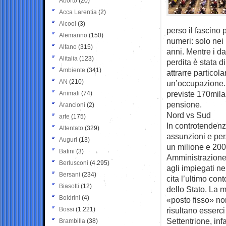
Aborto
(20)
Acca Larentia
(2)
Alcool
(3)
perso il fascino
Alemanno
(150)
numeri: solo nei 
Alfano
(315)
anni. Mentre i d
Alitalia
(123)
perdita è stata d
Ambiente
(341)
attrarre particol
AN
(210)
un’occupazione.
previste 170mila
Animali
(74)
pensione.
Arancioni
(2)
Nord vs Sud
arte
(175)
In controtendenza
Attentato
(329)
assunzioni e per
Auguri
(13)
un milione e 200
Batini
(3)
Amministrazione c
Berlusconi
(4.295)
agli impiegati ne
Bersani
(234)
cita l’ultimo co
Biasotti
(12)
dello Stato. La m
Boldrini
(4)
«posto fisso» no
Bossi
(1.221)
risultano esserc
Settentrione, inf
Brambilla
(38)