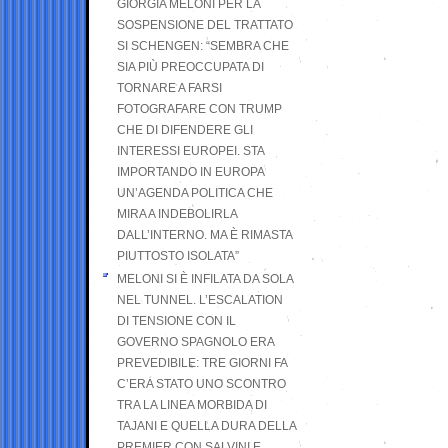
GIORGIA MELONI PER LA
SOSPENSIONE DEL TRATTATO
SI SCHENGEN: “SEMBRA CHE
SIA PIÙ PREOCCUPATA DI
TORNARE A FARSI
FOTOGRAFARE CON TRUMP
CHE DI DIFENDERE GLI
INTERESSI EUROPEI. STA
IMPORTANDO IN EUROPA
UN’AGENDA POLITICA CHE
MIRA A INDEBOLIRLA
DALL’INTERNO. MA È RIMASTA
PIUTTOSTO ISOLATA”
MELONI SI È INFILATA DA SOLA
NEL TUNNEL. L’ESCALATION
DI TENSIONE CON IL
GOVERNO SPAGNOLO ERA
PREVEDIBILE: TRE GIORNI FA
C’ERA STATO UNO SCONTRO
TRA LA LINEA MORBIDA DI
TAJANI E QUELLA DURA DELLA
PREMIER CON SALVINI E