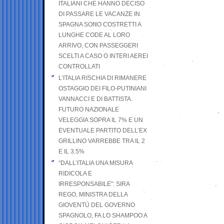
ITALIANI CHE HANNO DECISO
DI PASSARE LE VACANZE IN
SPAGNA SONO COSTRETTI A
LUNGHE CODE AL LORO
ARRIVO, CON PASSEGGERI
SCELTI A CASO O INTERI AEREI
CONTROLLATI
L’ITALIA RISCHIA DI RIMANERE
OSTAGGIO DEI FILO-PUTINIANI
VANNACCI E DI BATTISTA.
FUTURO NAZIONALE
VELEGGIA SOPRA IL 7% E UN
EVENTUALE PARTITO DELL’EX
GRILLINO VARREBBE TRA IL 2
E IL 3.5%
“DALL’ITALIA UNA MISURA
RIDICOLA E
IRRESPONSABILE”: SIRA
REGO, MINISTRA DELLA
GIOVENTÙ DEL GOVERNO
SPAGNOLO, FA LO SHAMPOO A