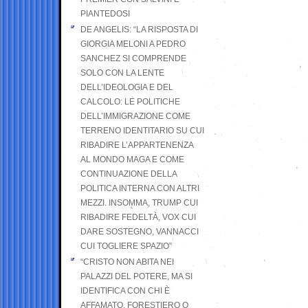
PIANTEDOSI
DE ANGELIS: “LA RISPOSTA DI
GIORGIA MELONI A PEDRO
SANCHEZ SI COMPRENDE
SOLO CON LA LENTE
DELL’IDEOLOGIA E DEL
CALCOLO: LE POLITICHE
DELL’IMMIGRAZIONE COME
TERRENO IDENTITARIO SU CUI
RIBADIRE L’APPARTENENZA
AL MONDO MAGA E COME
CONTINUAZIONE DELLA
POLITICA INTERNA CON ALTRI
MEZZI. INSOMMA, TRUMP CUI
RIBADIRE FEDELTÀ, VOX CUI
DARE SOSTEGNO, VANNACCI
CUI TOGLIERE SPAZIO”
“CRISTO NON ABITA NEI
PALAZZI DEL POTERE, MA SI
IDENTIFICA CON CHI È
AFFAMATO, FORESTIERO O