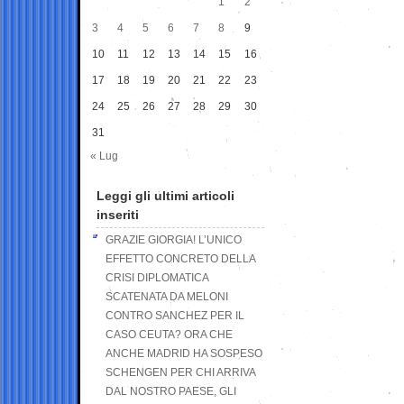
1
2
3
4
5
6
7
8
9
10
11
12
13
14
15
16
17
18
19
20
21
22
23
24
25
26
27
28
29
30
31
« Lug
Leggi gli ultimi articoli
inseriti
GRAZIE GIORGIA! L’UNICO
EFFETTO CONCRETO DELLA
CRISI DIPLOMATICA
SCATENATA DA MELONI
CONTRO SANCHEZ PER IL
CASO CEUTA? ORA CHE
ANCHE MADRID HA SOSPESO
SCHENGEN PER CHI ARRIVA
DAL NOSTRO PAESE, GLI