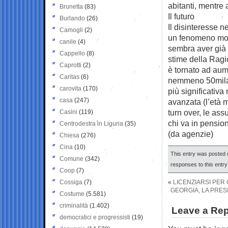
abitanti, mentre 
Brunetta
(83)
Il futuro
Burlando
(26)
Il disinteresse n
Camogli
(2)
un fenomeno mome
canile
(4)
sembra aver già 
Cappello
(8)
stime della Ragi
Caprotti
(2)
è tornato ad aume
Caritas
(6)
nemmeno 50mila d
carovita
(170)
più significativa
casa
(247)
avanzata (l’età m
turn over, le as
Casini
(119)
chi va in pension
Centrodestra in Liguria
(35)
(da agenzie)
Chiesa
(276)
Cina
(10)
This entry was posted 
Comune
(342)
responses to this entr
Coop
(7)
Cossiga
(7)
«
LICENZIARSI PER
GEORGIA, LA PRES
Costume
(5.581)
criminalità
(1.402)
Leave a Rep
democratici e progressisti
(19)