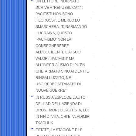
UN LETTORE INDIGNATO
SCRIVE A “REPUBBLICA”: “I
PACIFISTI NON SONO
FILORUSSI”. E MERLO LO
SMASCHERA: “DISARMANDO
L’UCRAINA, QUESTO
‘PACIFISMO’ NON LA
CONSEGNEREBBE
ALL’OCCIDENTE E AI SUOI
VALORI ‘PACIFISTI’ MA
ALL’IMPERIALISMO DI PUTIN
CHE, ARMATO SINO AI DENTI E
RINGALLUZZITO, NE
USCIREBBE AFFAMATO DI
NUOVE GUERRE”
IN RUSSIA ESPLODE L’AUTO
DELL’AD DELL’AZIENDA DI
DRONI: MORTO L’AUTISTA, LUI
IN FIN DI VITA. CHI E’ VLADIMIR
TKACHUK
ESTATE, LA STAGIONE PIU’