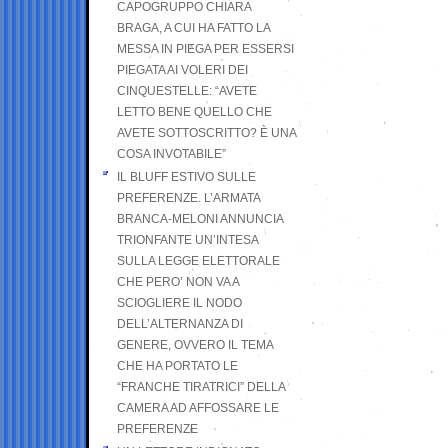
CAPOGRUPPO CHIARA
BRAGA, A CUI HA FATTO LA
MESSA IN PIEGA PER ESSERSI
PIEGATA AI VOLERI DEI
CINQUESTELLE: “AVETE
LETTO BENE QUELLO CHE
AVETE SOTTOSCRITTO? È UNA
COSA INVOTABILE”
IL BLUFF ESTIVO SULLE
PREFERENZE. L’ARMATA
BRANCA-MELONI ANNUNCIA
TRIONFANTE UN’INTESA
SULLA LEGGE ELETTORALE
CHE PERO’ NON VA A
SCIOGLIERE IL NODO
DELL’ALTERNANZA DI
GENERE, OVVERO IL TEMA
CHE HA PORTATO LE
“FRANCHE TIRATRICI” DELLA
CAMERA AD AFFOSSARE LE
PREFERENZE