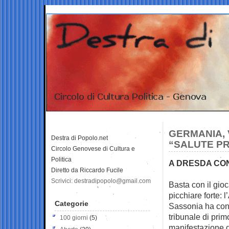
GERMANIA, 
Destra di Popolo.net
“SALUTE PR
Circolo Genovese di Cultura e
Politica
A DRESDA CON
Diretto da Riccardo Fucile
Scrivici: destradipopolo@gmail.com
Basta con il gioc
picchiare forte: l
Categorie
Sassonia ha conf
tribunale di pri
100 giorni
(5)
manifestazione 