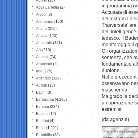
Aborto
(20)
in programma nell
Acca Larentia
(2)
Accusata di esser
Alcool
(3)
dell’estrema des
Alemanno
(150)
Trasversale’ era 
Alfano
(315)
dell’intelligence
Alitalia
(123)
tedesco, il Bade
Ambiente
(341)
monitoraggio il 
AN
(210)
Gli organizzatori
sentenza, che ave
Animali
(74)
fondamentale alla
Arancioni
(2)
riunione.
arte
(175)
Nelle precedenti 
Attentato
(329)
osservavano nes
Auguri
(13)
mascherina
Batini
(3)
Malgrado la decis
Berlusconi
(4.295)
un’operazione su 
Bersani
(234)
estremisti
Biasotti
(12)
(da agenzie)
Boldrini
(4)
Bossi
(1.221)
This entry was posted 
Brambilla
(38)
responses to this entr