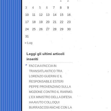
1
2
3
4
5
6
7
8
9
10
11
12
13
14
15
16
17
18
19
20
21
22
23
24
25
26
27
28
29
30
31
« Lug
Leggi gli ultimi articoli
inseriti
FACCIA A FACCIA IN
TRANSATLANTICO TRA
LORENZO GUERINI E IL
RESPONSABILE ESTERI
PEPPE PROVENZANO SULLA
MOZIONE CONTRO IL RIARMO.
L’EX MINISTRO DELLA DIFESA
HA AVUTO COLLOQUI
BURRASCOSI ANCHE CON LA