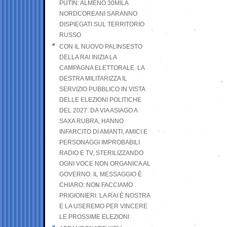
PUTIN: ALMENO 30MILA
NORDCOREANI SARANNO
DISPIEGATI SUL TERRITORIO
RUSSO
CON IL NUOVO PALINSESTO
DELLA RAI INIZIA LA
CAMPAGNA ELETTORALE. LA
DESTRA MILITARIZZA IL
SERVIZIO PUBBLICO IN VISTA
DELLE ELEZIONI POLITICHE
DEL 2027: DA VIA ASIAGO A
SAXA RUBRA, HANNO
INFARCITO DI AMANTI, AMICI E
PERSONAGGI IMPROBABILI
RADIO E TV, STERILIZZANDO
OGNI VOCE NON ORGANICA AL
GOVERNO. IL MESSAGGIO È
CHIARO: NON FACCIAMO
PRIGIONIERI. LA RAI È NOSTRA
E LA USEREMO PER VINCERE
LE PROSSIME ELEZIONI