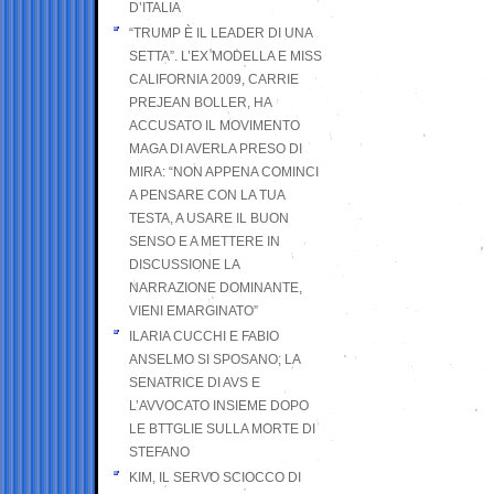
D’ITALIA
“TRUMP È IL LEADER DI UNA
SETTA”. L’EX MODELLA E MISS
CALIFORNIA 2009, CARRIE
PREJEAN BOLLER, HA
ACCUSATO IL MOVIMENTO
MAGA DI AVERLA PRESO DI
MIRA: “NON APPENA COMINCI
A PENSARE CON LA TUA
TESTA, A USARE IL BUON
SENSO E A METTERE IN
DISCUSSIONE LA
NARRAZIONE DOMINANTE,
VIENI EMARGINATO”
ILARIA CUCCHI E FABIO
ANSELMO SI SPOSANO; LA
SENATRICE DI AVS E
L’AVVOCATO INSIEME DOPO
LE BTTGLIE SULLA MORTE DI
STEFANO
KIM, IL SERVO SCIOCCO DI