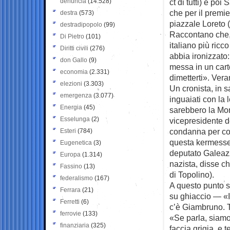
denuncia
(14.528)
ct di tutti) e po
che per il premi
destra
(573)
piazzale Loreto (
destradipopolo
(99)
Raccontano che, a
Di Pietro
(101)
italiano più ricc
Diritti civili
(276)
abbia ironizzato:
don Gallo
(9)
messa in un cart
economia
(2.331)
dimetterti». Ver
elezioni
(3.303)
Un cronista, in s
emergenza
(3.077)
inguaiati con la
Energia
(45)
sarebbero la Mon
Esselunga
(2)
vicepresidente d
condanna per cor
Esteri
(784)
questa kermesse 
Eugenetica
(3)
deputato Galeazz
Europa
(1.314)
nazista, disse c
Fassino
(13)
di Topolino).
federalismo
(167)
A questo punto s
Ferrara
(21)
su ghiaccio — «
Ferretti
(6)
c’è Giambruno. T
ferrovie
(133)
«Se parla, siamo 
finanziaria
(325)
faccia grigia, e