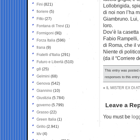
Fini
(821)
Lollobrigida, sp
fioriere
(5)
di noi non l’ha m
Giambruno. Lui, 
Fitto
(27)
loro.
Fontana di Trevi
(1)
Dov’è la casetta
Formigoni
(90)
Fabio Rampelli, g
Forza Italia
(596)
di Roma, che il v
frana
(9)
Niente di politic
Fratelli d'Italia
(291)
(da il “Corriere d
Futuro e Libertà
(510)
g8
(25)
This entry was posted 
Gelmini
(68)
responses to this entr
Genova
(542)
«
IL MISTER EX DI 
Giannino
(10)
Giustizia
(5.784)
Leave a Rep
governo
(5.799)
Grasso
(22)
You must be
log
Green Italia
(1)
Grillo
(2.941)
Idv
(4)