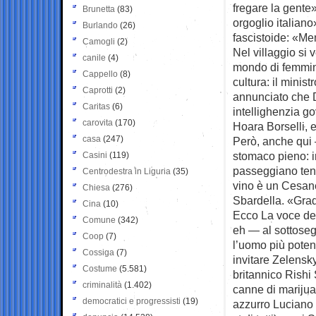
fregare la gente»
Brunetta
(83)
orgoglio italian
Burlando
(26)
fascistoide: «M
Camogli
(2)
Nel villaggio si 
canile
(4)
mondo di femmini
Cappello
(8)
cultura: il mini
Caprotti
(2)
annunciato che D
Caritas
(6)
intellighenzia g
carovita
(170)
Hoara Borselli, e
casa
(247)
Però, anche qui 
stomaco pieno: i
Casini
(119)
passeggiano tene
Centrodestra in Liguria
(35)
vino è un Cesane
Chiesa
(276)
Sbardella. «Gradi
Cina
(10)
Ecco La voce del
Comune
(342)
eh — al sottoseg
Coop
(7)
l’uomo più poten
Cossiga
(7)
invitare Zelensk
Costume
(5.581)
britannico Rishi
criminalità
(1.402)
canne di marijua
democratici e progressisti
(19)
azzurro Luciano 