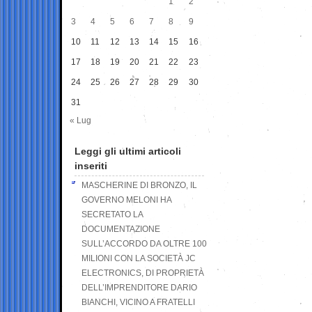
1
2
3
4
5
6
7
8
9
10
11
12
13
14
15
16
17
18
19
20
21
22
23
24
25
26
27
28
29
30
31
« Lug
Leggi gli ultimi articoli
inseriti
MASCHERINE DI BRONZO, IL
GOVERNO MELONI HA
SECRETATO LA
DOCUMENTAZIONE
SULL’ACCORDO DA OLTRE 100
MILIONI CON LA SOCIETÀ JC
ELECTRONICS, DI PROPRIETÀ
DELL’IMPRENDITORE DARIO
BIANCHI, VICINO A FRATELLI