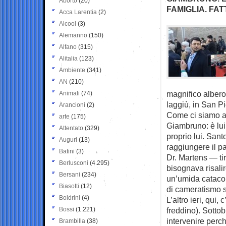
Aborto
(20)
FAMIGLIA. FA
Acca Larentia
(2)
Alcool
(3)
Alemanno
(150)
Alfano
(315)
Alitalia
(123)
Ambiente
(341)
AN
(210)
magnifico albero
Animali
(74)
laggiù, in San Pi
Arancioni
(2)
Come ci siamo arr
arte
(175)
Giambruno: è lui,
Attentato
(329)
proprio lui. San
Auguri
(13)
raggiungere il p
Batini
(3)
Dr. Martens — tir
Berlusconi
(4.295)
bisognava risalir
Bersani
(234)
un’umida catacom
Biasotti
(12)
di cameratismo s
Boldrini
(4)
L’altro ieri, qui
Bossi
(1.221)
freddino). Sotto
intervenire perc
Brambilla
(38)