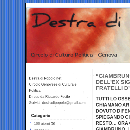
“GIAMBRUNO
Destra di Popolo.net
DELL’EX SI
Circolo Genovese di Cultura e
FRATELLI D’
Politica
Diretto da Riccardo Fucile
TUTTI LO OSS
Scrivici: destradipopolo@gmail.com
CHIAMANO ARIA
DOVUTO DIFEN
Categorie
SPIEGANDO C
RESTO… ORA G
100 giorni
(5)
GIAMBRUNO. L