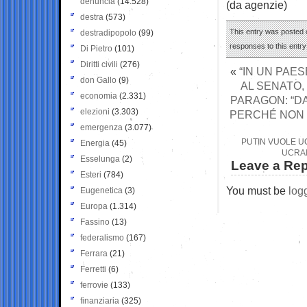
denuncia
(14.528)
(da agenzie)
destra
(573)
This entry was posted o
destradipopolo
(99)
responses to this entr
Di Pietro
(101)
Diritti civili
(276)
«
“IN UN PAES
don Gallo
(9)
AL SENATO,
economia
(2.331)
PARAGON: “DA
elezioni
(3.303)
PERCHÉ NON 
emergenza
(3.077)
PUTIN VUOLE U
Energia
(45)
UCRAI
Esselunga
(2)
Leave a Rep
Esteri
(784)
You must be
log
Eugenetica
(3)
Europa
(1.314)
Fassino
(13)
federalismo
(167)
Ferrara
(21)
Ferretti
(6)
ferrovie
(133)
finanziaria
(325)