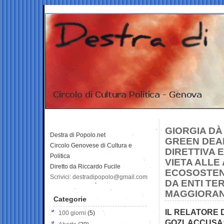
GIORGIA DÀ
Destra di Popolo.net
GREEN DEAL
Circolo Genovese di Cultura e
DIRETTIVA 
Politica
VIETA ALLE
Diretto da Riccardo Fucile
ECOSOSTENI
Scrivici: destradipopolo@gmail.com
DA ENTI TER
MAGGIORAN
Categorie
IL RELATORE 
100 giorni
(5)
GOZI, ACCUSA