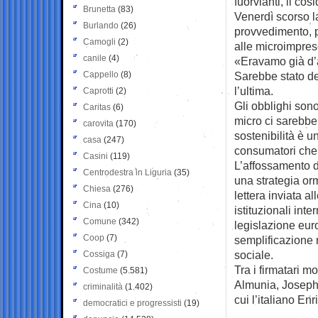
fuorvianti, il co
Brunetta
(83)
Venerdì scorso l
Burlando
(26)
provvedimento, 
Camogli
(2)
alle microimpres
canile
(4)
«Eravamo già d’a
Cappello
(8)
Sarebbe stato dec
l’ultima.
Caprotti
(2)
Gli obblighi sono
Caritas
(6)
micro ci sarebbe
carovita
(170)
sostenibilità è u
casa
(247)
consumatori che s
Casini
(119)
L’affossamento d
Centrodestra in Liguria
(35)
una strategia o
Chiesa
(276)
lettera inviata al
Cina
(10)
istituzionali in
Comune
(342)
legislazione eur
Coop
(7)
semplificazione n
sociale.
Cossiga
(7)
Tra i firmatari m
Costume
(5.581)
Almunia, Joseph 
criminalità
(1.402)
cui l’italiano En
democratici e progressisti
(19)