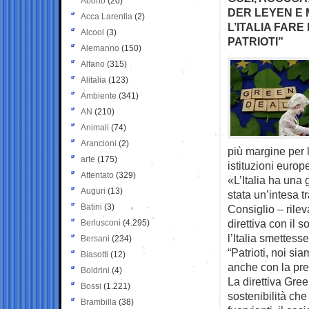
Aborto
(20)
DER LEYEN E 
Acca Larentia
(2)
L’ITALIA FARE
Alcool
(3)
PATRIOTI”
Alemanno
(150)
Alfano
(315)
Alitalia
(123)
Ambiente
(341)
AN
(210)
Animali
(74)
Arancioni
(2)
più margine per l
arte
(175)
istituzioni europ
Attentato
(329)
«L’Italia ha una
Auguri
(13)
stata un’intesa t
Batini
(3)
Consiglio – rile
direttiva con il 
Berlusconi
(4.295)
l’Italia smettesse
Bersani
(234)
“Patrioti, noi s
Biasotti
(12)
anche con la pr
Boldrini
(4)
La direttiva Gre
Bossi
(1.221)
sostenibilità ch
Brambilla
(38)