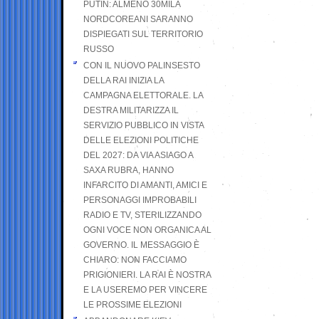
PUTIN: ALMENO 30MILA
NORDCOREANI SARANNO
DISPIEGATI SUL TERRITORIO
RUSSO
CON IL NUOVO PALINSESTO
DELLA RAI INIZIA LA
CAMPAGNA ELETTORALE. LA
DESTRA MILITARIZZA IL
SERVIZIO PUBBLICO IN VISTA
DELLE ELEZIONI POLITICHE
DEL 2027: DA VIA ASIAGO A
SAXA RUBRA, HANNO
INFARCITO DI AMANTI, AMICI E
PERSONAGGI IMPROBABILI
RADIO E TV, STERILIZZANDO
OGNI VOCE NON ORGANICA AL
GOVERNO. IL MESSAGGIO È
CHIARO: NON FACCIAMO
PRIGIONIERI. LA RAI È NOSTRA
E LA USEREMO PER VINCERE
LE PROSSIME ELEZIONI