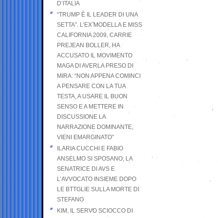
D’ITALIA
“TRUMP È IL LEADER DI UNA
SETTA”. L’EX MODELLA E MISS
CALIFORNIA 2009, CARRIE
PREJEAN BOLLER, HA
ACCUSATO IL MOVIMENTO
MAGA DI AVERLA PRESO DI
MIRA: “NON APPENA COMINCI
A PENSARE CON LA TUA
TESTA, A USARE IL BUON
SENSO E A METTERE IN
DISCUSSIONE LA
NARRAZIONE DOMINANTE,
VIENI EMARGINATO”
ILARIA CUCCHI E FABIO
ANSELMO SI SPOSANO; LA
SENATRICE DI AVS E
L’AVVOCATO INSIEME DOPO
LE BTTGLIE SULLA MORTE DI
STEFANO
KIM, IL SERVO SCIOCCO DI