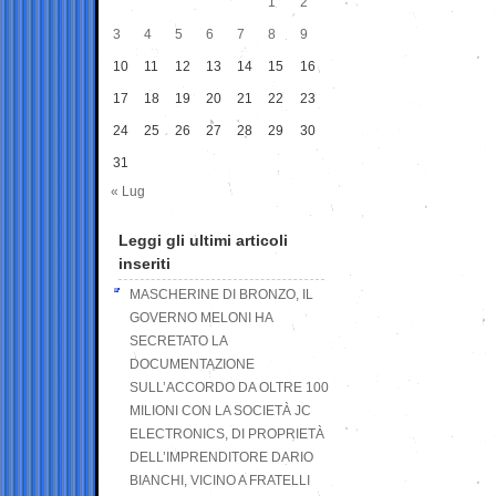
1
2
3
4
5
6
7
8
9
10
11
12
13
14
15
16
17
18
19
20
21
22
23
24
25
26
27
28
29
30
31
« Lug
Leggi gli ultimi articoli
inseriti
MASCHERINE DI BRONZO, IL
GOVERNO MELONI HA
SECRETATO LA
DOCUMENTAZIONE
SULL’ACCORDO DA OLTRE 100
MILIONI CON LA SOCIETÀ JC
ELECTRONICS, DI PROPRIETÀ
DELL’IMPRENDITORE DARIO
BIANCHI, VICINO A FRATELLI