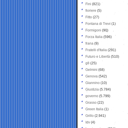
Fini
(821)
fioriere
(5)
Fitto
(27)
Fontana di Trevi
(1)
Formigoni
(90)
Forza Italia
(596)
frana
(9)
Fratelli d'Italia
(291)
Futuro e Libertà
(510)
g8
(25)
Gelmini
(68)
Genova
(542)
Giannino
(10)
Giustizia
(5.784)
governo
(5.799)
Grasso
(22)
Green Italia
(1)
Grillo
(2.941)
Idv
(4)