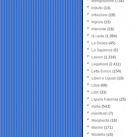
Immigrazione
(734)
indulto
(14)
inflazione
(26)
Ingroia
(15)
Interviste
(16)
la casta
(1.394)
La Destra
(45)
La Sapienza
(5)
Lavoro
(1.316)
LegaNord
(2.411)
Letta Enrico
(154)
Liberi e Uguali
(10)
Libia
(68)
Libri
(33)
Liguria Futurista
(25)
mafia
(543)
manifesto
(7)
Margherita
(16)
Maroni
(171)
Mastella
(16)