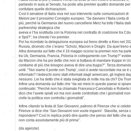
parlando in aula al Senato, ha posto alla premier quattro domande per
confutare quelle dichiarazioni.
Così il senatore di Italia viva nel suo intervento sulle comunicazioni di
Meloni per il prossimo Consiglio europeo. “Se davvero l’Italia conta di
più, perché la Germania del nuovo cancelliere Merz ha tolto l’Italia dall
partnership strategica che
aveva e l’ha sostituita con la Polonia nel contratto di coalizione tra Cdu
e Spd?”, ha chiesto l’ex premier.
Poi ha ricordato la delegazione europea sul treno diretto a Kiev nel 20
Russia, dicendo che c’erano “Scholz, Macron e Draghi. Da quel treno el
Altra domanda sul fatto che il 16 maggio scorso la premier non ha parte
tra Uk, Germania, Francia, Polonia in collegamento con Trump?” evide
da Macron che ha poi detto che non si trattava di mandare truppe in Uc
contiamo di più che bisogno aveva di dire una bugia?”. Terza domanda è
uniti: “‘Noi siamo il ponte con Trump’, così ci avete raccontato ma se 
informato? I tedeschi sono stati informati dagli americani, gli inglesi da
nessuno. Lei ha detto che è stata svegliata di notte ma da chi? Da Tru
Infine una domanda sul fatto che “da sei mesi in questo paese si spiano 
continuato: “Perché non ha chiamato Francesco Cancellato e Roberto 
dico che l’avete spiati voi ma non avete controllato che i giornalisti no
civile la politica non controlla i giornalisti”.
Infine citando la festa di San Giovanni, patrono di Firenze che si celeb
Firenze si dice che ‘San Giovanni non vuole inganni’. Stavolta, senza cit
rispondere? Così in replica potrò dire quello che penso del fatto che q
non conta assolutamente più di prima”.
(da agenzie)