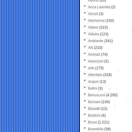
Aborto
(20)
Acca Larentia
(2)
Alcool
(3)
Alemanno
(150)
Alfano
(315)
Alitalia
(123)
Ambiente
(341)
AN
(210)
Animali
(74)
Arancioni
(2)
arte
(175)
Attentato
(329)
Auguri
(13)
Batini
(3)
Berlusconi
(4.295)
Bersani
(234)
Biasotti
(12)
Boldrini
(4)
Bossi
(1.221)
Brambilla
(38)