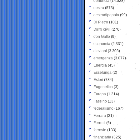
denuncia
(14.528)
destra
(573)
destradipopolo
(99)
Di Pietro
(101)
Diritti civili
(276)
don Gallo
(9)
economia
(2.331)
elezioni
(3.303)
emergenza
(3.077)
Energia
(45)
Esselunga
(2)
Esteri
(784)
Eugenetica
(3)
Europa
(1.314)
Fassino
(13)
federalismo
(167)
Ferrara
(21)
Ferretti
(6)
ferrovie
(133)
finanziaria
(325)