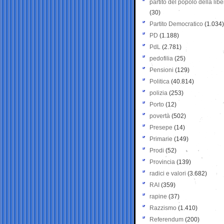
partito del popolo della libe
(30)
Partito Democratico
(1.034)
PD
(1.188)
PdL
(2.781)
pedofilia
(25)
Pensioni
(129)
Politica
(40.814)
polizia
(253)
Porto
(12)
povertà
(502)
Presepe
(14)
Primarie
(149)
Prodi
(52)
Provincia
(139)
radici e valori
(3.682)
RAI
(359)
rapine
(37)
Razzismo
(1.410)
Referendum
(200)