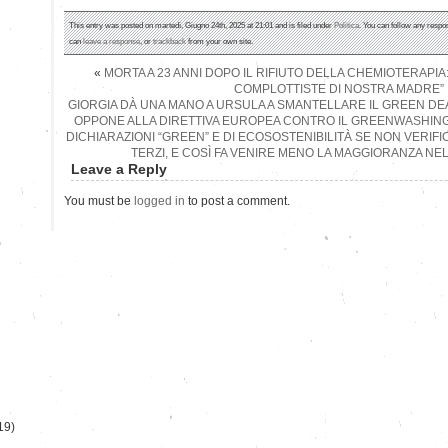
This entry was posted on martedì, Giugno 24th, 2025 at 21:01 and is filed under
Politica
. You can follow any respo
can
leave a response
, or
trackback
from your own site.
«
MORTA A 23 ANNI DOPO IL RIFIUTO DELLA CHEMIOTERAPIA
COMPLOTTISTE DI NOSTRA MADRE”
GIORGIA DÀ UNA MANO A URSULA A SMANTELLARE IL GREEN DEAL
OPPONE ALLA DIRETTIVA EUROPEA CONTRO IL GREENWASHING,
DICHIARAZIONI “GREEN” E DI ECOSOSTENIBILITÀ SE NON VERIFIC
TERZI, E COSÌ FA VENIRE MENO LA MAGGIORANZA NE
Leave a Reply
You must be
logged in
to post a comment.
)
19)