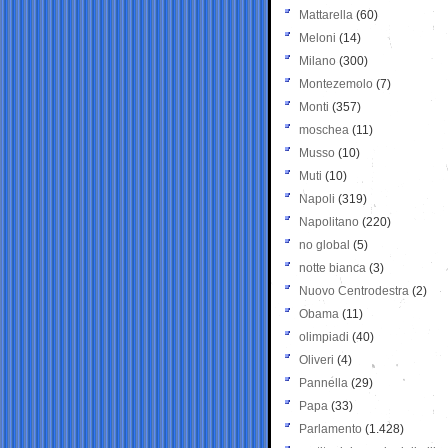
Mattarella
(60)
Meloni
(14)
Milano
(300)
Montezemolo
(7)
Monti
(357)
moschea
(11)
Musso
(10)
Muti
(10)
Napoli
(319)
Napolitano
(220)
no global
(5)
notte bianca
(3)
Nuovo Centrodestra
(2)
Obama
(11)
olimpiadi
(40)
Oliveri
(4)
Pannella
(29)
Papa
(33)
Parlamento
(1.428)