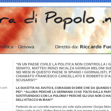
“IN UN PAESE CIVILE LA POLITICA NON CONTROLLA I G
SENATO, MATTEO RENZI INCALZA GIORGIA MELONI S
SEI MESI IN QUESTO PAESE SI SPIANO I GIORNALISTI,
CHIAMATO FRANCESCO CANCELLATO E ROBERTO D’A
SCUSARSI?”
il.com
LA DUCETTA HA AVUTO IL CORAGGIO DI DIRE CHE DA QUANDO C’È
PIÙ”: “ALLORA PERCHÉ LA GERMANIA CI HA TOLTO DALLA PA
SOSTITUENDOCI CON LA POLONIA? PERCHÉ GLI USA NON CI H
DELL’ATTACCO IN IRAN?”
Partendo da un concetto espresso più volte dalla premier Giorgia Mel
l’Italia conta di più”), Matteo Renzi ha detto di non essere d’accordo e,