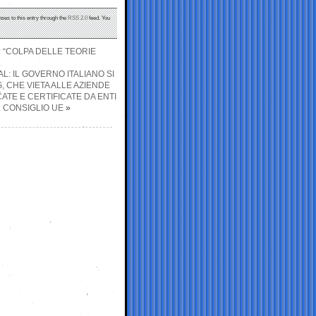
nses to this entry through the
RSS 2.0
feed. You
: “COLPA DELLE TEORIE
: IL GOVERNO ITALIANO SI
 CHE VIETA ALLE AZIENDE
ATE E CERTIFICATE DA ENTI
L CONSIGLIO UE
»