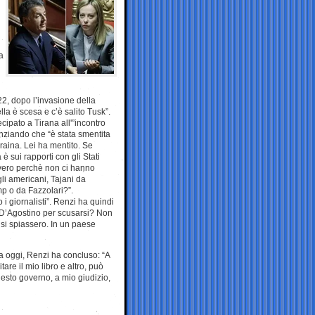
a
22, dopo l’invasione della
la è scesa e c’è salito Tusk”.
cipato a Tirana all'”incontro
nziando che “è stata smentita
raina. Lei ha mentito. Se
 sui rapporti con gli Stati
è vero perchè non ci hanno
gli americani, Tajani da
mp o da Fazzolari?”.
i giornalisti”. Renzi ha quindi
D’Agostino per scusarsi? Non
n si spiassero. In un paese
ra oggi, Renzi ha concluso: “A
are il mio libro e altro, può
uesto governo, a mio giudizio,