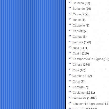
Brunetta
(83)
Burlando
(26)
Camogli
(2)
canile
(4)
Cappello
(8)
Caprotti
(2)
Caritas
(6)
carovita
(170)
casa
(247)
Casini
(119)
Centrodestra in Liguria
(35
Chiesa
(276)
Cina
(10)
Comune
(342)
Coop
(7)
Cossiga
(7)
Costume
(5.581)
criminalità
(1.402)
democratici e progressisti
(