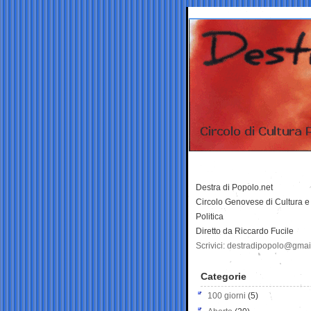
Destra di Popolo.net
Circolo Genovese di Cultura e
Politica
Diretto da Riccardo Fucile
Scrivici: destradipopolo@gma
Categorie
100 giorni
(5)